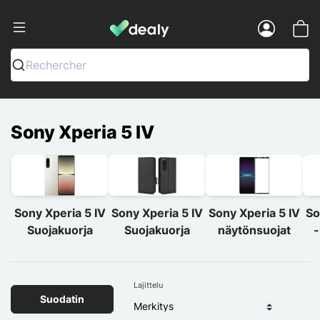
Dealy - Kotelot ja tarvikkeet älypuhelimi
Menu
Rechercher
Sony Xperia 5 IV
Sony Xperia 5 IV
Sony Xperia 5 IV
Sony Xperia 5 IV
So
Suojakuorja
Suojakuorja
näytönsuojat
-
Lajittelu
Suodatin