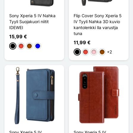
Sony Xperia 5 IV Nahka
Flip Cover Sony Xperia 5
Tyyli Suojakuori niitit
IV Tyyli Nahka 3D kuvio
IDEWEI
kantolenkki lla varustja
tuna
15,99 €
11,99 €
Musta
Punainen
Ruskea
Sininen
+2
Musta
Punainen
Pinkki
Ruskea
Sony Xperia 5 IV
Sony Xperia 5 IV