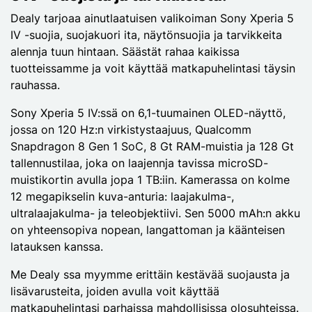
Dealy tarjoaa ainutlaatuisen valikoiman Sony Xperia 5
IV -suojia, suojakuori ita, näytönsuojia ja tarvikkeita
alennja tuun hintaan. Säästät rahaa kaikissa
tuotteissamme ja voit käyttää matkapuhelintasi täysin
rauhassa.
Sony Xperia 5 IV:ssä on 6,1-tuumainen OLED-näyttö,
jossa on 120 Hz:n virkistystaajuus, Qualcomm
Snapdragon 8 Gen 1 SoC, 8 Gt RAM-muistia ja 128 Gt
tallennustilaa, joka on laajennja tavissa microSD-
muistikortin avulla jopa 1 TB:iin. Kamerassa on kolme
12 megapikselin kuva-anturia: laajakulma-,
ultralaajakulma- ja teleobjektiivi. Sen 5000 mAh:n akku
on yhteensopiva nopean, langattoman ja käänteisen
latauksen kanssa.
Me Dealy ssa myymme erittäin kestävää suojausta ja
lisävarusteita, joiden avulla voit käyttää
matkapuhelintasi parhaissa mahdollisissa olosuhteissa.