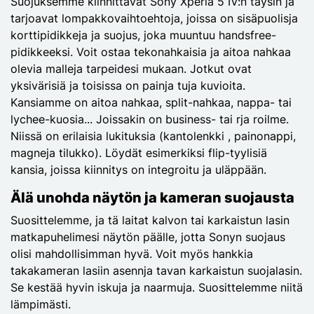
Suojuksemme kiinnittävät Sony Xperia 5 IV:n täysin ja
tarjoavat lompakkovaihtoehtoja, joissa on sisäpuolisja
korttipidikkeja ja suojus, joka muuntuu handsfree-
pidikkeeksi. Voit ostaa tekonahkaisia ja aitoa nahkaa
olevia malleja tarpeidesi mukaan. Jotkut ovat
yksivärisiä ja toisissa on painja tuja kuvioita.
Kansiamme on aitoa nahkaa, split-nahkaa, nappa- tai
lychee-kuosia... Joissakin on business- tai rja roilme.
Niissä on erilaisia lukituksia (kantolenkki , painonappi,
magneja tilukko). Löydät esimerkiksi flip-tyylisiä
kansia, joissa kiinnitys on integroitu ja uläppään.
Älä unohda näytön ja kameran suojausta
Suosittelemme, ja tä laitat kalvon tai karkaistun lasin
matkapuhelimesi näytön päälle, jotta Sonyn suojaus
olisi mahdollisimman hyvä. Voit myös hankkia
takakameran lasiin asennja tavan karkaistun suojalasin.
Se kestää hyvin iskuja ja naarmuja. Suosittelemme niitä
lämpimästi.