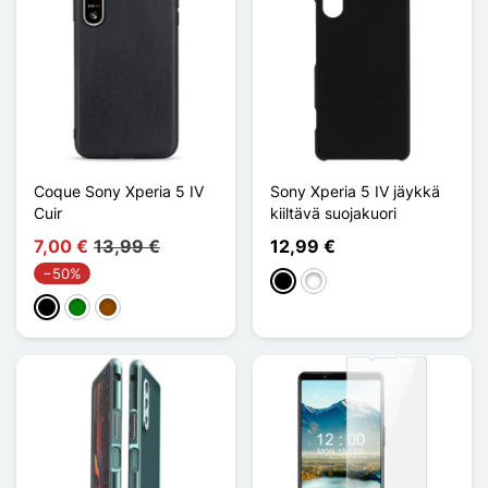
Coque Sony Xperia 5 IV
Sony Xperia 5 IV jäykkä
Cuir
kiiltävä suojakuori
7,00 €
13,99 €
12,99 €
−50%
Musta
Valkoinen
Musta
Vihreä
Ruskea