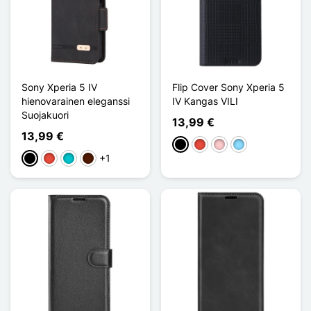
Sony Xperia 5 IV
Flip Cover Sony Xperia 5
hienovarainen eleganssi
IV Kangas VILI
Suojakuori
13,99 €
13,99 €
Musta
Punainen
Pinkki
Bleu Clair
+1
Musta
Punainen
Turquoise
Marron Foncé