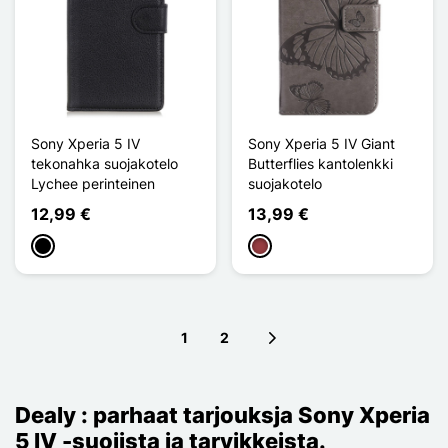
Sony Xperia 5 IV
Sony Xperia 5 IV Giant
tekonahka suojakotelo
Butterflies kantolenkki
Lychee perinteinen
suojakotelo
12,99 €
13,99 €
Musta
Rouge Foncé
1
2
Next page
Dealy : parhaat tarjouksja Sony Xperia
5 IV -suojista ja tarvikkeista.