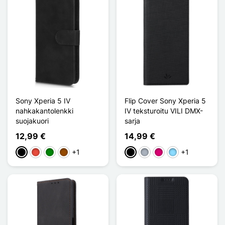
Sony Xperia 5 IV
Flip Cover Sony Xperia 5
nahkakantolenkki
IV teksturoitu VILI DMX-
suojakuori
sarja
12,99 €
14,99 €
+1
+1
Musta
Punainen
Vihreä
Ruskea
Musta
Harmaa
Magenta
Bleu Clair