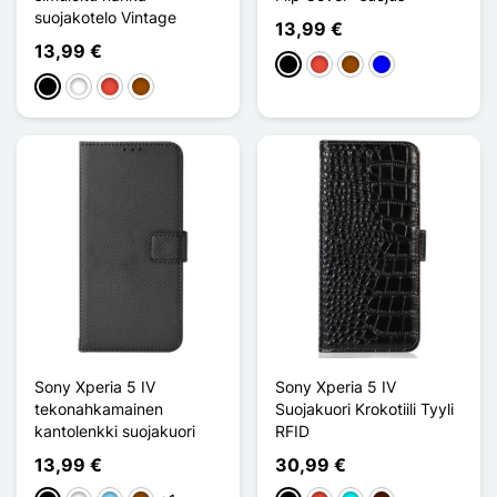
suojakotelo Vintage
13,99 €
13,99 €
Musta
Punainen
Ruskea
Sininen
Musta
Valkoinen
Punainen
Ruskea
Sony Xperia 5 IV
Sony Xperia 5 IV
tekonahkamainen
Suojakuori Krokotiili Tyyli
kantolenkki suojakuori
RFID
13,99 €
30,99 €