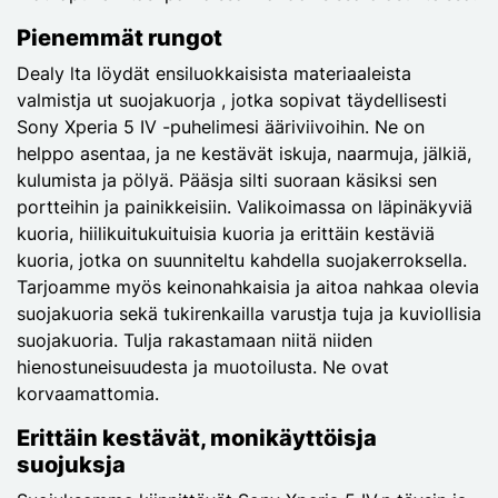
Pienemmät rungot
Dealy lta löydät ensiluokkaisista materiaaleista
valmistja ut suojakuorja , jotka sopivat täydellisesti
Sony Xperia 5 IV -puhelimesi ääriviivoihin. Ne on
helppo asentaa, ja ne kestävät iskuja, naarmuja, jälkiä,
kulumista ja pölyä. Pääsja silti suoraan käsiksi sen
portteihin ja painikkeisiin. Valikoimassa on läpinäkyviä
kuoria, hiilikuitukuituisia kuoria ja erittäin kestäviä
kuoria, jotka on suunniteltu kahdella suojakerroksella.
Tarjoamme myös keinonahkaisia ja aitoa nahkaa olevia
suojakuoria sekä tukirenkailla varustja tuja ja kuviollisia
suojakuoria. Tulja rakastamaan niitä niiden
hienostuneisuudesta ja muotoilusta. Ne ovat
korvaamattomia.
Erittäin kestävät, monikäyttöisja
suojuksja