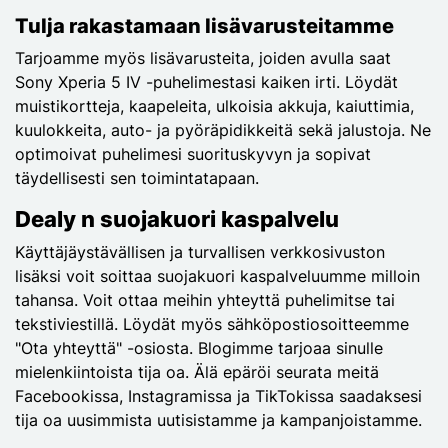
Tulja rakastamaan lisävarusteitamme
Tarjoamme myös lisävarusteita, joiden avulla saat
Sony Xperia 5 IV -puhelimestasi kaiken irti. Löydät
muistikortteja, kaapeleita, ulkoisia akkuja, kaiuttimia,
kuulokkeita, auto- ja pyöräpidikkeitä sekä jalustoja. Ne
optimoivat puhelimesi suorituskyvyn ja sopivat
täydellisesti sen toimintatapaan.
Dealy n suojakuori kaspalvelu
Käyttäjäystävällisen ja turvallisen verkkosivuston
lisäksi voit soittaa suojakuori kaspalveluumme milloin
tahansa. Voit ottaa meihin yhteyttä puhelimitse tai
tekstiviestillä. Löydät myös sähköpostiosoitteemme
"Ota yhteyttä" -osiosta. Blogimme tarjoaa sinulle
mielenkiintoista tija oa. Älä epäröi seurata meitä
Facebookissa, Instagramissa ja TikTokissa saadaksesi
tija oa uusimmista uutisistamme ja kampanjoistamme.