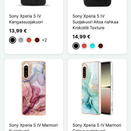
Sony Xperia 5 IV
Sony Xperia 5 IV
Kangassuojakuori
Suojakuori Aitoa nahkaa
Krokotiili Texture
13,99 €
14,99 €
+2
Musta
Harmaa
Punainen
Marron Foncé
Musta
Punainen
Cyan
Marron Foncé
Sony Xperia 5 IV Marmori
Sony Xperia 5 IV Marmori
Suojakuori
Colour suojakuori