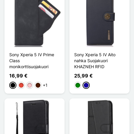
Sony Xperia 5 IV Prime
Sony Xperia 5 IV Aito
Class
nahka Suojakuori
monikorttisuojakuori
KHAZNEH RFID
16,99 €
25,99 €
+1
Musta
Punainen
Pinkki
Marron Foncé
Vihreä
Bleu Foncé