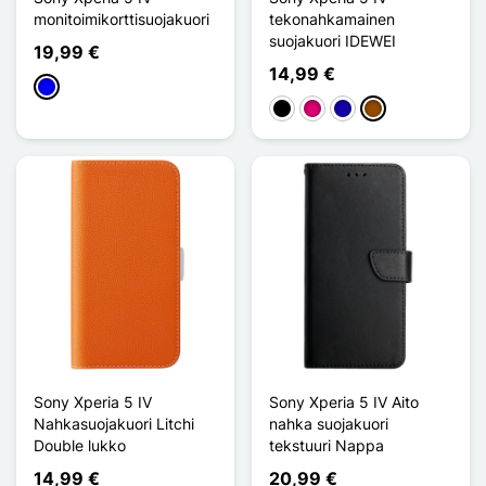
monitoimikorttisuojakuori
tekonahkamainen
suojakuori IDEWEI
19,99 €
14,99 €
Sininen
Musta
Magenta
Bleu Foncé
Ruskea
Sony Xperia 5 IV
Sony Xperia 5 IV Aito
Nahkasuojakuori Litchi
nahka suojakuori
Double lukko
tekstuuri Nappa
14,99 €
20,99 €