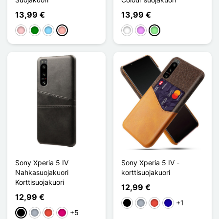
13,99 €
13,99 €
Pinkki
Vihreä
Bleu Clair
Or Rose
Valkoinen
Violet Clair
Vert clair
Sony Xperia 5 IV
Sony Xperia 5 IV -
Nahkasuojakuori
korttisuojakuori
Korttisuojakuori
12,99 €
12,99 €
+1
Musta
Harmaa
Punainen
Bleu Foncé
+5
Musta
Harmaa
Punainen
Magenta