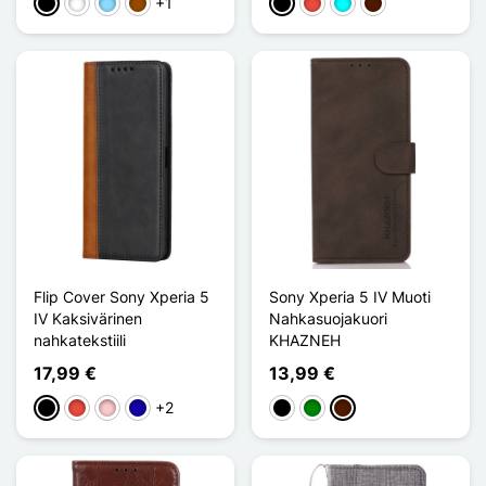
+1
Musta
Valkoinen
Bleu Clair
Ruskea
Musta
Punainen
Cyan
Marron Foncé
Flip Cover Sony Xperia 5
Sony Xperia 5 IV Muoti
IV Kaksivärinen
Nahkasuojakuori
nahkatekstiili
KHAZNEH
17,99 €
13,99 €
+2
Musta
Punainen
Pinkki
Bleu Foncé
Musta
Vihreä
Marron Foncé