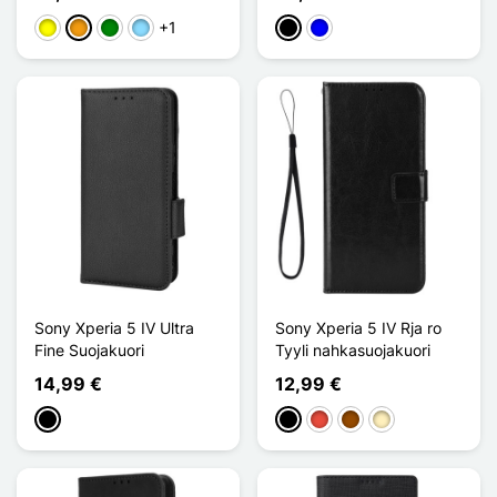
+1
Keltainen
Oranssi
Vihreä
Bleu Clair
Musta
Sininen
Sony Xperia 5 IV Ultra
Sony Xperia 5 IV Rja ro
Fine Suojakuori
Tyyli nahkasuojakuori
14,99 €
12,99 €
Musta
Musta
Punainen
Ruskea
Doré