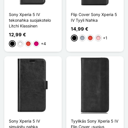
Sony Xperia 5 IV
Flip Cover Sony Xperia 5
tekonahka suojakotelo
IV Tyyli Nahka
Litchi Klassinen
14,99 €
12,99 €
+1
Musta
Harmaa
Punainen
Pinkki
+4
Musta
Valkoinen
Punainen
Magenta
Sony Xperia 5 IV
Tyylikäs Sony Xperia 5 IV
simuloitu nahka
Flip Cover -suojus