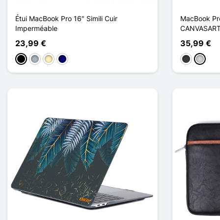
Étui MacBook Pro 16" Simili Cuir
MacBook Pro
Imperméable
CANVASART
23,99 €
35,99 €
Musta
Harmaa
Marron Clair
Bleu Marine
Gris foncé
Gris cla