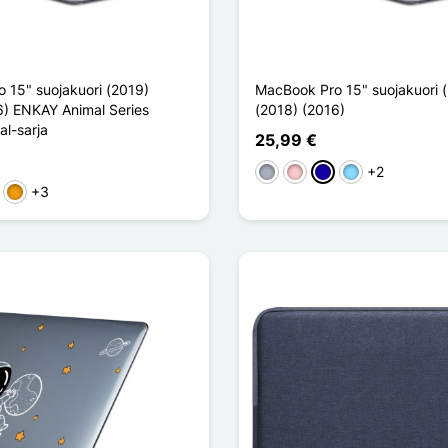
 15" suojakuori (2019)
MacBook Pro 15" suojakuori 
6) ENKAY Animal Series
(2018) (2016)
l-sarja
25,99 €
+2
Harmaa
Pinkki
Bleu Foncé
Bleu Clair
+3
en
kki
Oranssi