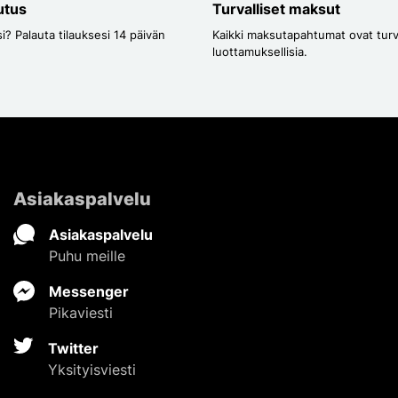
utus
Turvalliset maksut
i? Palauta tilauksesi 14 päivän
Kaikki maksutapahtumat ovat turval
luottamuksellisia.
Asiakaspalvelu
Asiakaspalvelu
Puhu meille
Messenger
Pikaviesti
Twitter
Yksityisviesti