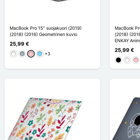
MacBook Pro 15" suojakuori (2019)
MacBook Pro
(2018) (2016) Geometrinen kuvio
(2018) (201
ENKAY Anima
25,99 €
25,99 €
+3
Valkoinen
Harmaa
Pinkki
Bleu Clair
Musta
Valkoin
Pin