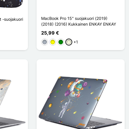
MacBook Pro 15" suojakuori (2019)
 -suojakuori
(2018) (2016) Kukkainen ENKAY ENKAY
25,99 €
+1
Harmaa
Keltainen
Vihreä
Beige