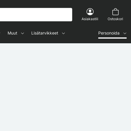
Asiakastili
Ostoskori
Muut
Lisätarvikkeet
Personoida