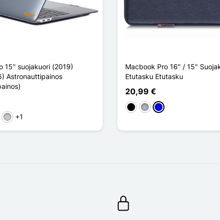
 15" suojakuori (2019)
Macbook Pro 16" / 15" Suojak
) Astronauttipainos
Etutasku Etutasku
painos)
20,99 €
Musta
Harmaa
Sininen
+1
a
tainen
Transparent