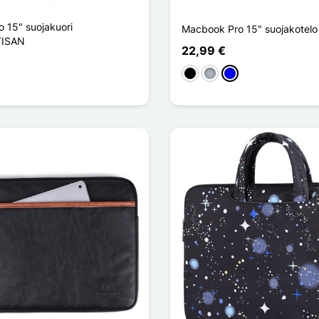
 15" suojakuori
Macbook Pro 15" suojakotelo
ISAN
22,99 €
Musta
Harmaa
Sininen
ir