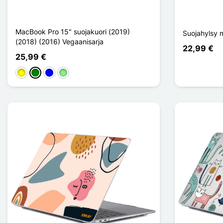
MacBook Pro 15" suojakuori (2019)
Suojahylsy 
(2018) (2016) Vegaanisarja
22,99 €
25,99 €
Keltainen
Vihreä
Sininen
Vert clair