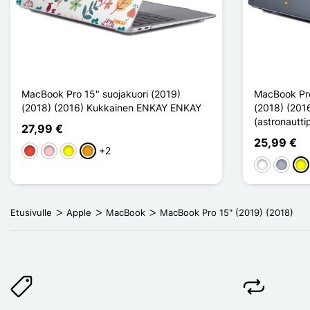
MacBook Pro 15" suojakuori (2019)
MacBook Pro
(2018) (2016) Kukkainen ENKAY ENKAY
(2018) (2016
(astronautti
27,99 €
25,99 €
+2
Punainen
Pinkki
Keltainen
Oranssi
Valkoinen
Harma
Kel
Etusivulle
Apple
MacBook
MacBook Pro 15" (2019) (2018)