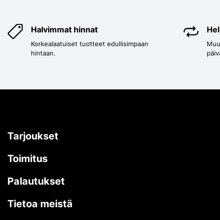
Halvimmat hinnat
Hel
Korkealaatuiset tuotteet edullisimpaan
Muut
hintaan.
päiv
Tarjoukset
Toimitus
Palautukset
Tietoa meistä