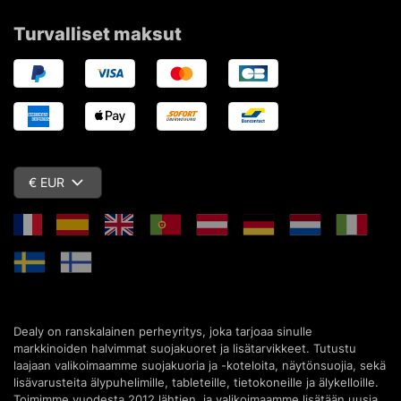
Turvalliset maksut
€ EUR
Dealy on ranskalainen perheyritys, joka tarjoaa sinulle
markkinoiden halvimmat suojakuoret ja lisätarvikkeet. Tutustu
laajaan valikoimaamme suojakuoria ja -koteloita, näytönsuojia, sekä
lisävarusteita älypuhelimille, tableteille, tietokoneille ja älykelloille.
Toimimme vuodesta 2012 lähtien, ja valikoimaamme lisätään uusia