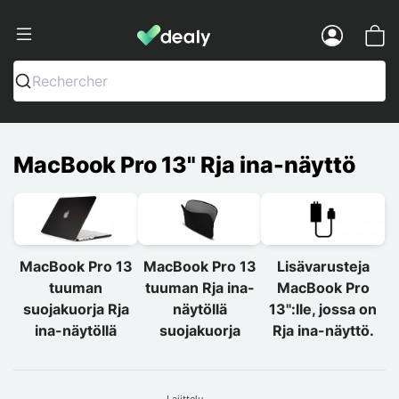
Dealy - Kotelot ja tarvikkeet älypuhelimi
Menu
Rechercher
MacBook Pro 13" Rja ina-näyttö
MacBook Pro 13
MacBook Pro 13
Lisävarusteja
tuuman
tuuman Rja ina-
MacBook Pro
suojakuorja Rja
näytöllä
13":lle, jossa on
ina-näytöllä
suojakuorja
Rja ina-näyttö.
Lajittelu