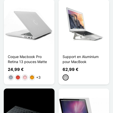
Coque Macbook Pro
Support en Aluminium
Retina 13 pouces Matte
pour MacBook
24,99 €
62,99 €
+3
Harmaa
Punainen
Pinkki
Oranssi
Argenté