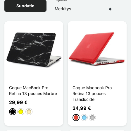
Suodatin
Coque MacBook Pro
Coque Macbook Pro
Retina 13 pouces Marbre
Retina 13 pouces
Translucide
29,99 €
24,99 €
Musta
Keltainen
Doré
Punainen
Bleu Clair
Transparent