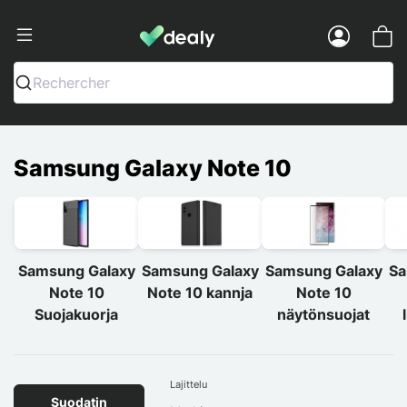
Dealy - Kotelot ja tarvikkeet älypuhelimi
Menu
Rechercher
Samsung Galaxy Note 10
Samsung Galaxy
Samsung Galaxy
Samsung Galaxy
Sa
Note 10
Note 10 kannja
Note 10
Suojakuorja
näytönsuojat
Lajittelu
Suodatin