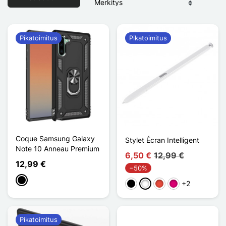
Pikatoimitus
Pikatoimitus
Coque Samsung Galaxy
Stylet Écran Intelligent
Note 10 Anneau Premium
6,50 €
12,99 €
12,99 €
−50%
Musta
+2
Musta
Valkoinen
Punainen
Magenta
Pikatoimitus