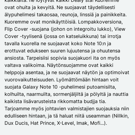
ovat ohuita ja kevyitä. Ne suojaavat täydellisesti
älypuhelimesi takaosaa, reunoja, linssiä ja painikkeita.
Kuoremme ovat monikäyttöisiä. Lompakkoversiona,
Flip Cover -suojana (johon on integroitu lukko), View
Cover -tyylisenä (jossa on katseluikkuna) tai irrotja
tavalla kuorella ne suojaavat koko Note 10:n ja
erottuvat edukseen suuren lujuutensa ja ohuutensa
ansiosta. Tarpeisiisi sopivia suojakuori ita on myös
valtava valikoima. Näytönsuojamme ovat kaikki
helppoja asentaa, ja ne suojaavat näytön ja optimoivat
vuorovaikutteisuuden. Lyömättömään hintaan voit
suojata Galaxy Note 10 -puhelimesi putoamisilta,
kolhuilta, naarmuilta, sormenjäljiltä ja pölyltä ja nauttia
kaikista lisävarusteista rikkomatta budjja tia.
Tarjoamme myös johtavien valmistajien suojauksia niin
edulliseen hintaan, ja tä haluat niitä useamman (Nillkin,
Dux Ducis, Hat Prince, X-Level, Imak, Mofi...).