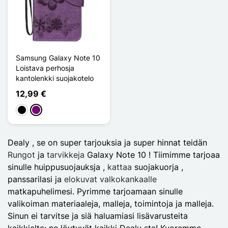
Samsung Galaxy Note 10
Loistava perhosja
kantolenkki suojakotelo
12,99 €
Musta
Violet
Dealy , se on super tarjouksia ja super hinnat teidän
Rungot
ja
tarvikkeja
Galaxy Note 10 ! Tiimimme tarjoaa
sinulle huippusuojauksja ,
kattaa
suojakuorja ,
panssarilasi ja
elokuvat valkokankaalle
matkapuhelimesi. Pyrimme tarjoamaan sinulle
valikoiman materiaaleja, malleja, toimintoja ja malleja.
Sinun ei tarvitse ja siä haluamiasi lisävarusteita
kaikkialta: ne löytyvät kaikki Dealy sta! Kuoremme