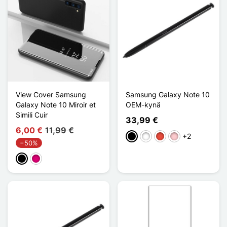
View Cover Samsung
Samsung Galaxy Note 10
Galaxy Note 10 Miroir et
OEM-kynä
Simili Cuir
33,99 €
6,00 €
11,99 €
+2
Musta
Valkoinen
Punainen
Pinkki
−50%
Musta
Magenta