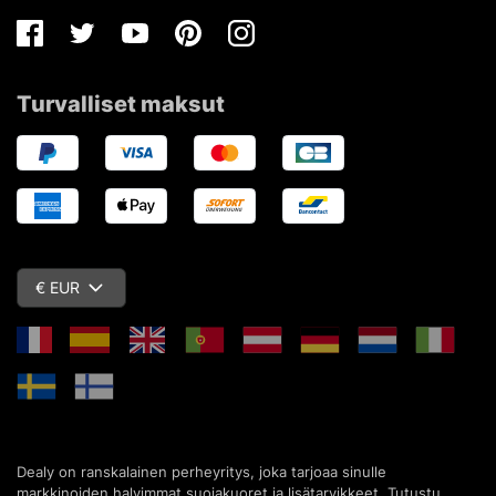
Facebook
Twitter
Youtube
Pinterest
Instagram
Turvalliset maksut
€ EUR
Dealy on ranskalainen perheyritys, joka tarjoaa sinulle
markkinoiden halvimmat suojakuoret ja lisätarvikkeet. Tutustu