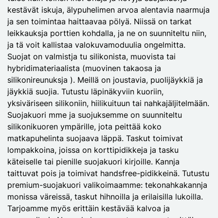
kestävät iskuja, älypuhelimen arvoa alentavia naarmuja
ja sen toimintaa haittaavaa pölyä. Niissä on tarkat
leikkauksja porttien kohdalla, ja ne on suunniteltu niin,
ja tä voit kallistaa valokuvamoduulia ongelmitta.
Suojat on valmistja tu silikonista, muovista tai
hybridimateriaalista (muovinen takaosa ja
silikonireunuksja ). Meillä on joustavia, puolijäykkiä ja
jäykkiä suojia. Tutustu läpinäkyviin kuoriin,
yksiväriseen silikoniin, hiilikuituun tai nahkajäljitelmään.
Suojakuori mme ja suojuksemme on suunniteltu
silikonikuoren ympärille, jota peittää koko
matkapuhelinta suojaava läppä. Taskut toimivat
lompakkoina, joissa on korttipidikkeja ja tasku
käteiselle tai pienille suojakuori kirjoille. Kannja
taittuvat pois ja toimivat handsfree-pidikkeinä. Tutustu
premium-suojakuori valikoimaamme: tekonahkakannja
monissa väreissä, taskut hihnoilla ja erilaisilla lukoilla.
Tarjoamme myös erittäin kestävää kalvoa ja