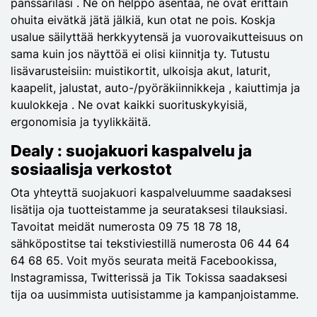
panssarilasi . Ne on helppo asentaa, ne ovat erittäin
ohuita eivätkä jätä jälkiä, kun otat ne pois. Koskja
usalue säilyttää herkkyytensä ja vuorovaikutteisuus on
sama kuin jos näyttöä ei olisi kiinnitja ty. Tutustu
lisävarusteisiin: muistikortit, ulkoisja akut, laturit,
kaapelit, jalustat, auto-/pyöräkiinnikkeja , kaiuttimja ja
kuulokkeja . Ne ovat kaikki suorituskykyisiä,
ergonomisia ja tyylikkäitä.
Dealy : suojakuori kaspalvelu ja
sosiaalisja verkostot
Ota yhteyttä suojakuori kaspalveluumme saadaksesi
lisätija oja tuotteistamme ja seurataksesi tilauksiasi.
Tavoitat meidät numerosta 09 75 18 78 18,
sähköpostitse tai tekstiviestillä numerosta 06 44 64
64 68 65. Voit myös seurata meitä Facebookissa,
Instagramissa, Twitterissä ja Tik Tokissa saadaksesi
tija oa uusimmista uutisistamme ja kampanjoistamme.