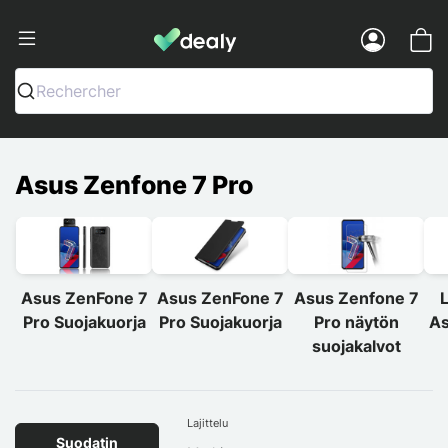
Dealy - Kotelot ja tarvikkeet älypuhelimi
Menu
Rechercher
Asus Zenfone 7 Pro
Asus ZenFone 7
Asus ZenFone 7
Asus Zenfone 7
L
Pro Suojakuorja
Pro Suojakuorja
Pro näytön
As
suojakalvot
Lajittelu
Suodatin