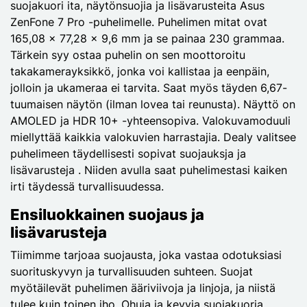
suojakuori ita, näytönsuojia ja lisävarusteita Asus
ZenFone 7 Pro -puhelimelle. Puhelimen mitat ovat
165,08 x 77,28 x 9,6 mm ja se painaa 230 grammaa.
Tärkein syy ostaa puhelin on sen moottoroitu
takakamerayksikkö, jonka voi kallistaa ja eenpäin,
jolloin ja ukameraa ei tarvita. Saat myös täyden 6,67-
tuumaisen näytön (ilman lovea tai reunusta). Näyttö on
AMOLED ja HDR 10+ -yhteensopiva. Valokuvamoduuli
miellyttää kaikkia valokuvien harrastajia. Dealy valitsee
puhelimeen täydellisesti sopivat suojauksja ja
lisävarusteja . Niiden avulla saat puhelimestasi kaiken
irti täydessä turvallisuudessa.
Ensiluokkainen suojaus ja
lisävarusteja
Tiimimme tarjoaa suojausta, joka vastaa odotuksiasi
suorituskyvyn ja turvallisuuden suhteen. Suojat
myötäilevät puhelimen ääriviivoja ja linjoja, ja niistä
tulee kuin toinen iho. Ohuja ja kevyja suojakuorja