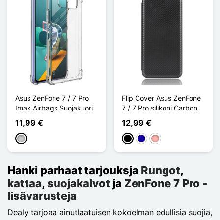
Asus ZenFone 7 / 7 Pro
Flip Cover Asus ZenFone
Imak Airbags Suojakuori
7 / 7 Pro silikoni Carbon
11,99 €
12,99 €
Transparent
Musta
Bleu Foncé
Or Rose
Hanki parhaat tarjouksja
Rungot
,
kattaa
,
suojakalvot
ja
ZenFone 7 Pro -
lisävarusteja
Dealy tarjoaa ainutlaatuisen kokoelman edullisia suojia,