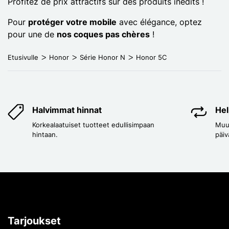
Profitez de prix attractifs sur des produits inédits !
Pour
protéger votre mobile
avec élégance, optez
pour une de
nos coques pas chères
!
Etusivulle
Honor
Série Honor N
Honor 5C
Halvimmat hinnat
Hel
Korkealaatuiset tuotteet edullisimpaan
Muut
hintaan.
päiv
Tarjoukset