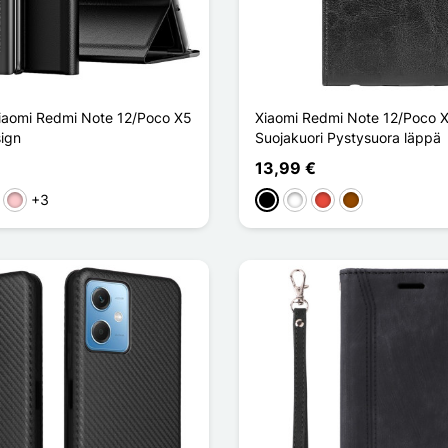
Xiaomi Redmi Note 12/Poco X5
Xiaomi Redmi Note 12/Poco 
ign
Suojakuori Pystysuora läppä
13,99 €
+3
en
nainen
Pinkki
Musta
Valkoinen
Punainen
Ruskea