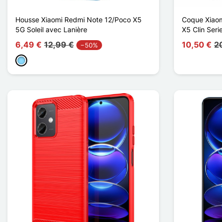
Housse Xiaomi Redmi Note 12/Poco X5
Coque Xiaom
5G Soleil avec Lanière
X5 Clin Ser
6,49 €
12,99 €
10,50 €
2
−50%
Bleu Clair