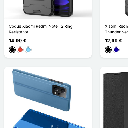
Coque Xiaomi Redmi Note 12 Ring
Xiaomi Redm
Résistante
Thunder Ser
14,99 €
12,99 €
Musta
Punainen
Bleu Clair
Musta
Bleu Fo