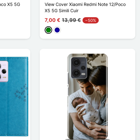
oco X5 5G
View Cover Xiaomi Redmi Note 12/Poco
X5 5G Simili Cuir
7,00 €
13,99 €
−50%
Vihreä
Bleu Foncé