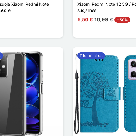
 suoja Xiaomi Redmi Note
Xiaomi Redmi Note 12 5G / P
5G:lle
suojalinssi
5,50 €
10,99 €
−50%
s
Pikatoimitus