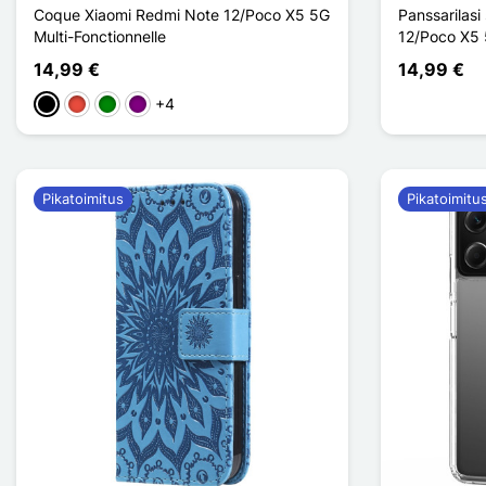
Coque Xiaomi Redmi Note 12/Poco X5 5G
Panssarilasi
Multi-Fonctionnelle
12/Poco X5 
14,99 €
14,99 €
+4
Musta
Punainen
Vihreä
Violet
Pikatoimitus
Pikatoimitu