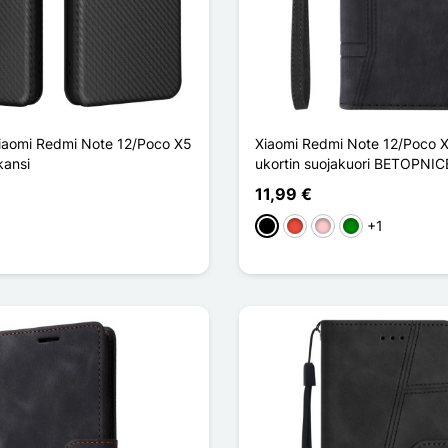
Xiaomi Redmi Note 12/Poco X5
Xiaomi Redmi Note 12/Poco X
kansi
ukortin suojakuori BETOPNIC
11,99 €
+1
Musta
Punainen
Pinkki
Vihreä