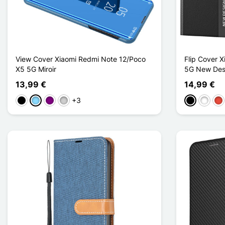
View Cover Xiaomi Redmi Note 12/Poco
Flip Cover 
X5 5G Miroir
5G New Des
13,99 €
14,99 €
+3
Musta
Bleu Clair
Violet
Argenté
Musta
Valkoin
Pu