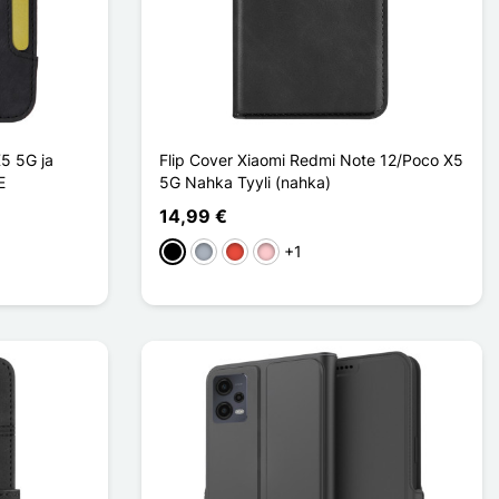
5 5G ja
Flip Cover Xiaomi Redmi Note 12/Poco X5
E
5G Nahka Tyyli (nahka)
14,99 €
+1
Musta
Harmaa
Punainen
Pinkki