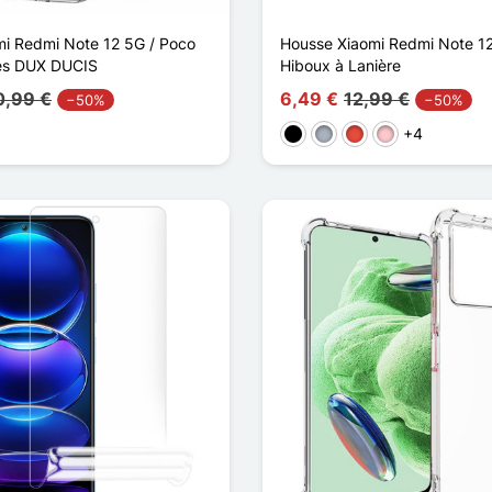
i Redmi Note 12 5G / Poco
Housse Xiaomi Redmi Note 12
ies DUX DUCIS
Hiboux à Lanière
0,99 €
6,49 €
12,99 €
−50%
−50%
+4
Musta
Harmaa
Punainen
Pinkki