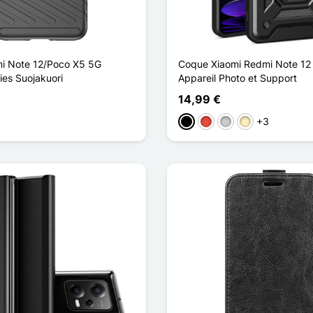
i Note 12/Poco X5 5G
Coque Xiaomi Redmi Note 12
ies Suojakuori
Appareil Photo et Support
14,99 €
+3
ncé
Musta
Punainen
Argenté
Doré