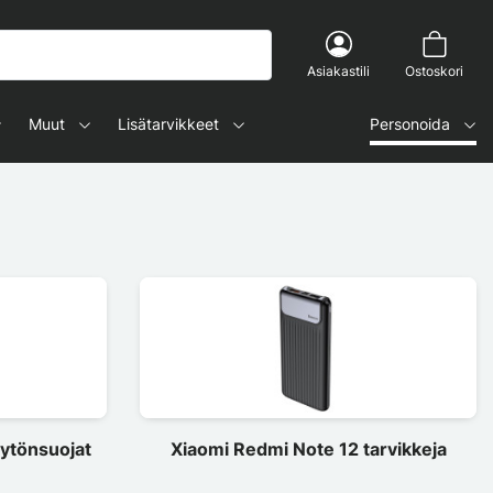
Asiakastili
Ostoskori
Muut
Lisätarvikkeet
Personoida
ytönsuojat
Xiaomi Redmi Note 12 tarvikkeja