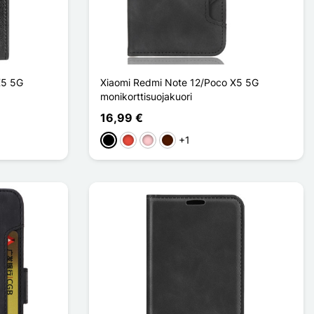
X5 5G
Xiaomi Redmi Note 12/Poco X5 5G
monikorttisuojakuori
16,99 €
+1
Musta
Punainen
Pinkki
Marron Foncé