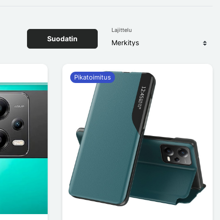
Lajittelu
Suodatin
Pikatoimitus