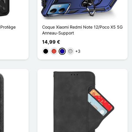
 Protège
Coque Xiaomi Redmi Note 12/Poco X5 5G
Anneau-Support
14,99 €
+3
Musta
Punainen
Bleu Foncé
Argenté