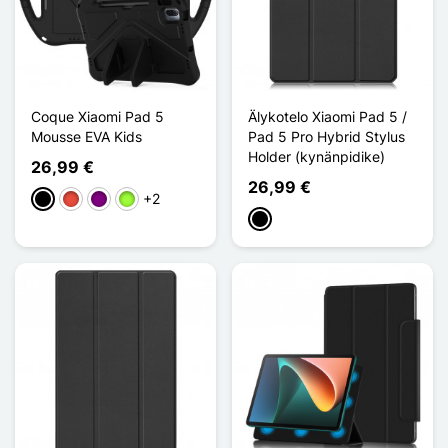
Coque Xiaomi Pad 5
Älykotelo Xiaomi Pad 5 /
Mousse EVA Kids
Pad 5 Pro Hybrid Stylus
Holder (kynänpidike)
26,99 €
26,99 €
+2
Musta
Punainen
Violet
Vert Pomme
Musta