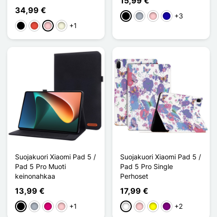
15,99 €
34,99 €
+3
Musta
Harmaa
Pinkki
Bleu Foncé
+1
Musta
Punainen
Pinkki
Beige
Suojakuori Xiaomi Pad 5 /
Suojakuori Xiaomi Pad 5 /
Pad 5 Pro Muoti
Pad 5 Pro Single
keinonahkaa
Perhoset
13,99 €
17,99 €
+1
+2
Musta
Harmaa
Magenta
Pinkki
Valkoinen
Pinkki
Keltainen
Violet