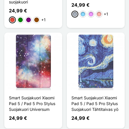
suojakuori
24,99 €
24,99 €
+1
Harmaa
Bleu Clair
Violet Clair
Or Rose
+1
Punainen
Vihreä
Violet
Ruskea
Smart Suojakuori Xiaomi
Smart Suojakuori Xiaomi
Pad 5 / Pad 5 Pro Stylus
Pad 5 / Pad 5 Pro Stylus
Suojakuori Universum
Suojakuori Tähtitaivas yö
24,99 €
24,99 €