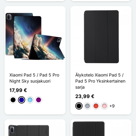
Xiaomi Pad 5 / Pad 5 Pro
Älykotelo Xiaomi Pad 5 /
Night Sky suojakuori
Pad 5 Pro Yksinkertainen
sarja
17,99 €
23,99 €
Musta
Bleu Foncé
Bleu Clair
Violet
+9
Musta
Harmaa
Punainen
Pinkki