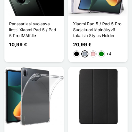
Panssarilasi suojaava
Xiaomi Pad 5 / Pad 5 Pro
linssi Xiaomi Pad 5 / Pad
Suojakuori läpinäkyvä
5 Pro IMAK:lle
takaisin Stylus Holder
10,99 €
20,99 €
+4
Musta
Harmaa
Pinkki
Vihreä