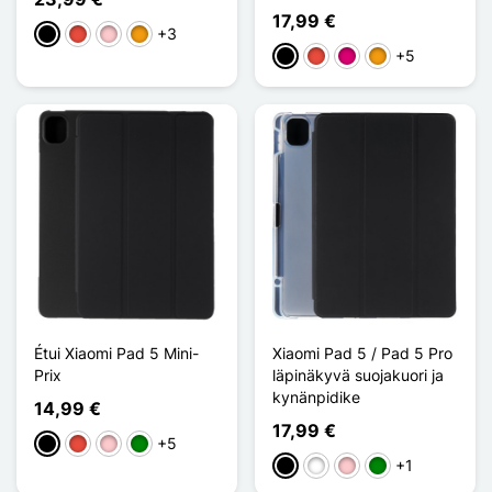
17,99 €
+3
Musta
Punainen
Pinkki
Oranssi
+5
Musta
Punainen
Magenta
Oranssi
Étui Xiaomi Pad 5 Mini-
Xiaomi Pad 5 / Pad 5 Pro
Prix
läpinäkyvä suojakuori ja
kynänpidike
14,99 €
17,99 €
+5
Musta
Punainen
Pinkki
Vihreä
+1
Musta
Valkoinen
Pinkki
Vihreä