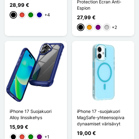
Protection Écran Anti-
28,99 €
Espion
+4
Musta
Punainen
Vihreä
Bleu Foncé
27,99 €
+2
Musta
Oranssi
Violet
Argenté
iPhone 17 Suojakuori
iPhone 17 -suojakuori
Alloy linssikehys
MagSafe-yhteensopiva
dynaamiset värisävyt
15,99 €
19,00 €
+1
Musta
Punainen
Vihreä
Violet