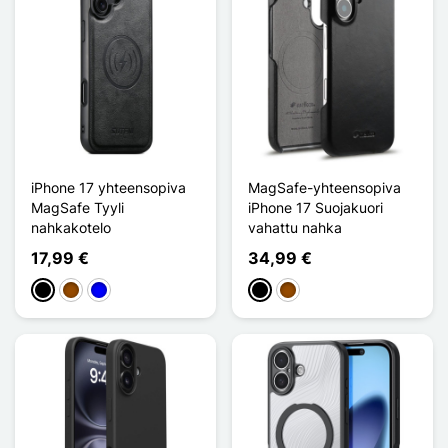
iPhone 17 yhteensopiva
MagSafe-yhteensopiva
MagSafe Tyyli
iPhone 17 Suojakuori
nahkakotelo
vahattu nahka
17,99 €
34,99 €
Musta
Ruskea
Sininen
Musta
Ruskea