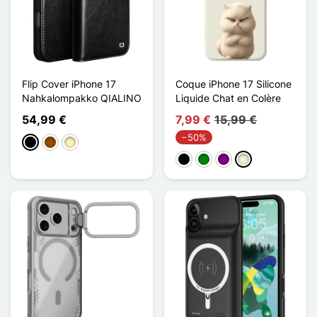
Flip Cover iPhone 17
Coque iPhone 17 Silicone
Nahkalompakko QIALINO
Liquide Chat en Colère
54,99 €
7,99 €
15,99 €
−50%
Musta
Ruskea
Marron Clair
Musta
Vihreä
Violet
Beige