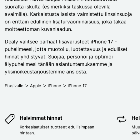
suoralta iskulta (esimerkiksi taskussa olevilla
avaimilla). Karkaistusta lasista valmistettu linssinsuoja
on erittäin edullinen lisäturvaominaisuus, joka takaa
moitteettoman kuvanlaadun.
Dealy valitsee parhaat lisävarusteet iPhone 17 -
puhelimeesi, jotta muotoilu, luotettavuus ja edulliset
hinnat yhdistyvät. Suojaa, personoi ja optimoi
älypuhelimesi tänään asiantuntemuksemme ja
yksinoikeustarjoustemme ansiosta.
Etusivulle
Apple
iPhone
iPhone 17
Halvimmat hinnat
Hel
Korkealaatuiset tuotteet edullisimpaan
Muut
hintaan.
päiv