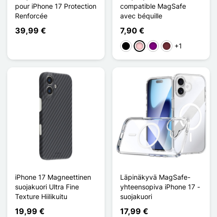
pour iPhone 17 Protection
compatible MagSafe
Renforcée
avec béquille
39,99 €
7,90 €
+1
Musta
Pinkki
Violet
Rouge Vin
iPhone 17 Magneettinen
Läpinäkyvä MagSafe-
suojakuori Ultra Fine
yhteensopiva iPhone 17 -
Texture Hiilikuitu
suojakuori
19,99 €
17,99 €