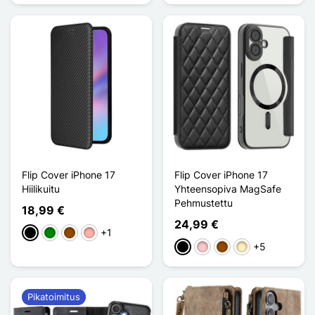
Flip Cover iPhone 17
Flip Cover iPhone 17
Hiilikuitu
Yhteensopiva MagSafe
Pehmustettu
18,99 €
24,99 €
+1
Musta
Vihreä
Ruskea
Or Rose
+5
Musta
Pinkki
Ruskea
Doré
Pikatoimitus