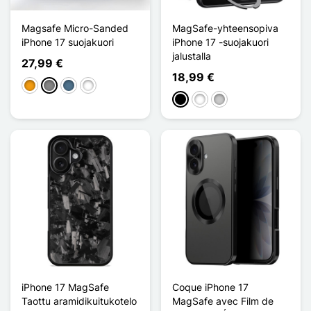
Magsafe Micro-Sanded
MagSafe-yhteensopiva
iPhone 17 suojakuori
iPhone 17 -suojakuori
jalustalla
27,99 €
18,99 €
Oranssi
Gris Titanium
Bleu Titanium
Noir Titanium
Musta
Valkoinen
Transparent
iPhone 17 MagSafe
Coque iPhone 17
Taottu aramidikuitukotelo
MagSafe avec Film de