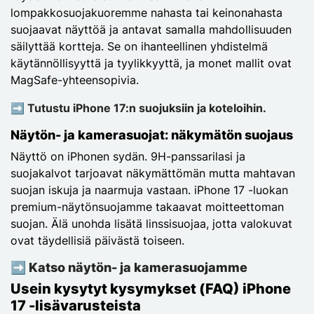
lompakkosuojakuoremme nahasta tai keinonahasta
suojaavat näyttöä ja antavat samalla mahdollisuuden
säilyttää kortteja. Se on ihanteellinen yhdistelmä
käytännöllisyyttä ja tyylikkyyttä, ja monet mallit ovat
MagSafe-yhteensopivia.
➡️ Tutustu iPhone 17:n suojuksiin ja koteloihin.
Näytön- ja kamerasuojat: näkymätön suojaus
Näyttö on iPhonen sydän. 9H-panssarilasi ja
suojakalvot tarjoavat näkymättömän mutta mahtavan
suojan iskuja ja naarmuja vastaan. iPhone 17 -luokan
premium-näytönsuojamme takaavat moitteettoman
suojan. Älä unohda lisätä linssisuojaa, jotta valokuvat
ovat täydellisiä päivästä toiseen.
➡️ Katso näytön- ja kamerasuojamme
Usein kysytyt kysymykset (FAQ) iPhone
17 -lisävarusteista