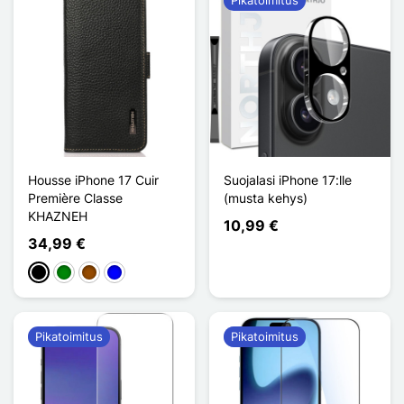
Housse iPhone 17 Cuir
Suojalasi iPhone 17:lle
Première Classe
(musta kehys)
KHAZNEH
10,99 €
34,99 €
Musta
Vihreä
Ruskea
Sininen
Pikatoimitus
Pikatoimitus