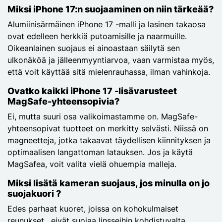
Miksi iPhone 17:n suojaaminen on niin tärkeää?
Alumiinisärmäinen iPhone 17 -malli ja lasinen takaosa
ovat edelleen herkkiä putoamisille ja naarmuille.
Oikeanlainen suojaus ei ainoastaan säilytä sen
ulkonäköä ja jälleenmyyntiarvoa, vaan varmistaa myös,
että voit käyttää sitä mielenrauhassa, ilman vahinkoja.
Ovatko kaikki iPhone 17 -lisävarusteet
MagSafe-yhteensopivia?
Ei, mutta suuri osa valikoimastamme on. MagSafe-
yhteensopivat tuotteet on merkitty selvästi. Niissä on
magneetteja, jotka takaavat täydellisen kiinnityksen ja
optimaalisen langattoman latauksen. Jos ja käytä
MagSafea, voit valita vielä ohuempia malleja.
Miksi lisätä kameran suojaus, jos minulla on jo
suojakuori ?
Edes parhaat kuoret, joissa on kohokulmaiset
reunukset , eivät suojaa linsseihin kohdistuvalta