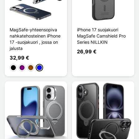
MagSafe-yhteensopiva
iPhone 17 suojakuori
nahkatehosteinen iPhone
MagSafe Camshield Pro
17 -suojakuori , jossa on
Series NILLKIN
jalusta
26,99 €
32,99 €
Musta
Violet
Ruskea
Sininen