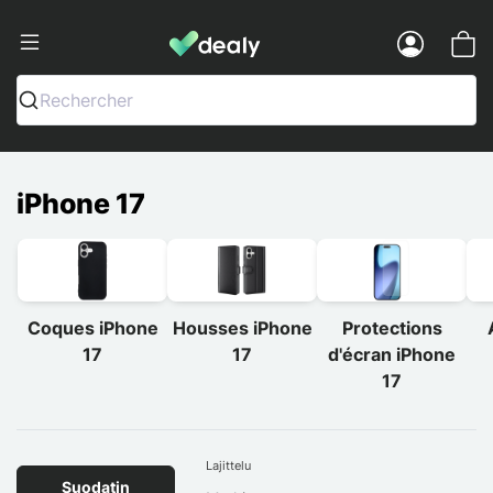
Dealy - Kotelot ja tarvikkeet älypuhelimi
Menu
Rechercher
iPhone 17
Coques iPhone
Housses iPhone
Protections
17
17
d'écran iPhone
17
Lajittelu
Suodatin