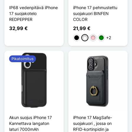
IP68 vedenpitävä iPhone
iPhone 17 pehmustettu
17 suojakotelo
suojakuori BINFEN
REDPEPPER
COLOR
32,99 €
21,99 €
+2
Musta
Valkoinen
Pinkki
Vihreä
Pikatoimitus
Akun suojus iPhone 17
iPhone 17 MagSafe-
Kannettava langaton
suojakuori , jossa on
laturi 7000mAh
RFID-kortinpidin ja