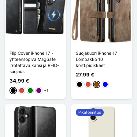
Flip Cover iPhone 17 -
Suojakuori iPhone 17
yhteensopiva MagSafe
Lompakko 10
irrotettava kansi ja RFID-
korttipidikkeet
suojaus
27,99 €
34,99 €
Musta
Punainen
Ruskea
Sininen
+1
Musta
Punainen
Vihreä
Violet
Pikatoimitus