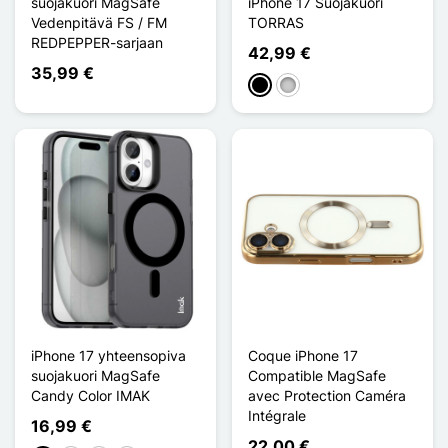
suojakuori MagSafe
iPhone 17 Suojakuori
Vedenpitävä FS / FM
TORRAS
REDPEPPER-sarjaan
42,99 €
35,99 €
Musta
Transparent
iPhone 17 yhteensopiva
Coque iPhone 17
suojakuori MagSafe
Compatible MagSafe
Candy Color IMAK
avec Protection Caméra
Intégrale
16,99 €
22,00 €