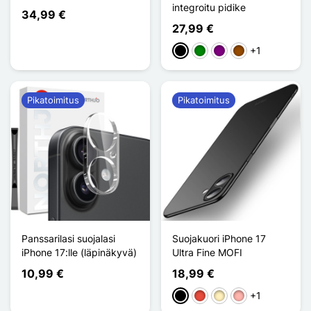
integroitu pidike
34,99 €
27,99 €
+1
Musta
Vihreä
Violet
Ruskea
Pikatoimitus
Pikatoimitus
Panssarilasi suojalasi
Suojakuori iPhone 17
iPhone 17:lle (läpinäkyvä)
Ultra Fine MOFI
10,99 €
18,99 €
+1
Musta
Punainen
Doré
Or Rose