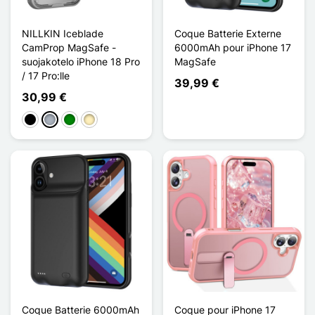
NILLKIN Iceblade
Coque Batterie Externe
CamProp MagSafe -
6000mAh pour iPhone 17
suojakotelo iPhone 18 Pro
MagSafe
/ 17 Pro:lle
39,99 €
30,99 €
Musta
Harmaa
Vihreä
Doré
Coque Batterie 6000mAh
Coque pour iPhone 17