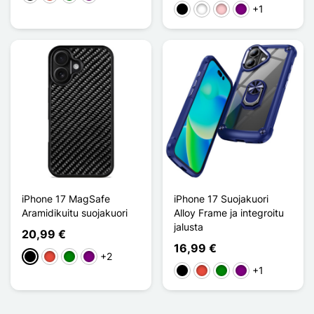
+1
Musta
Valkoinen
Pinkki
Violet
iPhone 17 MagSafe
iPhone 17 Suojakuori
Aramidikuitu suojakuori
Alloy Frame ja integroitu
jalusta
20,99 €
16,99 €
+2
Musta
Punainen
Vihreä
Violet
+1
Musta
Punainen
Vihreä
Violet