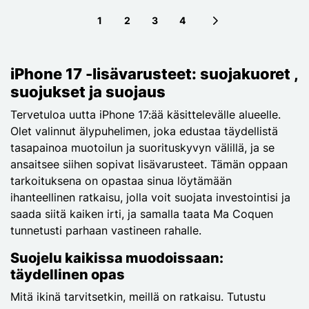
1
2
3
4
Next page
iPhone 17 -lisävarusteet: suojakuoret ,
suojukset ja suojaus
Tervetuloa uutta iPhone 17:ää käsittelevälle alueelle.
Olet valinnut älypuhelimen, joka edustaa täydellistä
tasapainoa muotoilun ja suorituskyvyn välillä, ja se
ansaitsee siihen sopivat lisävarusteet. Tämän oppaan
tarkoituksena on opastaa sinua löytämään
ihanteellinen ratkaisu, jolla voit suojata investointisi ja
saada siitä kaiken irti, ja samalla taata Ma Coquen
tunnetusti parhaan vastineen rahalle.
Suojelu kaikissa muodoissaan:
täydellinen opas
Mitä ikinä tarvitsetkin, meillä on ratkaisu. Tutustu