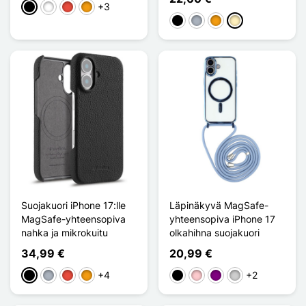
+3
Musta
Valkoinen
Punainen
Oranssi
Musta
Harmaa
Oranssi
Doré
Suojakuori iPhone 17:lle
Läpinäkyvä MagSafe-
MagSafe-yhteensopiva
yhteensopiva iPhone 17
nahka ja mikrokuitu
olkahihna suojakuori
34,99 €
20,99 €
+4
+2
Musta
Harmaa
Punainen
Oranssi
Musta
Pinkki
Violet
Argenté