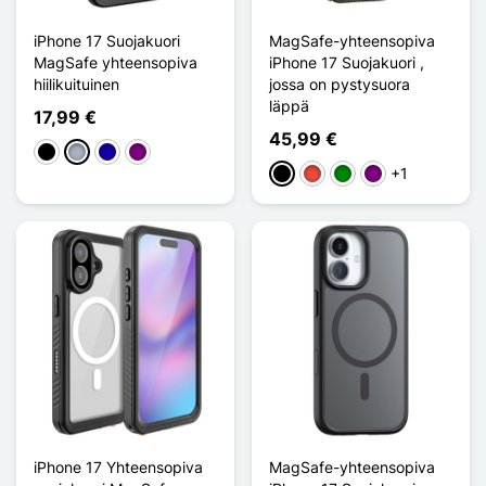
iPhone 17 Suojakuori
MagSafe-yhteensopiva
MagSafe yhteensopiva
iPhone 17 Suojakuori ,
hiilikuituinen
jossa on pystysuora
läppä
17,99 €
45,99 €
Musta
Harmaa
Bleu Foncé
Violet
+1
Musta
Punainen
Vihreä
Violet
iPhone 17 Yhteensopiva
MagSafe-yhteensopiva