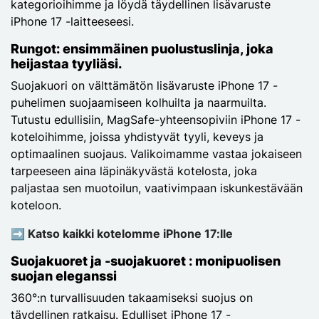
kategorioihimme ja löydä täydellinen lisävaruste
iPhone 17 -laitteeseesi.
Rungot: ensimmäinen puolustuslinja, joka
heijastaa tyyliäsi.
Suojakuori on välttämätön lisävaruste iPhone 17 -
puhelimen suojaamiseen kolhuilta ja naarmuilta.
Tutustu edullisiin, MagSafe-yhteensopiviin iPhone 17 -
koteloihimme, joissa yhdistyvät tyyli, keveys ja
optimaalinen suojaus. Valikoimamme vastaa jokaiseen
tarpeeseen aina läpinäkyvästä kotelosta, joka
paljastaa sen muotoilun, vaativimpaan iskunkestävään
koteloon.
➡️ Katso kaikki kotelomme iPhone 17:lle
Suojakuoret ja -suojakuoret : monipuolisen
suojan eleganssi
360°:n turvallisuuden takaamiseksi suojus on
täydellinen ratkaisu. Edulliset iPhone 17 -