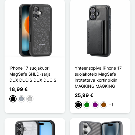
iPhone 17 suojakuori
Yhteensopiva iPhone 17
MagSafe SHLD-sarja
suojakotelo MagSafe
DUX DUCIS DUX DUCIS
irrotettava kortinpidin
MAGKING MAGKING
18,99 €
25,99 €
Musta
Harmaa
Gris clair
+1
Musta
Vihreä
Violet
Ruskea