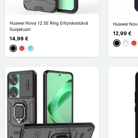
Huawei Nova 12 SE Ring Erityiskestävä
Huawei Nova
Suojakuori
12,99 €
14,99 €
Musta
Valkoin
Pu
Musta
Punainen
Bleu Clair