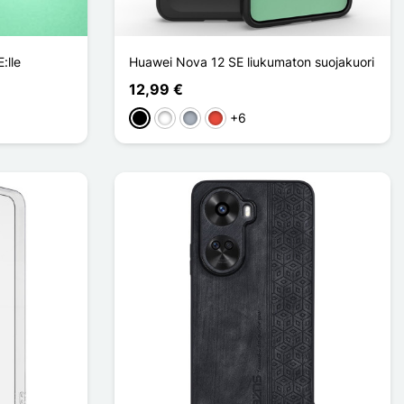
:lle
Huawei Nova 12 SE liukumaton suojakuori
12,99 €
+6
Musta
Valkoinen
Harmaa
Punainen