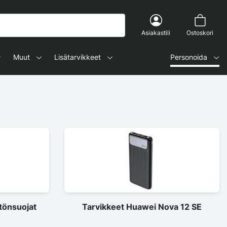
Asiakastili
Ostoskori
Muut
Lisätarvikkeet
Personoida
tönsuojat
Tarvikkeet Huawei Nova 12 SE