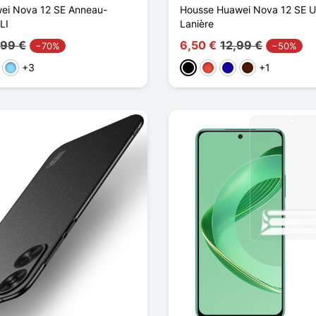
ei Nova 12 SE Anneau-
Housse Huawei Nova 12 SE U
LI
Lanière
,99 €
6,50 €
12,99 €
−70%
−50%
+3
+1
en
nainen
Bleu Clair
Musta
Punainen
Bleu Foncé
Marron Foncé