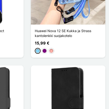
ect
Huawei Nova 12 SE Kukka ja Strass
kantolenkki suojakotelo
15,99 €
Bleu Clair
Violet
Or Rose