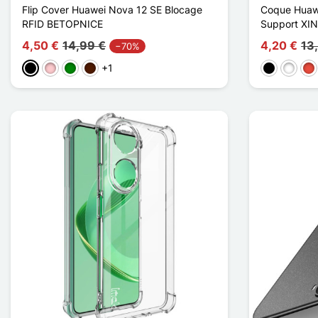
Flip Cover Huawei Nova 12 SE Blocage
Coque Huaw
RFID BETOPNICE
Support XIN
4,50 €
14,99 €
4,20 €
13
−70%
+1
Musta
Pinkki
Vihreä
Marron Foncé
Musta
Valkoin
Pu