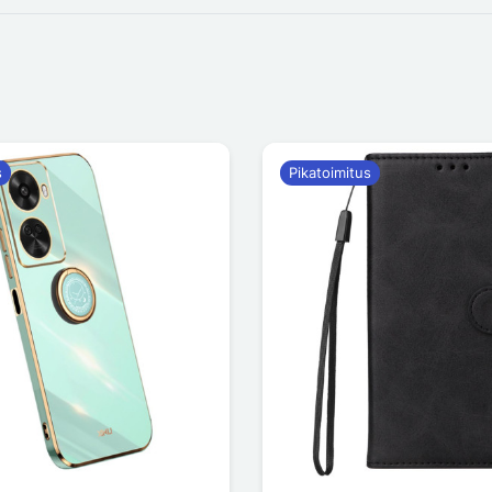
s
Pikatoimitus