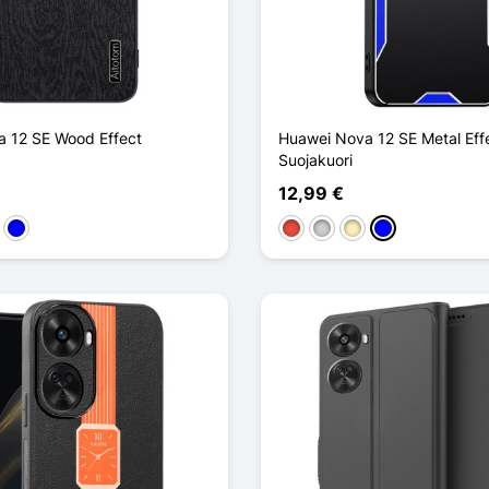
 12 SE Wood Effect
Huawei Nova 12 SE Metal Eff
Suojakuori
12,99 €
a
reä
Sininen
Punainen
Argenté
Doré
Sininen