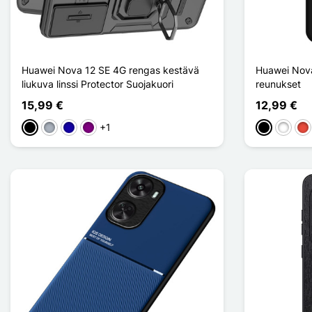
Huawei Nova 12 SE 4G rengas kestävä
Huawei Nova
liukuva linssi Protector Suojakuori
reunukset
15,99 €
12,99 €
+1
Musta
Harmaa
Bleu Foncé
Violet
Musta
Valkoin
Pu