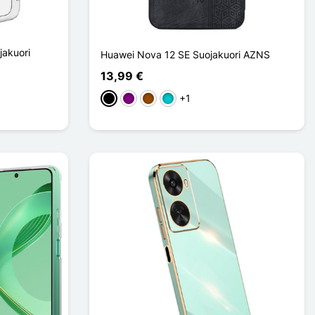
jakuori
Huawei Nova 12 SE Suojakuori AZNS
13,99 €
+1
Musta
Violet
Ruskea
Turquoise