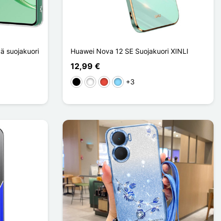
ä suojakuori
Huawei Nova 12 SE Suojakuori XINLI
12,99 €
+3
Musta
Valkoinen
Punainen
Bleu Clair