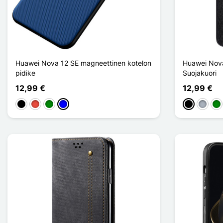
Huawei Nova 12 SE magneettinen kotelon
Huawei Nova
pidike
Suojakuori
12,99 €
12,99 €
Musta
Punainen
Vihreä
Sininen
Musta
Harma
Vih