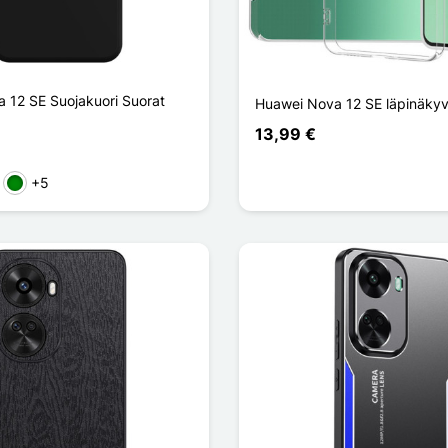
 12 SE Suojakuori Suorat
Huawei Nova 12 SE läpinäkyv
13,99 €
+5
en
nainen
Vihreä