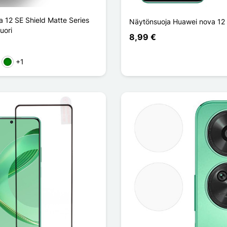
 12 SE Shield Matte Series
Näytönsuoja Huawei nova 12
uori
8,99 €
+1
a
nainen
Vihreä