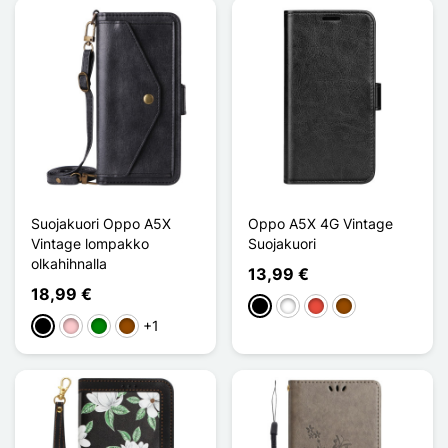
Suojakuori Oppo A5X
Oppo A5X 4G Vintage
Vintage lompakko
Suojakuori
olkahihnalla
13,99 €
18,99 €
Musta
Valkoinen
Punainen
Ruskea
+1
Musta
Pinkki
Vihreä
Ruskea