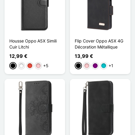
Housse Oppo A5X Simili
Flip Cover Oppo A5X 4G
Cuir Litchi
Décoration Métallique
12,99 €
13,99 €
+5
+1
Musta
Valkoinen
Punainen
Pinkki
Musta
Pinkki
Violet
Turquoise