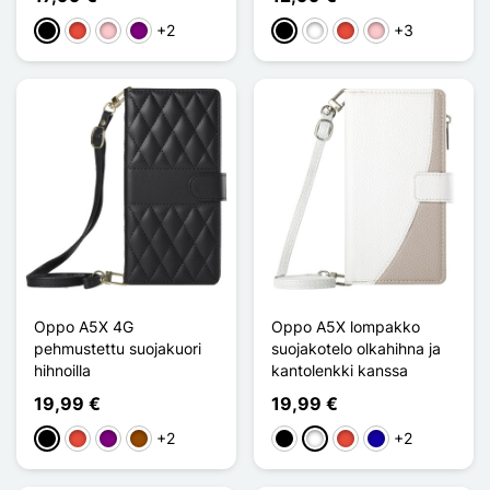
+2
+3
Musta
Punainen
Pinkki
Violet
Musta
Valkoinen
Punainen
Pinkki
Oppo A5X 4G
Oppo A5X lompakko
pehmustettu suojakuori
suojakotelo olkahihna ja
hihnoilla
kantolenkki kanssa
19,99 €
19,99 €
+2
+2
Musta
Punainen
Violet
Ruskea
Musta
Valkoinen
Punainen
Bleu Foncé