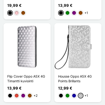
19,99 €
13,99 €
+1
Musta
Pinkki
Ruskea
Musta
Vihreä
Violet
Ruskea
Flip Cover Oppo A5X 4G
Housse Oppo A5X 4G
Timantti kuviointi
Points Brillants
13,99 €
12,99 €
+2
+1
Musta
Punainen
Violet
Ruskea
Musta
Vihreä
Bleu Foncé
Argenté