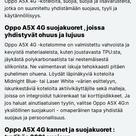
Oppo A5X 4G -koteloita, suojia, suojia ja lisävarusteita,
jotka on suunniteltu yhdistämään suojaus, tyyli ja
käytännöllisyys.
Oppo A5X 4G suojakuoret , joissa
yhdistyvät ohuus ja lujuus
Oppo A5X 4G -kotelomme on valmistettu vahvoista ja
kevyistä materiaaleista, kuten joustavasta TPU:sta,
jäykästä polykarbonaatista tai nestemäisestä
silikonista. Ne vaimentavat iskuja tehokkaasti pitäen
puhelimen ohuena. Löydät läpinäkyviä koteloita
Midnight Blue- tai Laser White -värien esittelyyn,
iskunkestäviä koteloita aktiivikäyttäjille sekä malleja,
joissa on integroidut tukirenkaat tai korttipidikkeet. Ja
jos haluat ainutlaatuisen tyylin, valitse Oppo A5X 4G:n
yksilöllinen suojakuori - omaperäinen tapa yhdistää
suojaus ja persoonallisuus.
Oppo A5X 4G kannet ja suojakuoret :