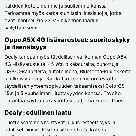
kaikkien koteloidemme ja suojiemme kanssa.
Tarjoamme myös karkaistun lasin linssisuojia, jotka
ovat ihanteellisia 32 MP:n kennon laadun
säilyttämiseen.
Oppo A5X 4G lisävarusteet: suorituskyky
ja itsenäisyys
Dealy tarjoaa myös täydellisen valikoiman Oppo A5X
4G -lisävarusteita: 45 W:n pikalatureita, punottuja
USB-C-kaapeleita, autotelineitä, Bluetooth-kuulokkeita
ja ulkoisia akkuja. Kaikki tuotteemme on testattu
täydellisen yhteensopivuuden takaamiseksi ColorOS
15:n ja älypuhelimen liitettävyyden kanssa. Tavoite:
parantaa käyttömukavuuttasi budjettia kunnioittaen.
Dealy : edullinen laatu
Tuotteissamme yhdistyvät lujuus, esteettisyys ja
edulliset hinnat. Etsitpä sitten ohutta koteloa,