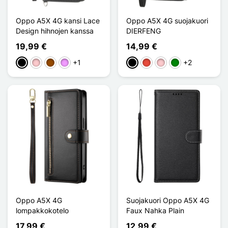
Oppo A5X 4G kansi Lace
Oppo A5X 4G suojakuori
Design hihnojen kanssa
DIERFENG
19,99 €
14,99 €
+1
+2
Musta
Pinkki
Ruskea
Violet Clair
Musta
Punainen
Pinkki
Vihreä
Oppo A5X 4G
Suojakuori Oppo A5X 4G
lompakkokotelo
Faux Nahka Plain
17,99 €
12,99 €