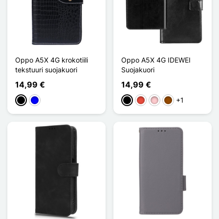
Oppo A5X 4G krokotiili
Oppo A5X 4G IDEWEI
tekstuuri suojakuori
Suojakuori
14,99 €
14,99 €
+1
Musta
Sininen
Musta
Punainen
Pinkki
Ruskea