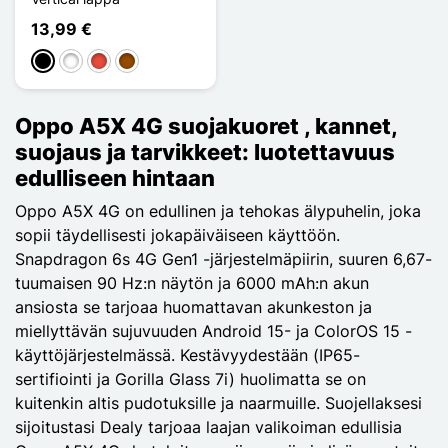
13,99 €
Musta
Valkoinen
Punainen
Ruskea
Oppo A5X 4G suojakuoret , kannet,
suojaus ja tarvikkeet: luotettavuus
edulliseen hintaan
Oppo A5X 4G on edullinen ja tehokas älypuhelin, joka
sopii täydellisesti jokapäiväiseen käyttöön.
Snapdragon 6s 4G Gen1 -järjestelmäpiirin, suuren 6,67-
tuumaisen 90 Hz:n näytön ja 6000 mAh:n akun
ansiosta se tarjoaa huomattavan akunkeston ja
miellyttävän sujuvuuden Android 15- ja ColorOS 15 -
käyttöjärjestelmässä. Kestävyydestään (IP65-
sertifiointi ja Gorilla Glass 7i) huolimatta se on
kuitenkin altis pudotuksille ja naarmuille. Suojellaksesi
sijoitustasi Dealy tarjoaa laajan valikoiman edullisia