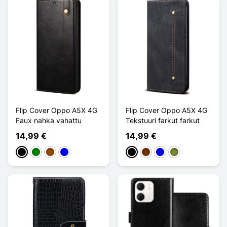
Flip Cover Oppo A5X 4G
Flip Cover Oppo A5X 4G
Faux nahka vahattu
Tekstuuri farkut farkut
14,99 €
14,99 €
Musta
Vihreä
Ruskea
Sininen
Musta
Café
Sininen
Kaki