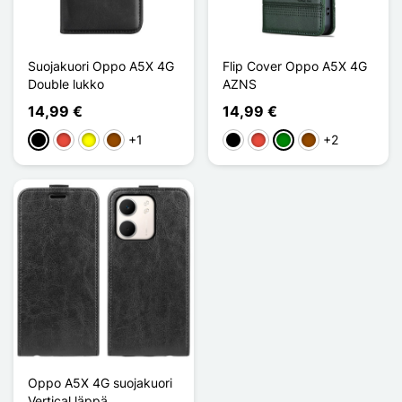
Suojakuori Oppo A5X 4G
Flip Cover Oppo A5X 4G
Double lukko
AZNS
14,99 €
14,99 €
+1
+2
Musta
Punainen
Keltainen
Ruskea
Musta
Punainen
Vihreä
Ruskea
Oppo A5X 4G suojakuori
Vertical läppä