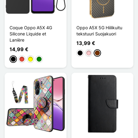
Coque Oppo A5X 4G
Oppo A5X 5G Hiilikuitu
Silicone Liquide et
tekstuuri Suojakuori
Lanière
13,99 €
14,99 €
Musta
Pinkki
Café
Musta
Punainen
Keltainen
Vihreä