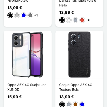
Hybridikotelo
panssarilasi suojakotelo
Hello
13,99 €
13,99 €
+1
Musta
Transparent
Sininen
Gris Transparent
+6
Musta
Valkoinen
Harmaa
Punainen
Oppo A5X 4G Suojakuori
Coque Oppo A5X 4G
XUNDD
Texture Bois
15,99 €
13,99 €
Musta
Harmaa
Ruskea
Sininen