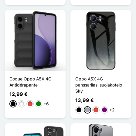
Coque Oppo A5X 4G
Oppo A5X 4G
Antidérapante
panssarilasi suojakotelo
Sky
12,99 €
13,99 €
+6
Musta
Valkoinen
Punainen
Vihreä
+2
Musta
Harmaa
Punainen
Violet