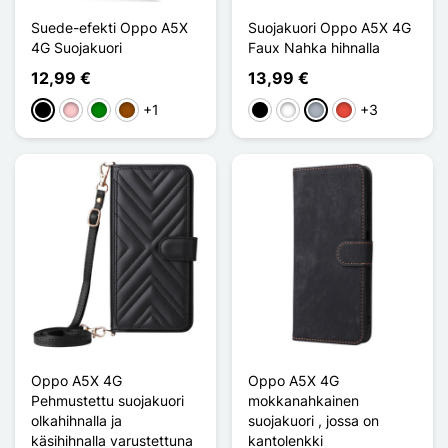
Suede-efekti Oppo A5X
Suojakuori Oppo A5X 4G
4G Suojakuori
Faux Nahka hihnalla
12,99 €
13,99 €
+1
+3
Musta
Pinkki
Vihreä
Ruskea
Musta
Valkoinen
Harmaa
Punainen
Oppo A5X 4G
Oppo A5X 4G
Pehmustettu suojakuori
mokkanahkainen
olkahihnalla ja
suojakuori , jossa on
käsihihnalla varustettuna
kantolenkki