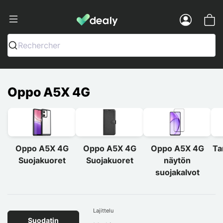
Dealy - Kotelot ja tarvikkeet älypuhelimi
Menu
Rechercher
Oppo A5X 4G
Oppo A5X 4G
Oppo A5X 4G
Oppo A5X 4G
Ta
Suojakuoret
Suojakuoret
näytön
suojakalvot
Lajittelu
Suodatin