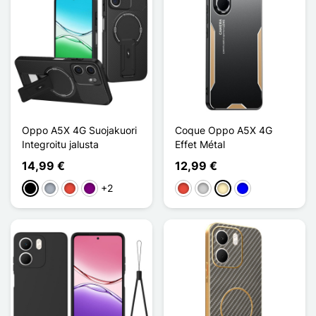
Oppo A5X 4G Suojakuori
Coque Oppo A5X 4G
Integroitu jalusta
Effet Métal
14,99 €
12,99 €
+2
Musta
Harmaa
Punainen
Violet
Punainen
Argenté
Doré
Sininen