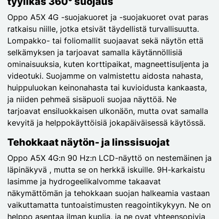
tyylikäs 360° suojaus
Oppo A5X 4G -suojakuoret ja -suojakuoret ovat paras
ratkaisu niille, jotka etsivät täydellistä turvallisuutta.
Lompakko- tai foliomallit suojaavat sekä näytön että
selkämyksen ja tarjoavat samalla käytännöllisiä
ominaisuuksia, kuten korttipaikat, magneettisuljenta ja
videotuki. Suojamme on valmistettu aidosta nahasta,
huippuluokan keinonahasta tai kuvioidusta kankaasta,
ja niiden pehmeä sisäpuoli suojaa näyttöä. Ne
tarjoavat ensiluokkaisen ulkonäön, mutta ovat samalla
kevyitä ja helppokäyttöisiä jokapäiväisessä käytössä.
Tehokkaat näytön- ja linssisuojat
Oppo A5X 4G:n 90 Hz:n LCD-näyttö on nestemäinen ja
läpinäkyvä , mutta se on herkkä iskuille. 9H-karkaistu
lasimme ja hydrogeelikalvomme takaavat
näkymättömän ja tehokkaan suojan halkeamia vastaan
vaikuttamatta tuntoaistimusten reagointikykyyn. Ne on
helppo asentaa ilman kuplia, ja ne ovat yhteensopivia