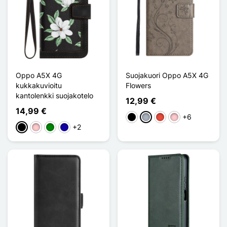
Oppo A5X 4G
Suojakuori Oppo A5X 4G
kukkakuvioitu
Flowers
kantolenkki suojakotelo
12,99 €
14,99 €
+6
Musta
Harmaa
Punainen
Pinkki
+2
Musta
Pinkki
Vihreä
Bleu Foncé