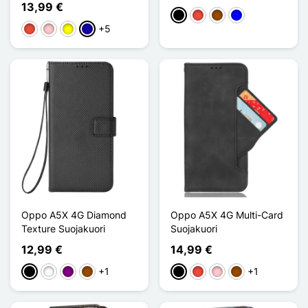
13,99 €
Musta
Punainen
Ruskea
Sininen
+5
Punainen
Pinkki
Keltainen
Bleu Foncé
Oppo A5X 4G Diamond
Oppo A5X 4G Multi-Card
Texture Suojakuori
Suojakuori
12,99 €
14,99 €
+1
+1
Musta
Valkoinen
Violet
Ruskea
Musta
Punainen
Pinkki
Ruskea