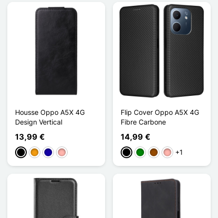
Housse Oppo A5X 4G
Flip Cover Oppo A5X 4G
Design Vertical
Fibre Carbone
13,99 €
14,99 €
+1
Musta
Oranssi
Bleu Foncé
Or Rose
Musta
Vihreä
Ruskea
Or Rose