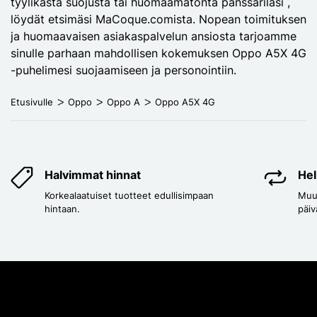
tyylikästä suojusta tai huomaamatonta panssarilasi ,
löydät etsimäsi MaCoque.comista. Nopean toimituksen
ja huomaavaisen asiakaspalvelun ansiosta tarjoamme
sinulle parhaan mahdollisen kokemuksen Oppo A5X 4G
-puhelimesi suojaamiseen ja personointiin.
Etusivulle
Oppo
Oppo A
Oppo A5X 4G
Halvimmat hinnat
Hel
Korkealaatuiset tuotteet edullisimpaan
Muut
hintaan.
päiv