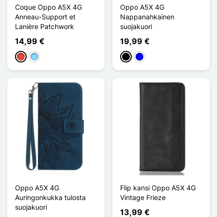
Coque Oppo A5X 4G
Oppo A5X 4G
Anneau-Support et
Nappanahkainen
Lanière Patchwork
suojakuori
14,99 €
19,99 €
Punainen
Bleu Clair
Musta
Sininen
Oppo A5X 4G
Flip kansi Oppo A5X 4G
Auringonkukka tulosta
Vintage Frieze
suojakuori
13,99 €