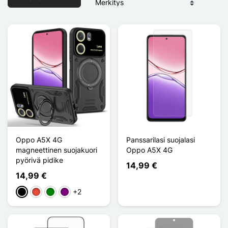
Oppo A5X 4G
Panssarilasi suojalasi
magneettinen suojakuori
Oppo A5X 4G
pyörivä pidike
14,99 €
14,99 €
+2
Musta
Punainen
Vihreä
Violet