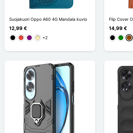
Suojakuori Oppo A60 4G Mandala kuvio
Flip Cover
12,99 €
14,99 €
+2
Musta
Punainen
Violet
Doré
Musta
Vihreä
Ru