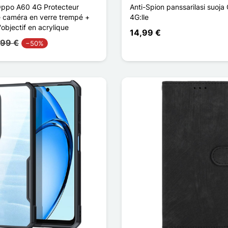
Oppo A60 4G Protecteur
Anti-Spion panssarilasi suoj
de caméra en verre trempé +
4G:lle
bjectif en acrylique
14,99 €
,99 €
−50%