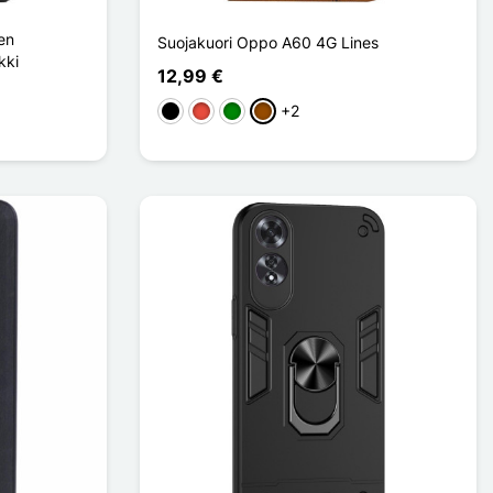
en
Suojakuori Oppo A60 4G Lines
kki
12,99 €
+2
Musta
Punainen
Vihreä
Ruskea