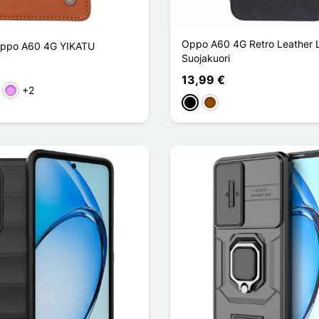
Oppo A60 4G Retro Leather 
 Oppo A60 4G YIKATU
Suojakuori
13,99 €
+2
skea
Violet Clair
Musta
Ruskea