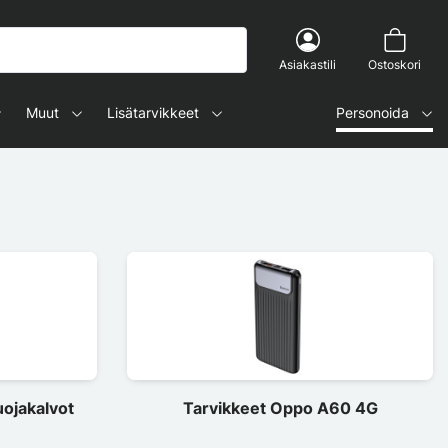
Asiakastili
Ostoskori
Muut
Lisätarvikkeet
Personoida
ojakalvot
Tarvikkeet Oppo A60 4G