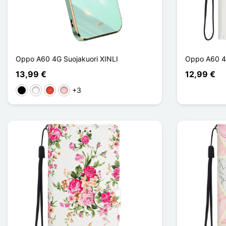
Oppo A60 4G Suojakuori XINLI
Oppo A60 4G
13,99 €
12,99 €
+3
Musta
Valkoinen
Punainen
Pinkki