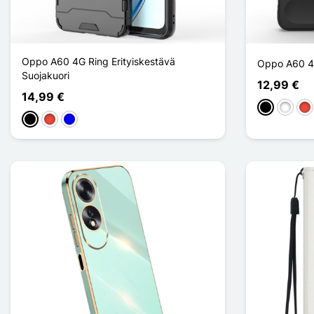
Oppo A60 4G Ring Erityiskestävä
Oppo A60 4G
Suojakuori
12,99 €
14,99 €
Musta
Valkoin
Pu
Musta
Punainen
Sininen