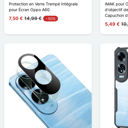
Protection en Verre Trempé Intégrale
IMAK pour 
pour Écran Oppo A60
d'objectif 
Capuchon d'o
7,50 €
14,99 €
−50%
5,49 €
10