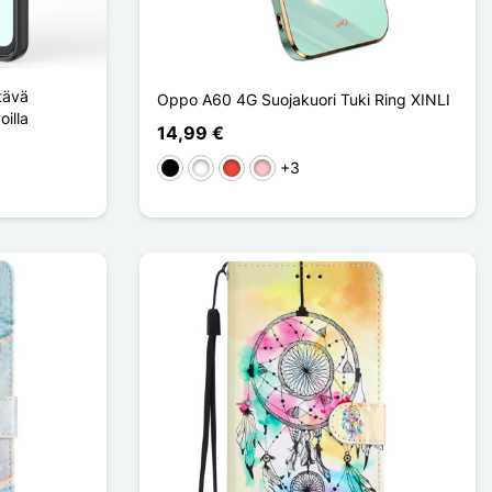
tävä
Oppo A60 4G Suojakuori Tuki Ring XINLI
illa
14,99 €
+3
Musta
Valkoinen
Punainen
Pinkki