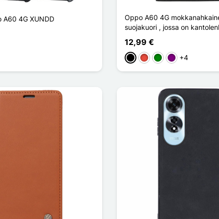
Oppo A60 4G mokkanahkain
o A60 4G XUNDD
suojakuori , jossa on kantolen
12,99 €
+4
Musta
Punainen
Vihreä
Violet