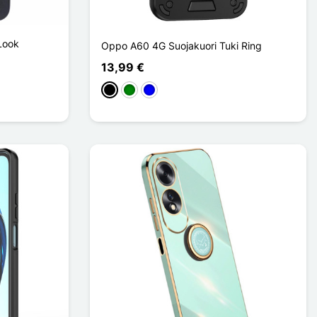
Look
Oppo A60 4G Suojakuori Tuki Ring
13,99 €
Musta
Vihreä
Sininen