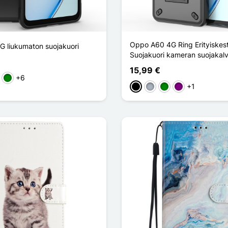
Oppo A60 4G Ring Erityiskes
 liukumaton suojakuori
Suojakuori kameran suojakalvo
15,99 €
+6
en
nainen
Vihreä
+1
Musta
Harmaa
Vihreä
Violet