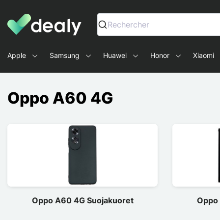
Dealy - Kotelot ja tarvikkeet älypuhelimille ja tableteille
Rechercher
Apple
Samsung
Huawei
Honor
Xiaomi
Oppo A60 4G
Oppo A60 4G Suojakuoret
Oppo 