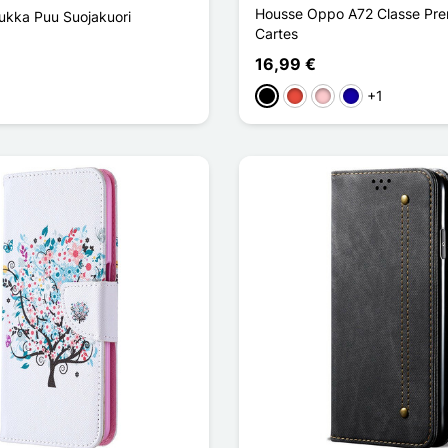
Housse Oppo A72 Classe Prem
kka Puu Suojakuori
Cartes
16,99 €
+1
Musta
Punainen
Pinkki
Bleu Foncé