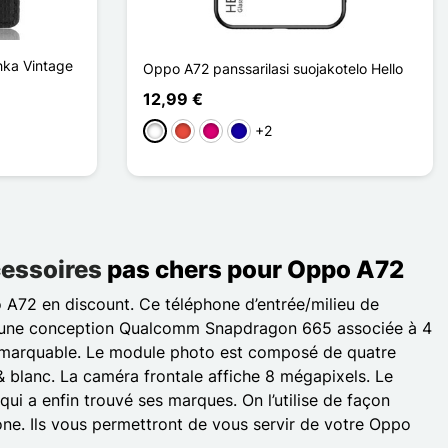
hka Vintage
Oppo A72 panssarilasi suojakotelo Hello
12,99 €
+2
Valkoinen
Punainen
Magenta
Bleu Foncé
essoires
pas chers pour Oppo A72
o A72 en discount. Ce téléphone d’entrée/milieu de
sur une conception Qualcomm Snapdragon 665 associée à 4
 remarquable. Le module photo est composé de quatre
 & blanc. La caméra frontale affiche 8 mégapixels. Le
ui a enfin trouvé ses marques. On l’utilise de façon
hone. Ils vous permettront de vous servir de votre Oppo