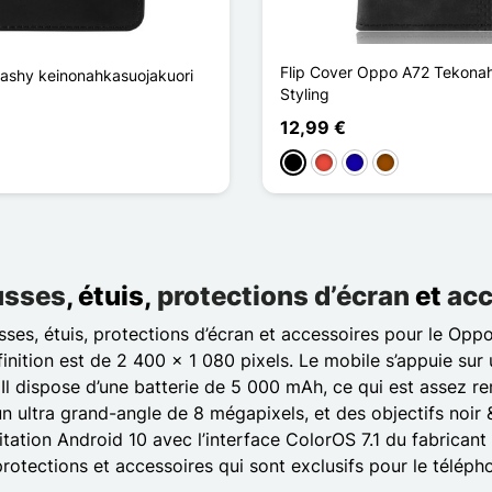
Flip Cover Oppo A72 Tekona
ashy keinonahkasuojakuori
Styling
12,99 €
Musta
Punainen
Bleu Foncé
Ruskea
usses
, étuis,
protections d’écran
et
acc
es, étuis, protections d’écran et accessoires pour le Opp
finition est de 2 400 x 1 080 pixels. Le mobile s’appuie 
 Il dispose d’une batterie de 5 000 mAh, ce qui est assez
un ultra grand-angle de 8 mégapixels, et des objectifs noir
tion Android 10 avec l’interface ColorOS 7.1 du fabricant q
 protections et accessoires qui sont exclusifs pour le télép