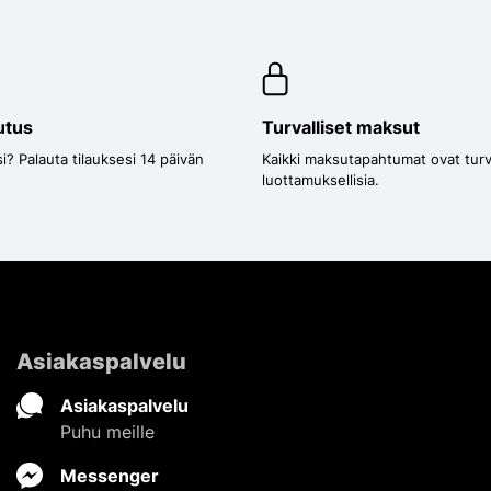
utus
Turvalliset maksut
i? Palauta tilauksesi 14 päivän
Kaikki maksutapahtumat ovat turval
luottamuksellisia.
Asiakaspalvelu
Asiakaspalvelu
Puhu meille
Messenger