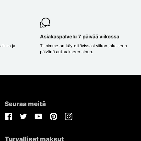
Asiakaspalvelu 7 päivää viikossa
lisia ja
Tiimimme on käytettävissäsi viikon jokaisena
päivänä auttaakseen sinua.
Seuraa meitä
Facebook
Twitter
Youtube
Pinterest
Instagram
Turvalliset maksut