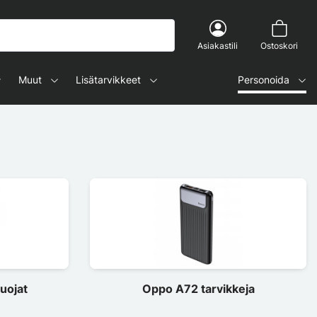
Asiakastili
Ostoskori
Muut
Lisätarvikkeet
Personoida
uojat
Oppo A72 tarvikkeja