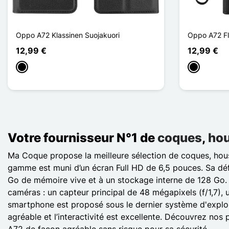
Oppo A72 Klassinen Suojakuori
Oppo A72 Fl
12,99 €
12,99 €
Musta
Musta
Votre fournisseur N°1 de
coques
,
ho
Ma Coque propose la meilleure sélection de coques, houss
gamme est muni d’un écran Full HD de 6,5 pouces. Sa dé
Go de mémoire vive et à un stockage interne de 128 Go.
caméras : un capteur principal de 48 mégapixels (f/1,7), 
smartphone est proposé sous le dernier système d'exploita
agréable et l’interactivité est excellente. Découvrez nos
A72 de façon agréable sans risque pour sa sécurité.