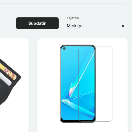
Lajittelu
Suodatin