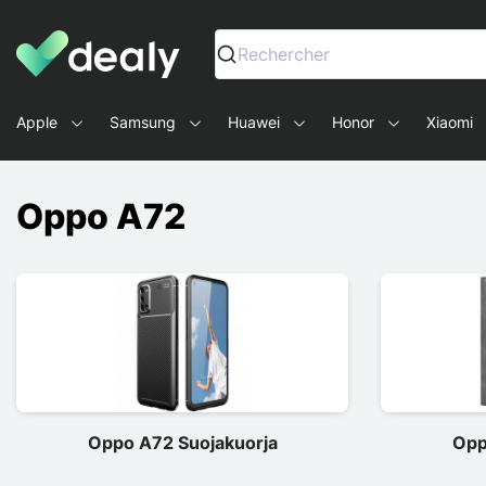
Dealy - Kotelot ja tarvikkeet älypuhelimille ja tableteille
Rechercher
Apple
Samsung
Huawei
Honor
Xiaomi
Oppo A72
Oppo A72 Suojakuorja
Opp