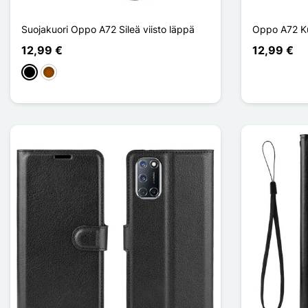
Suojakuori Oppo A72 Sileä viisto läppä
Oppo A72 Ku
12,99 €
12,99 €
Musta
Ruskea