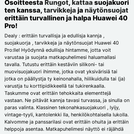
Osoitteesta
Rungot
,
kattaa
suojakuori
ten kanssa,
tarvikkeja
ja
näytönsuojat
erittäin turvallinen ja halpa Huawei 40
Pro!
Dealy : erittäin turvallisja ja edullisja kannja ,
suojakuorja , tarvikkeja ja näytönsuojat Huawei 40
Pro:lle! Hyödynnä edullisja hintamme, jotta voit
varustaa ja suojata matkapuhelimesi haluamallasi
tavalla. Tutustu erittäin kestäviin silikoni- tai
muovisuojakuori ihimme, jotka ovat yksivärisiä tai
jotka on päällystja ty keinonahalla, hiilikuidulla tai (ja)
varustja tu korttipidikkeellä tai tukirenkaalla.
Taskumme ovat erittäin tehokkaita elementtejä
vastaan. Ne pitävät kannja tavasi turvassa, ja sinulla on
paras valinta. Klassinen tekonahkasuojakuori , lyijy,
vintage-tyyli, kantolenkki lla, henkilökohtaisella lukolla.
Kalvomme ja panssarilasi ovat erittäin ohuita ja erittäin
helppoja asentaa. Matkapuhelimesi näyttö ei räjähdä