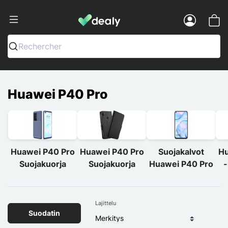
Dealy - Kotelot ja tarvikkeet älypuhelimi
Menu
Rechercher
Huawei P40 Pro
Huawei P40 Pro
Huawei P40 Pro
Suojakalvot
Hu
Suojakuorja
Suojakuorja
Huawei P40 Pro
-
Lajittelu
Suodatin