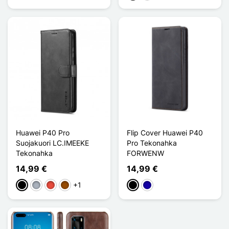
Huawei P40 Pro
Flip Cover Huawei P40
Suojakuori LC.IMEEKE
Pro Tekonahka
Tekonahka
FORWENW
14,99 €
14,99 €
+1
Musta
Harmaa
Punainen
Ruskea
Musta
Bleu Foncé