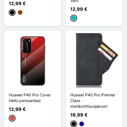
Värit
12,99 €
12,99 €
Musta
Ruskea
Turquoise
Huawei P40 Pro Cover
Huawei P40 Pro Premier
Hello panssarilasi
Class
monikorttisuojakuori
12,99 €
16,99 €
Punainen
Musta
Bleu Foncé