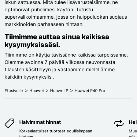
iskun sattuessa. Mitä tulee lisävarusteisiimme, ne
optimoivat puhelimesi käytön. Tutustu
supervalikoimaamme, jossa on huippuluokan suojaus
markkinoiden parhaaseen hintaan.
Tiimimme auttaa sinua kaikissa
kysymyksissäsi.
Tiimimme on käytja tävissänne kaikissa tarpeissanne.
Olemme avoinna 7 päivää viikossa neuvonnasta
tilausten käsittelyyn ja vastaamme mielellämme
kaikkiin kysymyksiisi.
Etusivulle
Huawei
Huawei P
Huawei P40 Pro
Halvimmat hinnat
Hel
Korkealaatuiset tuotteet edullisimpaan
Muut
hintaan.
päiv