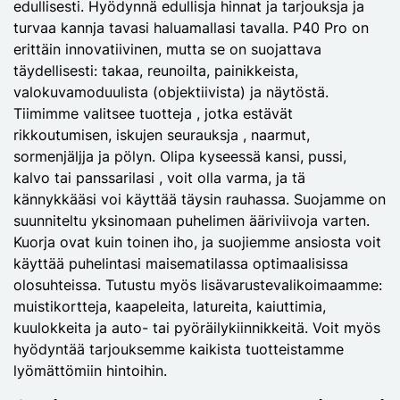
edullisesti. Hyödynnä edullisja hinnat ja tarjouksja ja
turvaa kannja tavasi haluamallasi tavalla. P40 Pro on
erittäin innovatiivinen, mutta se on suojattava
täydellisesti: takaa, reunoilta, painikkeista,
valokuvamoduulista (objektiivista) ja näytöstä.
Tiimimme valitsee tuotteja , jotka estävät
rikkoutumisen, iskujen seurauksja , naarmut,
sormenjäljja ja pölyn. Olipa kyseessä kansi, pussi,
kalvo tai panssarilasi , voit olla varma, ja tä
kännykkääsi voi käyttää täysin rauhassa. Suojamme on
suunniteltu yksinomaan puhelimen ääriviivoja varten.
Kuorja ovat kuin toinen iho, ja suojiemme ansiosta voit
käyttää puhelintasi maisematilassa optimaalisissa
olosuhteissa. Tutustu myös lisävarustevalikoimaamme:
muistikortteja, kaapeleita, latureita, kaiuttimia,
kuulokkeita ja auto- tai pyöräilykiinnikkeitä. Voit myös
hyödyntää tarjouksemme kaikista tuotteistamme
lyömättömiin hintoihin.