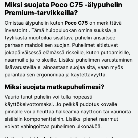
Miksi suojata Poco C75 -älypuhelin
Premium-tarvikkeilla?
Omistaa älypuhelin kuten
Poco C75
on merkittävä
investointi. Tämä huippuluokan ominaisuuksia ja
tyylikästä muotoilua sisältävä puhelin ansaitsee
parhaan mahdollisen suojan. Puhelimet altistuvat
jokapäiväisessä elämässä riskeille, kuten putoamisille,
naarmuille ja roiskeille. Lisäksi puhelimen varustaminen
lisävarusteilla ei ainoastaan suojaa sitä, vaan myös
parantaa sen ergonomiaa ja käytettävyyttä.
Miksi suojata matkapuhelimesi?
Vaurioitunut puhelin voi tulla nopeasti
käyttökelvottomaksi. Jo pelkkä pudotus kovalle
pinnalle voi aiheuttaa halkeamia näyttöön tai vaurioita
sisäisiin komponentteihin. Lisäksi pienet naarmut
voivat vahingoittaa puhelimen ulkonäköä.