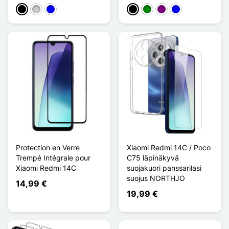
Musta
Argenté
Sininen
Musta
Vihreä
Violet
Sininen
Protection en Verre
Xiaomi Redmi 14C / Poco
Trempé Intégrale pour
C75 läpinäkyvä
Xiaomi Redmi 14C
suojakuori panssarilasi
suojus NORTHJO
14,99 €
19,99 €