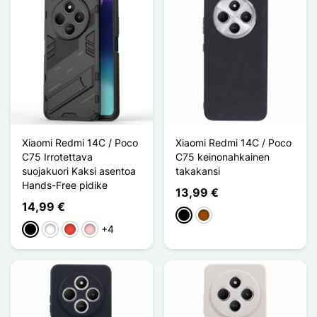
Xiaomi Redmi 14C / Poco
Xiaomi Redmi 14C / Poco
C75 Irrotettava
C75 keinonahkainen
suojakuori Kaksi asentoa
takakansi
Hands-Free pidike
13,99 €
14,99 €
Musta
Ruskea
+4
Musta
Valkoinen
Punainen
Pinkki