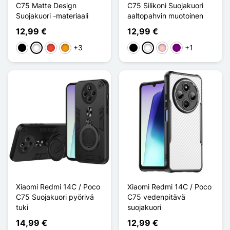
C75 Matte Design
C75 Silikoni Suojakuori
Suojakuori -materiaali
aaltopahvin muotoinen
12,99 €
12,99 €
+3
+1
Musta
Valkoinen
Punainen
Oranssi
Musta
Valkoinen
Pinkki
Violet
Xiaomi Redmi 14C / Poco
Xiaomi Redmi 14C / Poco
C75 Suojakuori pyörivä
C75 vedenpitävä
tuki
suojakuori
14,99 €
12,99 €