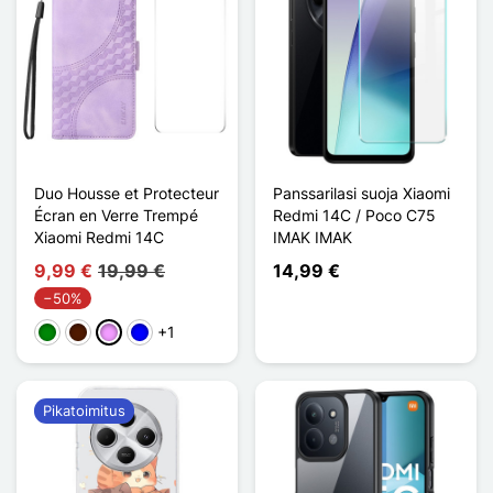
Duo Housse et Protecteur
Panssarilasi suoja Xiaomi
Écran en Verre Trempé
Redmi 14C / Poco C75
Xiaomi Redmi 14C
IMAK IMAK
9,99 €
19,99 €
14,99 €
−50%
+1
Vihreä
Marron Foncé
Violet Clair
Sininen
Pikatoimitus