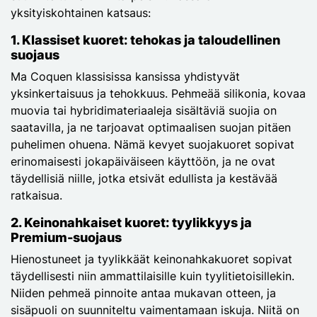
yksityiskohtainen katsaus:
1. Klassiset kuoret: tehokas ja taloudellinen
suojaus
Ma Coquen klassisissa kansissa yhdistyvät
yksinkertaisuus ja tehokkuus. Pehmeää silikonia, kovaa
muovia tai hybridimateriaaleja sisältäviä suojia on
saatavilla, ja ne tarjoavat optimaalisen suojan pitäen
puhelimen ohuena. Nämä kevyet suojakuoret sopivat
erinomaisesti jokapäiväiseen käyttöön, ja ne ovat
täydellisiä niille, jotka etsivät edullista ja kestävää
ratkaisua.
2. Keinonahkaiset kuoret: tyylikkyys ja
Premium-suojaus
Hienostuneet ja tyylikkäät keinonahkakuoret sopivat
täydellisesti niin ammattilaisille kuin tyylitietoisillekin.
Niiden pehmeä pinnoite antaa mukavan otteen, ja
sisäpuoli on suunniteltu vaimentamaan iskuja. Niitä on