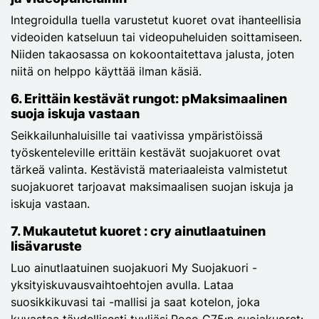
Integroidulla tuella varustetut kuoret ovat ihanteellisia
videoiden katseluun tai videopuheluiden soittamiseen.
Niiden takaosassa on kokoontaitettava jalusta, joten
niitä on helppo käyttää ilman käsiä.
6.
Erittäin kestävät rungot: p
Maksimaalinen
suoja iskuja vastaan
Seikkailunhaluisille tai vaativissa ympäristöissä
työskenteleville erittäin kestävät suojakuoret ovat
tärkeä valinta. Kestävistä materiaaleista valmistetut
suojakuoret tarjoavat maksimaalisen suojan iskuja ja
iskuja vastaan.
7.
Mukautetut kuoret : c
ry ainutlaatuinen
lisävaruste
Luo ainutlaatuinen suojakuori My Suojakuori -
yksityiskuvausvaihtoehtojen avulla. Lataa
suosikkikuvasi tai -mallisi ja saat kotelon, joka
kuvastaa täydellisesti tyyliäsi.Poco C75:n suojakuoret: