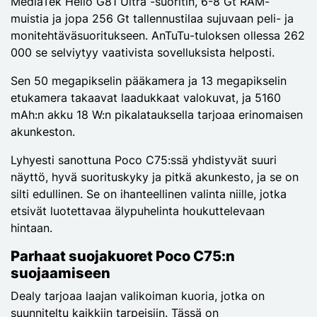
MediaTek Helio G81 Ultra -suoritin, 6-8 Gt RAM-
muistia ja jopa 256 Gt tallennustilaa sujuvaan peli- ja
monitehtäväsuoritukseen. AnTuTu-tuloksen ollessa 262
000 se selviytyy vaativista sovelluksista helposti.
Sen 50 megapikselin pääkamera ja 13 megapikselin
etukamera takaavat laadukkaat valokuvat, ja 5160
mAh:n akku 18 W:n pikalatauksella tarjoaa erinomaisen
akunkeston.
Lyhyesti sanottuna Poco C75:ssä yhdistyvät suuri
näyttö, hyvä suorituskyky ja pitkä akunkesto, ja se on
silti edullinen. Se on ihanteellinen valinta niille, jotka
etsivät luotettavaa älypuhelinta houkuttelevaan
hintaan.
Parhaat suojakuoret Poco C75:n
suojaamiseen
Dealy tarjoaa laajan valikoiman kuoria, jotka on
suunniteltu kaikkiin tarpeisiin. Tässä on