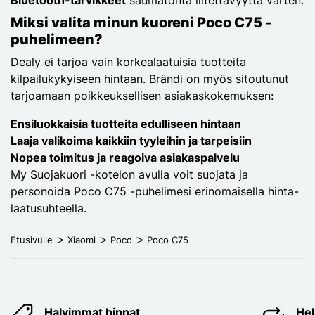
Miksi valita minun kuoreni Poco C75 -
puhelimeen?
Dealy ei tarjoa vain korkealaatuisia tuotteita
kilpailukykyiseen hintaan. Brändi on myös sitoutunut
tarjoamaan poikkeuksellisen asiakaskokemuksen:
Ensiluokkaisia tuotteita edulliseen hintaan
Laaja valikoima kaikkiin tyyleihin ja tarpeisiin
Nopea toimitus ja reagoiva asiakaspalvelu
My Suojakuori -kotelon avulla voit suojata ja
personoida Poco C75 -puhelimesi erinomaisella hinta-
laatusuhteella.
Etusivulle
Xiaomi
Poco
Poco C75
Halvimmat hinnat
Hel