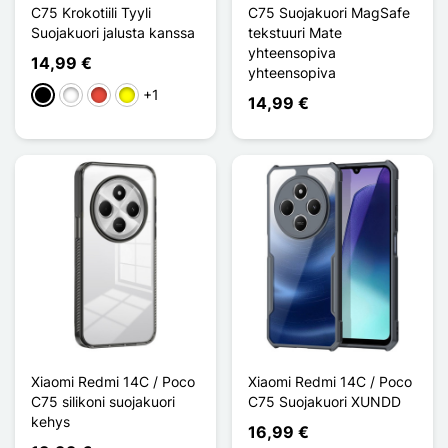
C75 Krokotiili Tyyli
C75 Suojakuori MagSafe
Suojakuori jalusta kanssa
tekstuuri Mate
yhteensopiva
14,99 €
yhteensopiva
+1
Musta
Valkoinen
Punainen
Keltainen
14,99 €
Xiaomi Redmi 14C / Poco
Xiaomi Redmi 14C / Poco
C75 silikoni suojakuori
C75 Suojakuori XUNDD
kehys
16,99 €