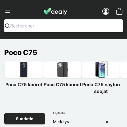
Dealy - Kotelot ja tarvikkeet älypuhelimi
Menu
Rechercher
Poco C75
Poco C75 kuoret
Poco C75 kannet
Poco C75 näytön
suojat
Lajittelu
Suodatin