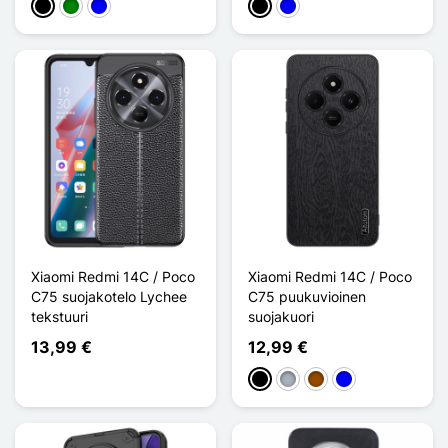
Musta
Vihreä
Sininen
Musta
Sininen
Xiaomi Redmi 14C / Poco
Xiaomi Redmi 14C / Poco
C75 suojakotelo Lychee
C75 puukuvioinen
tekstuuri
suojakuori
13,99 €
12,99 €
Musta
Harmaa
Ruskea
Sininen