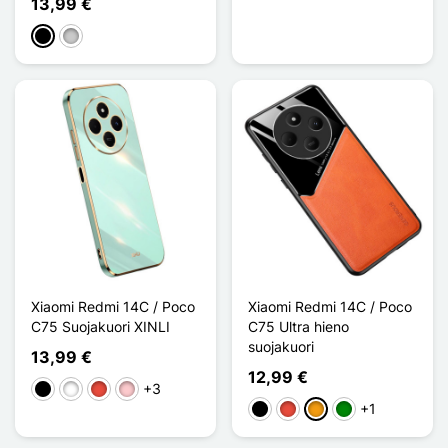
13,99 €
Musta
Transparent
Xiaomi Redmi 14C / Poco
Xiaomi Redmi 14C / Poco
C75 Suojakuori XINLI
C75 Ultra hieno
suojakuori
13,99 €
12,99 €
+3
Musta
Valkoinen
Punainen
Pinkki
+1
Musta
Punainen
Oranssi
Vihreä