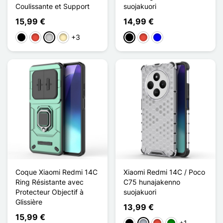
Coulissante et Support
suojakuori
15,99 €
14,99 €
+3
Musta
Punainen
Argenté
Doré
Musta
Punainen
Sininen
Coque Xiaomi Redmi 14C
Xiaomi Redmi 14C / Poco
Ring Résistante avec
C75 hunajakenno
Protecteur Objectif à
suojakuori
Glissière
13,99 €
15,99 €
+1