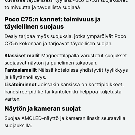
toimivuutta ja täydellistä suojaaà
Poco C75:n kannet: toimivuus ja
täydellinen suojaus
Dealy tarjoaa myös suojuksia, jotka ympäröivät Poco
C75:n kokonaan ja tarjoavat täydellisen suojan.
Klassiset mallit
Magneettiläpällä varustetut suojukset
suojaavat näytön ja puhelimen takaosan.
Fantasiamallit
Näissä koteloissa yhdistyvät tyylikkyys
ja käytännöllisyys.
Lisätoiminnot
Joissakin kansissa on korttipidikkeet,
handsfree-pidike tai kantolenkki helppoa kuljetusta
varten.
Näytön ja kameran suojat
Suojaa AMOLED-näyttö ja kameran linssit seuraavilla
suojauksilla: