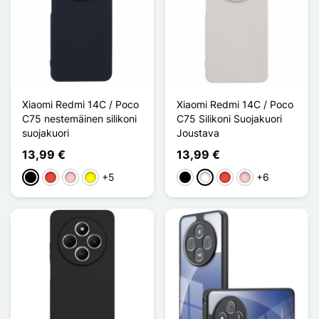
Xiaomi Redmi 14C / Poco
Xiaomi Redmi 14C / Poco
C75 nestemäinen silikoni
C75 Silikoni Suojakuori
suojakuori
Joustava
13,99 €
13,99 €
+5
+6
Musta
Punainen
Pinkki
Keltainen
Musta
Valkoinen
Punainen
Pinkki