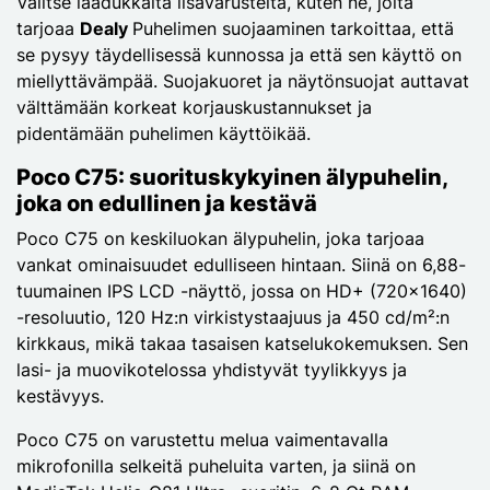
Valitse laadukkaita lisävarusteita, kuten ne, joita
tarjoaa
Dealy
Puhelimen suojaaminen tarkoittaa, että
se pysyy täydellisessä kunnossa ja että sen käyttö on
miellyttävämpää. Suojakuoret ja näytönsuojat auttavat
välttämään korkeat korjauskustannukset ja
pidentämään puhelimen käyttöikää.
Poco C75: suorituskykyinen älypuhelin,
joka on edullinen ja kestävä
Poco C75 on keskiluokan älypuhelin, joka tarjoaa
vankat ominaisuudet edulliseen hintaan. Siinä on 6,88-
tuumainen IPS LCD -näyttö, jossa on HD+ (720x1640)
-resoluutio, 120 Hz:n virkistystaajuus ja 450 cd/m²:n
kirkkaus, mikä takaa tasaisen katselukokemuksen. Sen
lasi- ja muovikotelossa yhdistyvät tyylikkyys ja
kestävyys.
Poco C75 on varustettu melua vaimentavalla
mikrofonilla selkeitä puheluita varten, ja siinä on