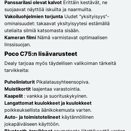
Panssarilasi olevat kalvot
Erittäin kestävät, ne
suojaavat näyttöä iskuilta ja naarmuilta.
Vakoiluohjelmien torjunta
Uudet "yksityisyys"-
ominaisuudet: takaavat yksityisyytesi estämällä
uteliaita silmiä katsomasta sisään.
Kameran filmi
Nämä varmistavat optimaalisen
linssisuojan.
Poco C75:n lisävarusteet
Dealy tarjoaa myös täydellisen valikoiman tärkeitä
tarvikkeita:
Puhelinlaturit
Pikalatausyhteensopiva.
Muistikortit
laajentaa varastointia.
Kaapelit
: vankka ja suorituskykyinen.
Langattomat kuulokkeet ja kuulokkeet
poikkeuksellista äänikokemusta varten.
Auto- ja toimistotelineet
käytännöllinen
jokapäiväiseen käyttöön.
Bluetooth-tarvikkeet
saumatonta liitettävyyttä varten.