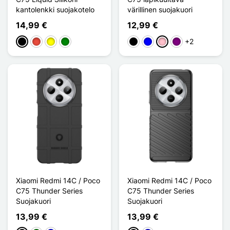
kantolenkki suojakotelo
värillinen suojakuori
14,99 €
12,99 €
+2
Musta
Punainen
Keltainen
Vihreä
Noir Transparent
Bleu Transparent
Rose Transparent
Violet Transparen
Xiaomi Redmi 14C / Poco
Xiaomi Redmi 14C / Poco
C75 Thunder Series
C75 Thunder Series
Suojakuori
Suojakuori
13,99 €
13,99 €