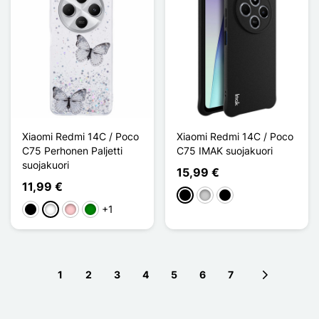
Xiaomi Redmi 14C / Poco
Xiaomi Redmi 14C / Poco
C75 Perhonen Paljetti
C75 IMAK suojakuori
suojakuori
15,99 €
11,99 €
Musta
Transparent
Noir Transparent
+1
Musta
Valkoinen
Pinkki
Vihreä
1
2
3
4
5
6
7
Next page