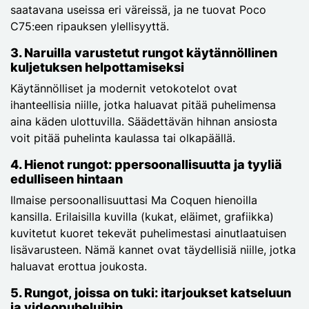
saatavana useissa eri väreissä, ja ne tuovat Poco
C75:een ripauksen ylellisyyttä.
3.
Naruilla varustetut rungot
käytännöllinen
kuljetuksen helpottamiseksi
Käytännölliset ja modernit vetokotelot ovat
ihanteellisia niille, jotka haluavat pitää puhelimensa
aina käden ulottuvilla. Säädettävän hihnan ansiosta
voit pitää puhelinta kaulassa tai olkapäällä.
4.
Hienot rungot: p
persoonallisuutta ja tyyliä
edulliseen hintaan
Ilmaise persoonallisuuttasi Ma Coquen hienoilla
kansilla. Erilaisilla kuvilla (kukat, eläimet, grafiikka)
kuvitetut kuoret tekevät puhelimestasi ainutlaatuisen
lisävarusteen. Nämä kannet ovat täydellisiä niille, jotka
haluavat erottua joukosta.
5.
Rungot, joissa on tuki: i
tarjoukset katseluun
ja videopuheluihin