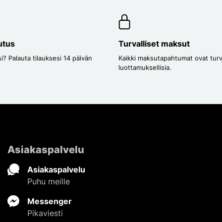
utus
Turvalliset maksut
i? Palauta tilauksesi 14 päivän
Kaikki maksutapahtumat ovat turval
luottamuksellisia.
Asiakaspalvelu
Asiakaspalvelu
Puhu meille
Messenger
Pikaviesti