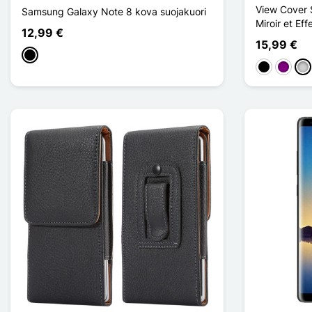
View Cover
Samsung Galaxy Note 8 kova suojakuori
Miroir et Eff
12,99 €
15,99 €
Musta
Musta
Violet
Ar