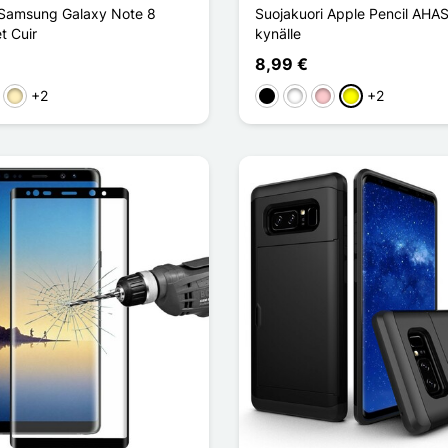
 Samsung Galaxy Note 8
Suojakuori Apple Pencil AHA
et Cuir
kynälle
8,99 €
+2
+2
genté
Doré
Musta
Valkoinen
Pinkki
Keltainen