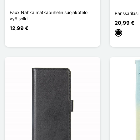
Faux Nahka matkapuhelin suojakotelo
Panssarilas
vyö solki
20,99 €
12,99 €
Musta