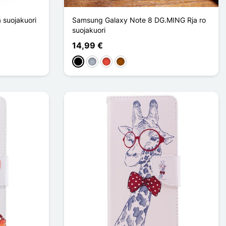
 suojakuori
Samsung Galaxy Note 8 DG.MING Rja ro
suojakuori
14,99 €
Musta
Harmaa
Punainen
Ruskea