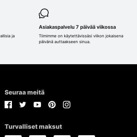
Asiakaspalvelu 7 päivää viikossa
lisia ja
Tiimimme on käytettävissäsi viikon jokaisena
päivänä auttaakseen sinua.
Seuraa meitä
Facebook
Twitter
Youtube
Pinterest
Instagram
Turvalliset maksut