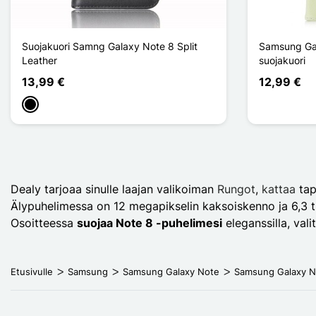
Suojakuori Samng Galaxy Note 8 Split
Samsung Ga
Leather
suojakuori
13,99 €
12,99 €
Musta
Dealy tarjoaa sinulle laajan valikoiman
Rungot
,
kattaa
tap
Älypuhelimessa on 12 megapikselin kaksoiskenno ja 6,3 
Osoitteessa
suojaa Note 8 -puhelimesi
eleganssilla, val
Etusivulle
Samsung
Samsung Galaxy Note
Samsung Galaxy N