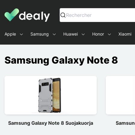
Dealy - Kotelot ja tarvikkeet älypuhelimille ja tableteille
Rechercher
Apple
Samsung
Huawei
Honor
Xiaomi
Samsung Galaxy Note 8
Samsung Galaxy Note 8 Suojakuorja
Samsung