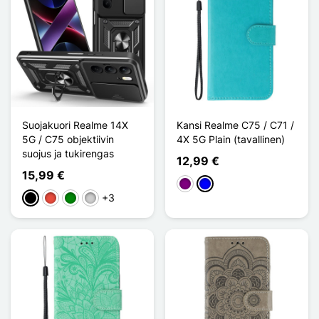
Suojakuori Realme 14X
Kansi Realme C75 / C71 /
5G / C75 objektiivin
4X 5G Plain (tavallinen)
suojus ja tukirengas
12,99 €
15,99 €
Violet
Sininen
+3
Musta
Punainen
Vihreä
Argenté