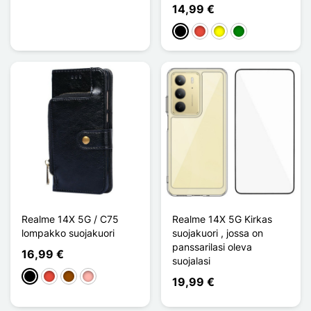
14,99 €
Musta
Punainen
Keltainen
Vihreä
Realme 14X 5G / C75
Realme 14X 5G Kirkas
lompakko suojakuori
suojakuori , jossa on
panssarilasi oleva
16,99 €
suojalasi
Musta
Punainen
Ruskea
Or Rose
19,99 €