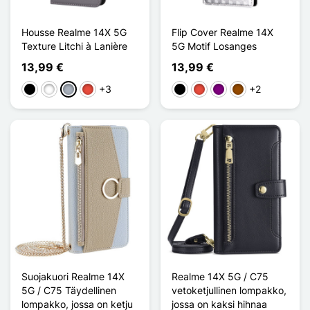
Housse Realme 14X 5G
Flip Cover Realme 14X
Texture Litchi à Lanière
5G Motif Losanges
13,99 €
13,99 €
+3
+2
Musta
Valkoinen
Harmaa
Punainen
Musta
Punainen
Violet
Ruskea
Suojakuori Realme 14X
Realme 14X 5G / C75
5G / C75 Täydellinen
vetoketjullinen lompakko,
lompakko, jossa on ketju
jossa on kaksi hihnaa