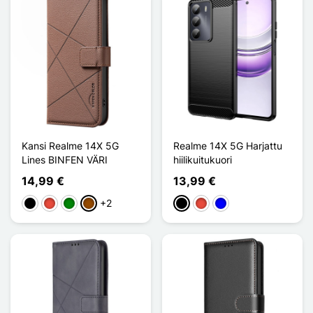
Kansi Realme 14X 5G
Realme 14X 5G Harjattu
Lines BINFEN VÄRI
hiilikuitukuori
14,99 €
13,99 €
+2
Musta
Punainen
Vihreä
Ruskea
Musta
Punainen
Sininen