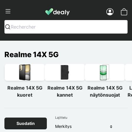
Dealy - Kotelot ja tarvikkeet älypuhelimi
Menu
Rechercher
Realme 14X 5G
Realme 14X 5G
Realme 14X 5G
Realme 14X 5G
L
kuoret
kannet
näytönsuojat
R
Lajittelu
Suodatin