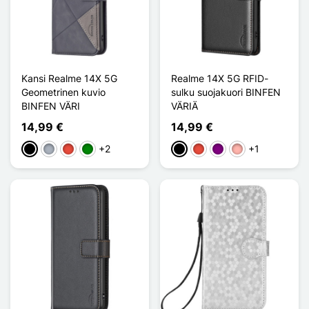
Kansi Realme 14X 5G
Realme 14X 5G RFID-
Geometrinen kuvio
sulku suojakuori BINFEN
BINFEN VÄRI
VÄRIÄ
14,99 €
14,99 €
+2
+1
Musta
Harmaa
Punainen
Vihreä
Musta
Punainen
Violet
Or Rose