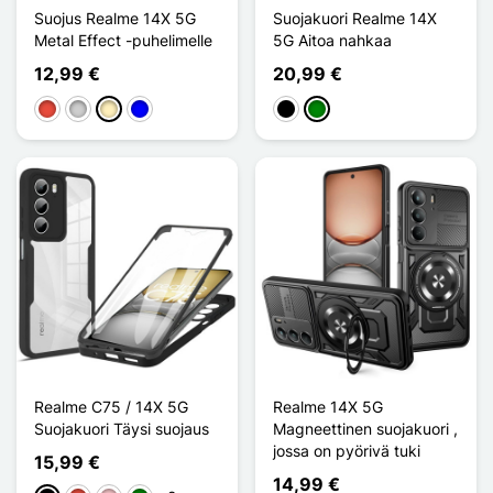
Suojus Realme 14X 5G
Suojakuori Realme 14X
Metal Effect -puhelimelle
5G Aitoa nahkaa
12,99 €
20,99 €
Punainen
Argenté
Doré
Sininen
Musta
Vihreä
Realme C75 / 14X 5G
Realme 14X 5G
Suojakuori Täysi suojaus
Magneettinen suojakuori ,
jossa on pyörivä tuki
15,99 €
14,99 €