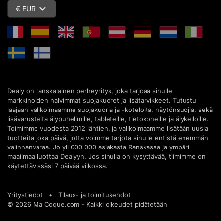
€ EUR
Dealy on ranskalainen perheyritys, joka tarjoaa sinulle
markkinoiden halvimmat suojakuoret ja lisätarvikkeet. Tutustu
laajaan valikoimaamme suojakuoria ja -koteloita, näytönsuojia, sekä
lisävarusteita älypuhelimille, tableteille, tietokoneille ja älykelloille.
Toimimme vuodesta 2012 lähtien, ja valikoimaamme lisätään uusia
tuotteita joka päivä, jotta voimme tarjota sinulle entistä enemmän
valinnanvaraa. Jo yli 600 000 asiakasta Ranskassa ja ympäri
maailmaa luottaa Dealyyn. Jos sinulla on kysyttävää, tiimimme on
käytettävissäsi 7 päivää viikossa.
Yritystiedot
•
Tilaus- ja toimitusehdot
© 2026 Ma Coque.com - Kaikki oikeudet pidätetään