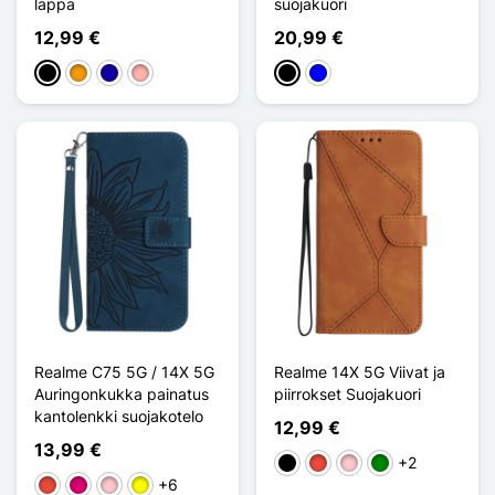
läppä
suojakuori
12,99 €
20,99 €
Musta
Oranssi
Bleu Foncé
Or Rose
Musta
Sininen
Realme C75 5G / 14X 5G
Realme 14X 5G Viivat ja
Auringonkukka painatus
piirrokset Suojakuori
kantolenkki suojakotelo
12,99 €
13,99 €
+2
Musta
Punainen
Pinkki
Vihreä
+6
Punainen
Magenta
Pinkki
Keltainen