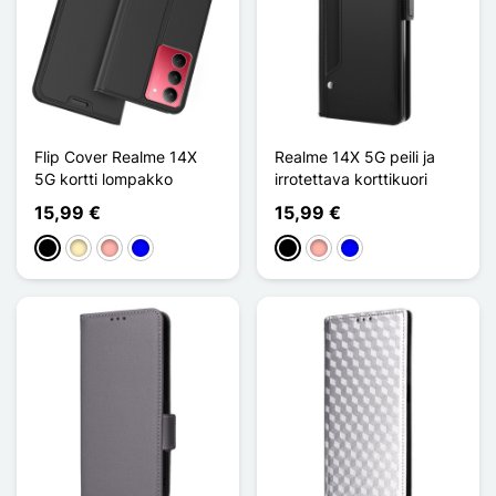
Flip Cover Realme 14X
Realme 14X 5G peili ja
5G kortti lompakko
irrotettava korttikuori
15,99 €
15,99 €
Musta
Doré
Or Rose
Sininen
Musta
Or Rose
Sininen