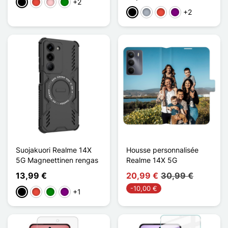
+2
Musta
Punainen
Pinkki
Vihreä
+2
Musta
Harmaa
Punainen
Violet
Suojakuori Realme 14X
Housse personnalisée
5G Magneettinen rengas
Realme 14X 5G
13,99 €
20,99 €
30,99 €
-10,00 €
+1
Musta
Punainen
Vihreä
Violet