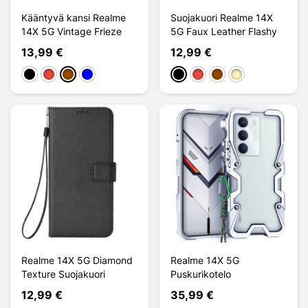
Kääntyvä kansi Realme
Suojakuori Realme 14X
14X 5G Vintage Frieze
5G Faux Leather Flashy
13,99 €
12,99 €
Musta
Punainen
Ruskea
Sininen
Musta
Punainen
Ruskea
Doré
Realme 14X 5G Diamond
Realme 14X 5G
Texture Suojakuori
Puskurikotelo
12,99 €
35,99 €