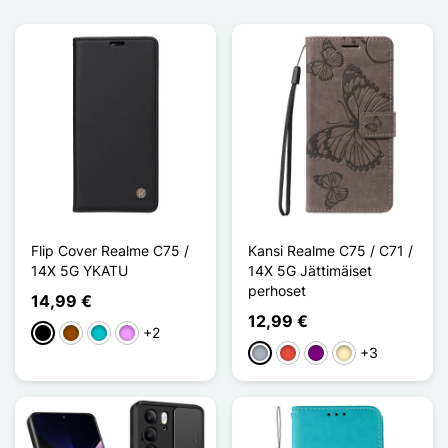
Flip Cover Realme C75 /
Kansi Realme C75 / C71 /
14X 5G YKATU
14X 5G Jättimäiset
perhoset
14,99 €
12,99 €
+2
Musta
Ruskea
Turquoise
Violet Clair
+3
Harmaa
Punainen
Violet
Marron Clair