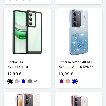
Realme 14X 5G
Kansi Realme 14X 5G
Hybridikotelo
Kukat ja Strass KADEM
12,99 €
13,99 €
+1
Musta
Transparent
Sininen
Gris Transparent
Violet
Or Rose
Sininen