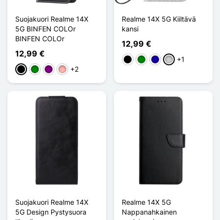
Suojakuori Realme 14X
Realme 14X 5G Kiiltävä
5G BINFEN COLOr
kansi
BINFEN COLOr
12,99 €
12,99 €
+1
Musta
Vihreä
Bleu Foncé
Argenté
+2
Musta
Vihreä
Violet
Or Rose
Suojakuori Realme 14X
Realme 14X 5G
5G Design Pystysuora
Nappanahkainen