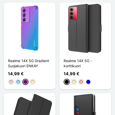
Realme 14X 5G Gradient
Realme 14X 5G -
Suojakuori ENKAY
korttikuori
14,99 €
14,99 €
Pinkki
Bleu Clair
Violet
Doré
Musta
Doré
Or Rose
Sininen