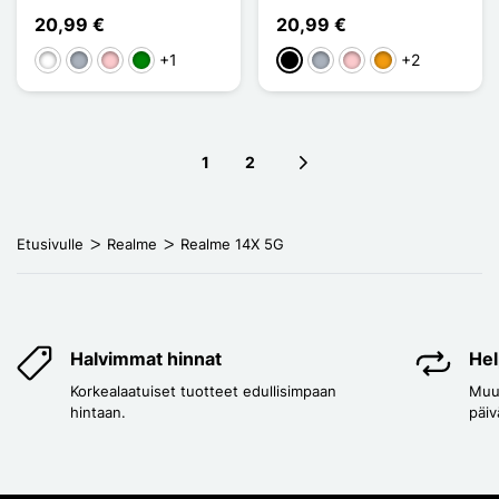
20,99 €
20,99 €
+1
+2
Valkoinen
Harmaa
Pinkki
Vihreä
Musta
Harmaa
Pinkki
Oranssi
1
2
Next page
Etusivulle
Realme
Realme 14X 5G
Halvimmat hinnat
Hel
Korkealaatuiset tuotteet edullisimpaan
Muut
hintaan.
päiv