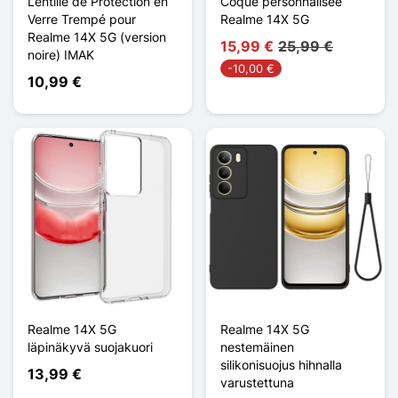
Lentille de Protection en
Coque personnalisée
Verre Trempé pour
Realme 14X 5G
Realme 14X 5G (version
15,99 €
25,99 €
noire) IMAK
-10,00 €
10,99 €
Realme 14X 5G
Realme 14X 5G
läpinäkyvä suojakuori
nestemäinen
silikonisuojus hihnalla
13,99 €
varustettuna