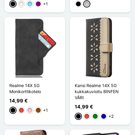
+1
Musta
Valkoinen
Bleu Clair
Violet
Musta
Argenté
Realme 14X 5G
Kansi Realme 14X 5G
Monikorttikotelo
kukkakuvioitu BINFEN
VÄRI
14,99 €
14,99 €
+1
Musta
Punainen
Pinkki
Ruskea
+2
Musta
Punainen
Vihreä
Bleu Foncé