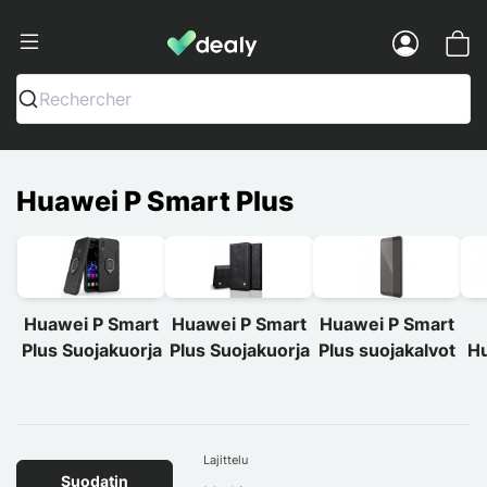
Dealy - Kotelot ja tarvikkeet älypuhelimi
Menu
Rechercher
Huawei P Smart Plus
Huawei P Smart
Huawei P Smart
Huawei P Smart
Plus Suojakuorja
Plus Suojakuorja
Plus suojakalvot
Hu
Lajittelu
Suodatin