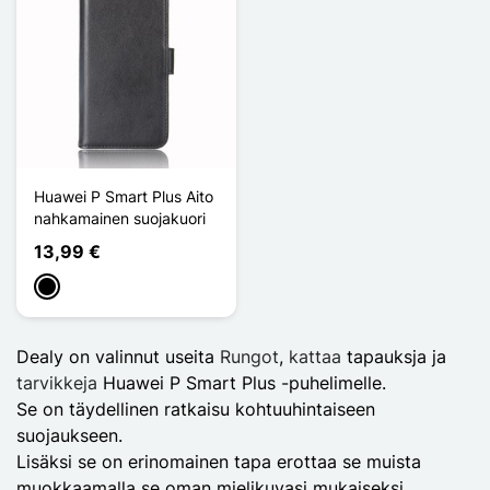
Huawei P Smart Plus Aito
nahkamainen suojakuori
13,99 €
Musta
Dealy on valinnut useita
Rungot
,
kattaa
tapauksja ja
tarvikkeja
Huawei P Smart Plus -puhelimelle.
Se on täydellinen ratkaisu kohtuuhintaiseen
suojaukseen.
Lisäksi se on erinomainen tapa erottaa se muista
muokkaamalla se oman mielikuvasi mukaiseksi.