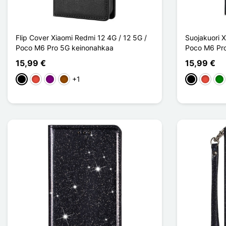
Flip Cover Xiaomi Redmi 12 4G / 12 5G /
Suojakuori X
Poco M6 Pro 5G keinonahkaa
Poco M6 P
15,99 €
15,99 €
+1
Musta
Punainen
Violet
Ruskea
Musta
Punain
Vih