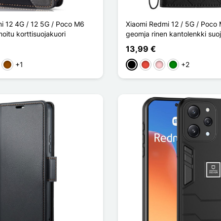
i 12 4G / 12 5G / Poco M6
Xiaomi Redmi 12 / 5G / Poco
oitu korttisuojakuori
geomja rinen kantolenkki suo
13,99 €
+1
+2
en
let
Ruskea
Musta
Punainen
Pinkki
Vihreä