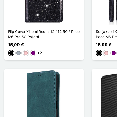
Flip Cover Xiaomi Redmi 12 / 12 5G / Poco
Suojakuori X
M6 Pro 5G Paljetti
Poco M6 Pro
15,99 €
15,99 €
+2
Musta
Harmaa
Pinkki
Violet
Musta
Pinkki
Vio