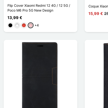
Flip Cover Xiaomi Redmi 12 4G / 12 5G /
Coque Xiaom
Poco M6 Pro 5G New Design
15,99 €
2
13,99 €
+4
Musta
Valkoinen
Punainen
Pinkki