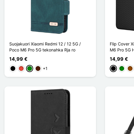
Suojakuori Xiaomi Redmi 12 / 12 5G /
Flip Cover X
Poco M6 Pro 5G tekonahka Rja ro
M6 Pro 5G Hi
14,99 €
14,99 €
+1
Musta
Punainen
Vihreä
Marron Foncé
Musta
Vihreä
Ru