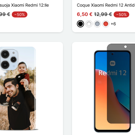
 suoja Xiaomi Redmi 12:lle
Coque Xiaomi Redmi 12 Anti
99 €
6,50 €
12,99 €
−50%
−50%
+6
Musta
Valkoinen
Harmaa
Punainen