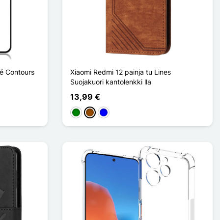
pé Contours
Xiaomi Redmi 12 painja tu Lines
Suojakuori kantolenkki lla
13,99 €
Vihreä
Ruskea
Sininen