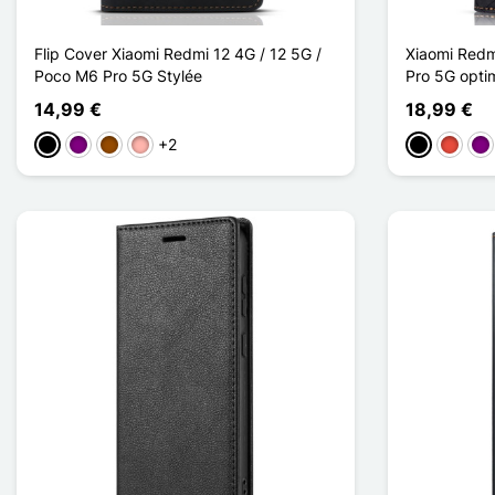
Flip Cover Xiaomi Redmi 12 4G / 12 5G /
Xiaomi Redm
Poco M6 Pro 5G Stylée
Pro 5G optim
14,99 €
18,99 €
+2
Musta
Violet
Ruskea
Or Rose
Musta
Punain
Vio