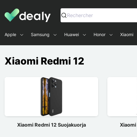
Dealy - Kotelot ja tarvikkeet älypuhelimille ja tableteille
Rechercher
Apple
Samsung
Huawei
Honor
Xiaomi
Xiaomi Redmi 12
Xiaomi Redmi 12 Suojakuorja
Xiaomi