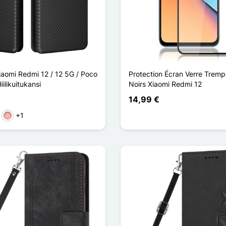
iaomi Redmi 12 / 12 5G / Poco
Protection Écran Verre Trem
ilikuitukansi
Noirs Xiaomi Redmi 12
14,99 €
+1
skea
Or Rose