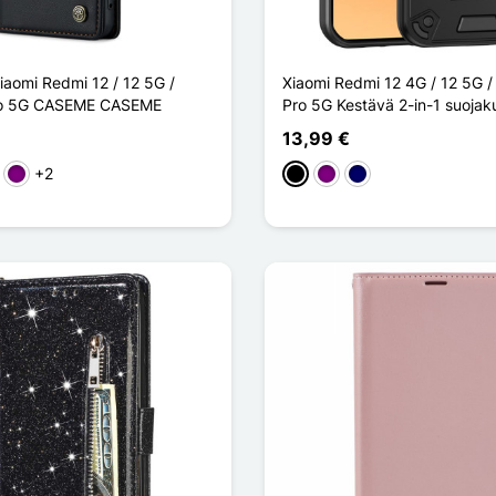
iaomi Redmi 12 / 12 5G /
Xiaomi Redmi 12 4G / 12 5G 
ro 5G CASEME CASEME
Pro 5G Kestävä 2-in-1 suojak
13,99 €
+2
en
reä
Violet
Musta
Violet
Bleu Marine