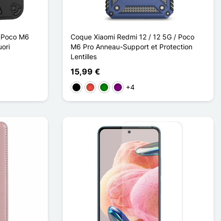
/ Poco M6
Coque Xiaomi Redmi 12 / 12 5G / Poco
uori
M6 Pro Anneau-Support et Protection
Lentilles
15,99 €
+4
Musta
Punainen
Vihreä
Violet