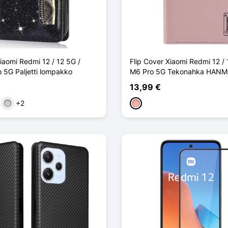
iaomi Redmi 12 / 12 5G /
Flip Cover Xiaomi Redmi 12 /
 5G Paljetti lompakko
M6 Pro 5G Tekonahka HAN
13,99 €
+2
let
Argenté
Or Rose