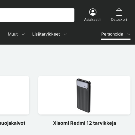
Asiakastili
Ostoskori
Muut
Lisätarvikkeet
Personoida
suojakalvot
Xiaomi Redmi 12 tarvikkeja