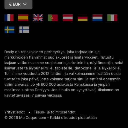
€ EUR
Dealy on ranskalainen perheyritys, joka tarjoaa sinulle
markkinoiden halvimmat suojakuoret ja lisätarvikkeet. Tutustu
laajaan valikoimaamme suojakuoria ja -koteloita, näytönsuojia, sekä
lisävarusteita älypuhelimille, tableteille, tietokoneille ja älykelloille.
Toimimme vuodesta 2012 lähtien, ja valikoimaamme lisätään uusia
tuotteita joka päivä, jotta voimme tarjota sinulle entistä enemmän
valinnanvaraa. Jo yli 600 000 asiakasta Ranskassa ja ympäri
maailmaa luottaa Dealyyn. Jos sinulla on kysyttävää, tiimimme on
käytettävissäsi 7 päivää viikossa.
Yritystiedot
•
Tilaus- ja toimitusehdot
© 2026 Ma Coque.com - Kaikki oikeudet pidätetään