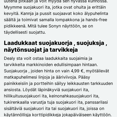
uutena pitkään ja voit myydä sen hyvässä kunnossa.
Myymme suojakuori ita, jotka ovat ohuita ja erittäin
kevyitä. Kannja ja pussit suojaavat koko älypuhelinta
säältä ja toimivat samalla lompakkona ja hands-free
pidikkeenä. Mitä tulee Sonyn näyttöön, se on
täydellisesti suojattu.
Laadukkaat suojakuorja , suojuksja ,
näytönsuojat ja tarvikkeja
Dealy sta voit ostaa laadukkaita suojaimia ja
tarvikkeita markkinoiden edullisimpaan hintaan.
Suojakuorja , joiden hinta on vain 4,99 €, myötäilevät
matkapuhelimesi linjoja ja ääriviivoja. Pääsy
painikkeisiin ja portteihin säilyy leikkausten tarkkuuden
ansiosta. Löydät läpinäkyviä suojakuori ita,
hiilikuitusuojakuori ita, keinonahkasuojakuori ita,
tukirenkaalla varustja tuja suojakuori ita, panssarilasi
sisältäviä suojakuori ita tai suojakuori ita, joissa on
käytännöllisja korttipidikkeja jokapäiväiseen käyttöön.