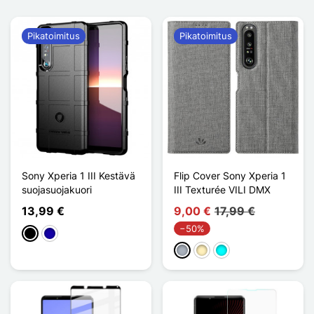
Pikatoimitus
Pikatoimitus
Sony Xperia 1 III Kestävä
Flip Cover Sony Xperia 1
suojasuojakuori
III Texturée VILI DMX
13,99 €
9,00 €
17,99 €
−50%
Musta
Bleu Foncé
Harmaa
Doré
Cyan