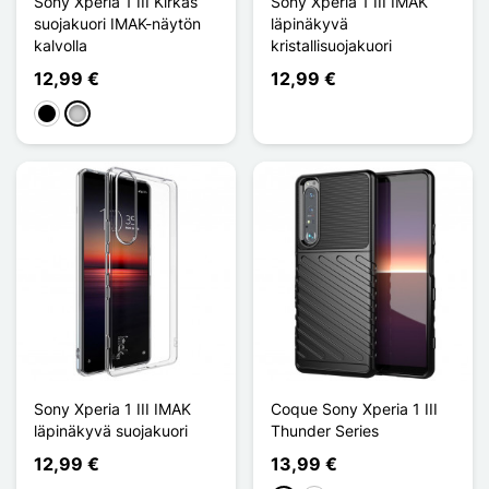
Sony Xperia 1 III Kirkas
Sony Xperia 1 III IMAK
suojakuori IMAK-näytön
läpinäkyvä
kalvolla
kristallisuojakuori
12,99 €
12,99 €
Musta
Transparent
Sony Xperia 1 III IMAK
Coque Sony Xperia 1 III
läpinäkyvä suojakuori
Thunder Series
12,99 €
13,99 €