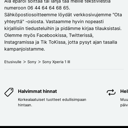
Älä epäröi soittaa tai lähja tää meille tekstiviestiä
numeroon 06 44 64 64 68 65.
Sähköpostiosoitteemme löydät verkkosivujemme "Ota
yhteyttä" -osiosta. Vastaamme hyvin nopeasti
kirjallisiin tiedusteluihin ja pidämme kirjaa tilauksistasi.
Olemme myös Facebookissa, Twitterissä,
Instagramissa ja Tik ToKissa, jotta pysyt ajan tasalla
kampanjoistamme.
Etusivulle
Sony
Sony Xperia 1 III
Halvimmat hinnat
Hel
Korkealaatuiset tuotteet edullisimpaan
Muut
hintaan.
päiv