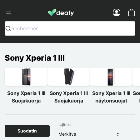
Dealy - Kotelot ja tarvikkeet älypuhelimi
Menu
Rechercher
Sony Xperia 1 III
Sony Xperia 1 III
Sony Xperia 1 III
Sony Xperia 1 III
Son
Suojakuorja
Suojakuorja
näytönsuojat
Lajittelu
Suodatin