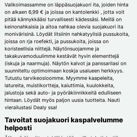
Valikoimassamme on läppäsuojakuori ita, joiden hinta
on alkaen 6,99 € ja joissa on kantolenkki , jotta voit
pitää kännykkääsi turvallisesti kädessäsi. Meillä on
keinonahkaisia ja aitoa nahkaa olevia suojakuori ita
monivärisinä. Löydät litsiinin nahkatyylisiä pussukoita,
joissa on rja roefekti, ja pussukoita, joissa on
koristeellisia niittejä. Näytönsuojamme ja
takakuvamoduulimme kestävät hyvin elementtejä
(iskuja ja naarmuja). Näytön kalvot ja panssarilasi on
suunniteltu optimoimaan koskja usalueen herkkyys.
Tutustu tarvikeosioomme. Myymme kaapeleita,
latureita, muistikortteja, kaiuttimia, kuulokkeita,
jalustoja sekä auto- ja pyöräkiinnikkeitä edulliseen
hintaan. Löydät myös paljon uusia tuotteita. Nauti
vierailustasi Dealy ssa!
Tavoitat suojakuori kaspalvelumme
helposti