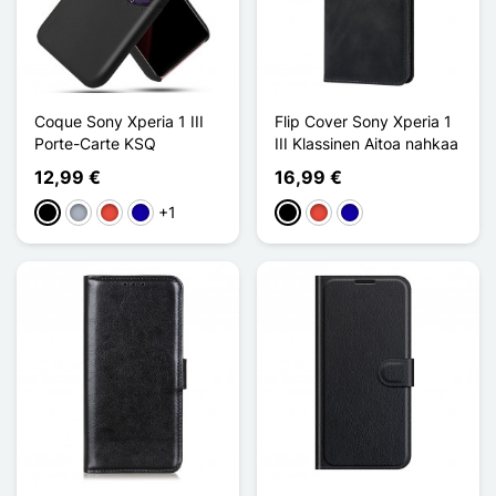
Coque Sony Xperia 1 III
Flip Cover Sony Xperia 1
Porte-Carte KSQ
III Klassinen Aitoa nahkaa
12,99 €
16,99 €
+1
Musta
Harmaa
Punainen
Bleu Foncé
Musta
Punainen
Bleu Foncé