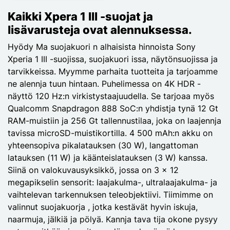
Kaikki Xpera 1 III -suojat ja
lisävarusteja ovat alennuksessa.
Hyödy Ma suojakuori n alhaisista hinnoista Sony
Xperia 1 III -suojissa, suojakuori issa, näytönsuojissa ja
tarvikkeissa. Myymme parhaita tuotteita ja tarjoamme
ne alennja tuun hintaan. Puhelimessa on 4K HDR -
näyttö 120 Hz:n virkistystaajuudella. Se tarjoaa myös
Qualcomm Snapdragon 888 SoC:n yhdistja tynä 12 Gt
RAM-muistiin ja 256 Gt tallennustilaa, joka on laajennja
tavissa microSD-muistikortilla. 4 500 mAh:n akku on
yhteensopiva pikalatauksen (30 W), langattoman
latauksen (11 W) ja käänteislatauksen (3 W) kanssa.
Siinä on valokuvausyksikkö, jossa on 3 x 12
megapikselin sensorit: laajakulma-, ultralaajakulma- ja
vaihtelevan tarkennuksen teleobjektiivi. Tiimimme on
valinnut suojakuorja , jotka kestävät hyvin iskuja,
naarmuja, jälkiä ja pölyä. Kannja tava tija okone pysyy