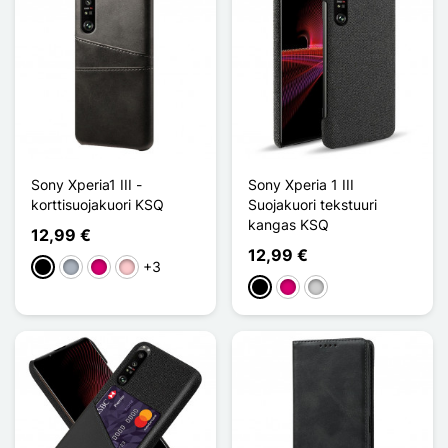
Sony Xperia1 III -
Sony Xperia 1 III
korttisuojakuori KSQ
Suojakuori tekstuuri
kangas KSQ
12,99 €
12,99 €
+3
Musta
Harmaa
Magenta
Pinkki
Musta
Magenta
Argenté