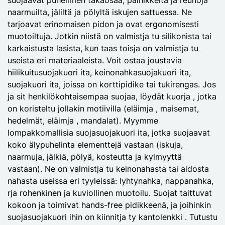
naarmuilta, jäliltä ja pölyltä iskujen sattuessa. Ne
tarjoavat erinomaisen pidon ja ovat ergonomisesti
muotoiltuja. Jotkin niistä on valmistja tu silikonista tai
karkaistusta lasista, kun taas toisja on valmistja tu
useista eri materiaaleista. Voit ostaa joustavia
hiilikuitusuojakuori ita, keinonahkasuojakuori ita,
suojakuori ita, joissa on korttipidike tai tukirengas. Jos
ja sit henkilökohtaisempaa suojaa, löydät kuorja , jotka
on koristeltu jollakin motiivilla (eläimja , maisemat,
hedelmät, eläimja , mandalat). Myymme
lompakkomallisia suojasuojakuori ita, jotka suojaavat
koko älypuhelinta elementtejä vastaan (iskuja,
naarmuja, jälkiä, pölyä, kosteutta ja kylmyyttä
vastaan). Ne on valmistja tu keinonahasta tai aidosta
nahasta useissa eri tyyleissä: lyhtynahka, nappanahka,
rja rohenkinen ja kuviollinen muotoilu. Suojat taittuvat
kokoon ja toimivat hands-free pidikkeenä, ja joihinkin
suojasuojakuori ihin on kiinnitja ty kantolenkki . Tutustu