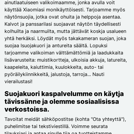
ainutlaatuiseen valikoimaamme, jonka avulla voit
käyttää Xiaomiasi monikäyttöisesti. Tarjoamme myös
näytönsuojia, jotka ovat ohuita ja helppoja asentaa.
Kalvot ja panssarilasi suojaavat näytön täydellisesti
kolhuilta ja naarmuilta, mutta jättävät koskja usalueen
yhtä herkäksi. Löydät myös takakameran suojan, joka
suojaa lsuojakuori ja antureita säältä. Lopuksi
tarjoamme valikoiman välttämättömiä ja laadukkaita
lisävarusteita: muistikortteja, ulkoisia akkuja, latureita,
kaapeleita, kaiuttimia, kuulokkeita, auto- tai
pyöräilykiinnikkeitä, jalustoja, tarroja... Nauti
vierailustasi!
Suojakuori kaspalvelumme on käytja
tävissänne ja olemme sosiaalisissa
verkostoissa.
Tavoitat meidät sähköpostitse (kohta "Ota yhteyttä"),
puhelimitse tai tekstiviestillä. Voimme seurata
tilauksiasi ja antaa sinulle tija oa tuotteistamme.