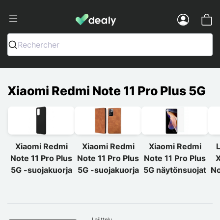
Dealy - Kotelot ja tarvikkeet älypuhelimi
Menu
Rechercher
Xiaomi Redmi Note 11 Pro Plus 5G
Xiaomi Redmi
Xiaomi Redmi
Xiaomi Redmi
L
Note 11 Pro Plus
Note 11 Pro Plus
Note 11 Pro Plus
X
5G -suojakuorja
5G -suojakuorja
5G näytönsuojat
No
Lajittelu