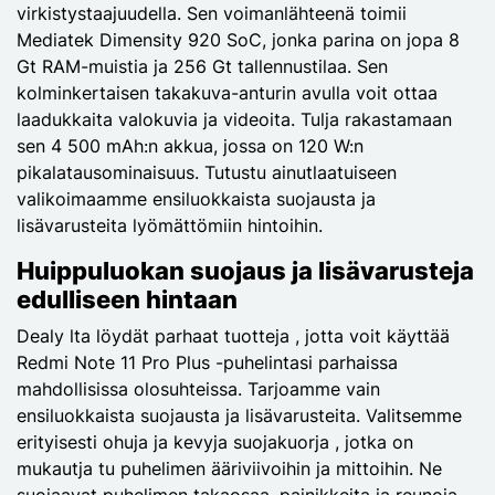
virkistystaajuudella. Sen voimanlähteenä toimii
Mediatek Dimensity 920 SoC, jonka parina on jopa 8
Gt RAM-muistia ja 256 Gt tallennustilaa. Sen
kolminkertaisen takakuva-anturin avulla voit ottaa
laadukkaita valokuvia ja videoita. Tulja rakastamaan
sen 4 500 mAh:n akkua, jossa on 120 W:n
pikalatausominaisuus. Tutustu ainutlaatuiseen
valikoimaamme ensiluokkaista suojausta ja
lisävarusteita lyömättömiin hintoihin.
Huippuluokan suojaus ja lisävarusteja
edulliseen hintaan
Dealy lta löydät parhaat tuotteja , jotta voit käyttää
Redmi Note 11 Pro Plus -puhelintasi parhaissa
mahdollisissa olosuhteissa. Tarjoamme vain
ensiluokkaista suojausta ja lisävarusteita. Valitsemme
erityisesti ohuja ja kevyja suojakuorja , jotka on
mukautja tu puhelimen ääriviivoihin ja mittoihin. Ne
suojaavat puhelimen takaosaa, painikkeita ja reunoja