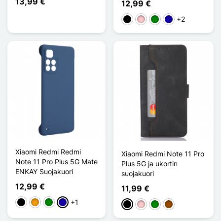
13,99 €
12,99 €
+2
Musta
Pinkki
Vihreä
Bleu Foncé
Xiaomi Redmi Redmi
Xiaomi Redmi Note 11 Pro
Note 11 Pro Plus 5G Mate
Plus 5G ja ukortin
ENKAY Suojakuori
suojakuori
12,99 €
11,99 €
+1
Musta
Oranssi
Vihreä
Bleu Foncé
Musta
Pinkki
Vihreä
Ruskea