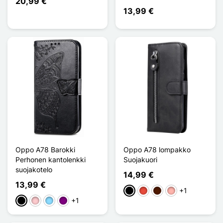
20,99 €
13,99 €
Oppo A78 Barokki
Oppo A78 lompakko
Perhonen kantolenkki
Suojakuori
suojakotelo
14,99 €
13,99 €
+1
Musta
Punainen
Marron Foncé
Or Rose
+1
Musta
Pinkki
Bleu Clair
Violet