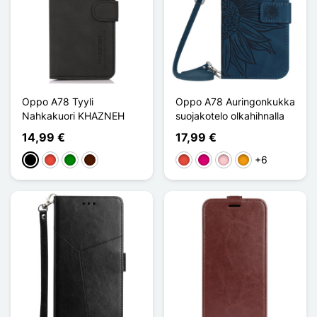
Oppo A78 Tyyli
Oppo A78 Auringonkukka
Nahkakuori KHAZNEH
suojakotelo olkahihnalla
14,99 €
17,99 €
+6
Musta
Punainen
Vihreä
Marron Foncé
Punainen
Magenta
Pinkki
Oranssi