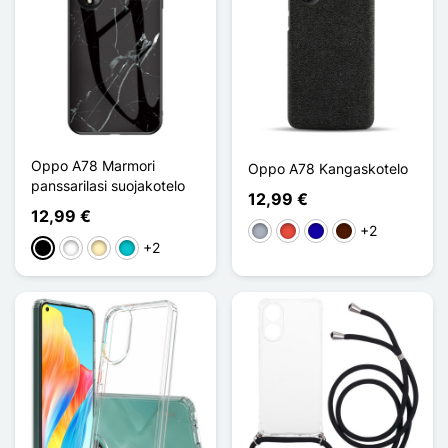
Oppo A78 Marmori
Oppo A78 Kangaskotelo
panssarilasi suojakotelo
12,99 €
12,99 €
+2
Harmaa
Punainen
Bleu Foncé
Marron Foncé
+2
Musta
Valkoinen
Doré
Turquoise