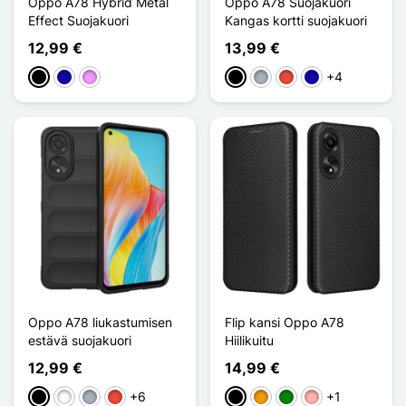
Oppo A78 Hybrid Metal
Oppo A78 Suojakuori
Effect Suojakuori
Kangas kortti suojakuori
12,99 €
13,99 €
+4
Musta
Bleu Foncé
Violet Clair
Musta
Harmaa
Punainen
Bleu Foncé
Oppo A78 liukastumisen
Flip kansi Oppo A78
estävä suojakuori
Hiilikuitu
12,99 €
14,99 €
+6
+1
Musta
Valkoinen
Harmaa
Punainen
Musta
Oranssi
Vihreä
Or Rose