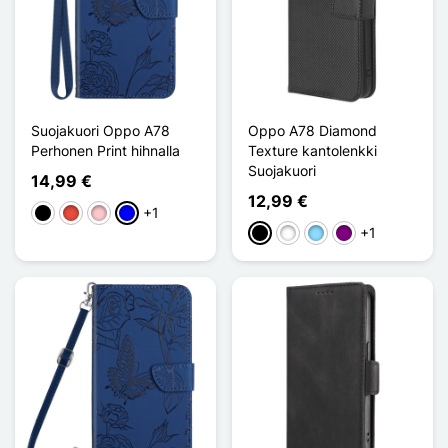
Suojakuori Oppo A78
Oppo A78 Diamond
Perhonen Print hihnalla
Texture kantolenkki
Suojakuori
14,99 €
12,99 €
+1
Musta
Punainen
Pinkki
Sininen
+1
Musta
Valkoinen
Bleu Clair
Violet