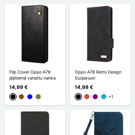
Flip Cover Oppo A78
Oppo A78 Retro Design
jäljitelmä vahattu nahka
Suojakuori
14,99 €
14,99 €
+1
Musta
Ruskea
Sininen
Kaki
Musta
Punainen
Violet
Turquoise