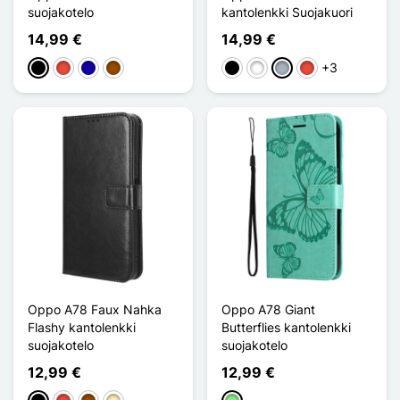
suojakotelo
kantolenkki Suojakuori
14,99 €
14,99 €
+3
Musta
Punainen
Bleu Foncé
Ruskea
Musta
Valkoinen
Harmaa
Punainen
Oppo A78 Faux Nahka
Oppo A78 Giant
Flashy kantolenkki
Butterflies kantolenkki
suojakotelo
suojakotelo
12,99 €
12,99 €