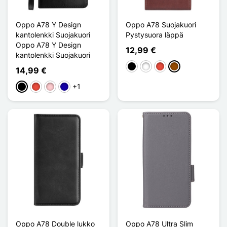
Oppo A78 Y Design
Oppo A78 Suojakuori
kantolenkki Suojakuori
Pystysuora läppä
Oppo A78 Y Design
12,99 €
kantolenkki Suojakuori
Musta
Valkoinen
Punainen
Ruskea
14,99 €
+1
Musta
Punainen
Pinkki
Bleu Foncé
Oppo A78 Double lukko
Oppo A78 Ultra Slim