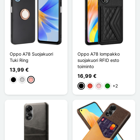
Oppo A78 Suojakuori
Oppo A78 lompakko
Tuki Ring
suojakuori RFID esto
toiminto
13,99 €
16,99 €
Musta
Argenté
Or Rose
+2
Musta
Punainen
Pinkki
Vihreä