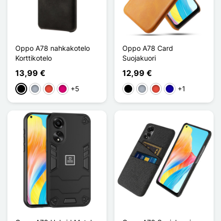
Oppo A78 nahkakotelo
Oppo A78 Card
Korttikotelo
Suojakuori
13,99 €
12,99 €
+5
+1
Musta
Harmaa
Punainen
Magenta
Musta
Harmaa
Punainen
Bleu Foncé