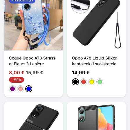
Coque Oppo A78 Strass
Oppo A78 Liquid Silikoni
et Fleurs à Lanière
kantolenkki suojakotelo
8,00 €
15,99 €
14,99 €
−50%
Musta
Punainen
Keltainen
Vert clair
Violet
Or Rose
Sininen