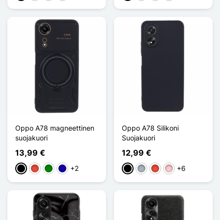
Oppo A78 magneettinen
Oppo A78 Silikoni
suojakuori
Suojakuori
13,99 €
12,99 €
+2
+6
Musta
Punainen
Vihreä
Bleu Foncé
Musta
Harmaa
Punainen
Pinkki