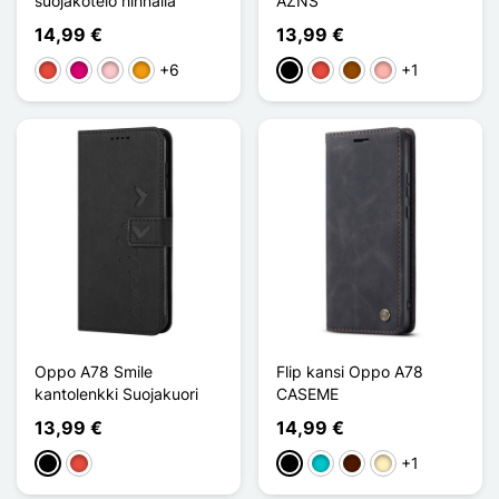
suojakotelo hihnalla
AZNS
14,99 €
13,99 €
+6
+1
Punainen
Magenta
Pinkki
Oranssi
Musta
Punainen
Ruskea
Or Rose
Oppo A78 Smile
Flip kansi Oppo A78
kantolenkki Suojakuori
CASEME
13,99 €
14,99 €
+1
Musta
Punainen
Musta
Turquoise
Marron Foncé
Marron Clair