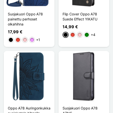
Suojakuori Oppo A78
Flip Cover Oppo A78
painettu perhoset
Suede Effect YIKATU
olkahihna
14,99 €
17,99 €
+4
Musta
Punainen
Pinkki
Vihreä
+1
Musta
Punainen
Pinkki
Violet Clair
Oppo A78 Auringonkukka
Suojakuori Oppo A78