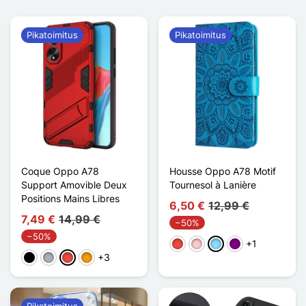
Pikatoimitus
Pikatoimitus
Coque Oppo A78
Housse Oppo A78 Motif
Support Amovible Deux
Tournesol à Lanière
Positions Mains Libres
6,50 €
12,99 €
7,49 €
14,99 €
−50%
−50%
+1
Punainen
Pinkki
Bleu Clair
Violet
+3
Musta
Harmaa
Punainen
Oranssi
Pikatoimitus