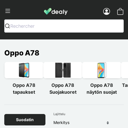
Dealy - Kotelot ja tarvikkeet älypuhelimi
Menu
Rechercher
Oppo A78
Oppo A78
Oppo A78
Oppo A78
Ta
tapaukset
Suojakuoret
näytön suojat
Lajittelu
Suodatin