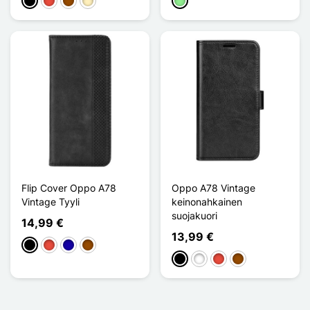
Musta
Punainen
Ruskea
Doré
Vert clair
Flip Cover Oppo A78
Oppo A78 Vintage
Vintage Tyyli
keinonahkainen
suojakuori
14,99 €
13,99 €
Musta
Punainen
Bleu Foncé
Ruskea
Musta
Valkoinen
Punainen
Ruskea