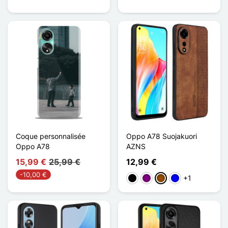
Coque personnalisée
Oppo A78 Suojakuori
Oppo A78
AZNS
15,99 €
25,99 €
12,99 €
-10,00 €
+1
Musta
Violet
Ruskea
Sininen