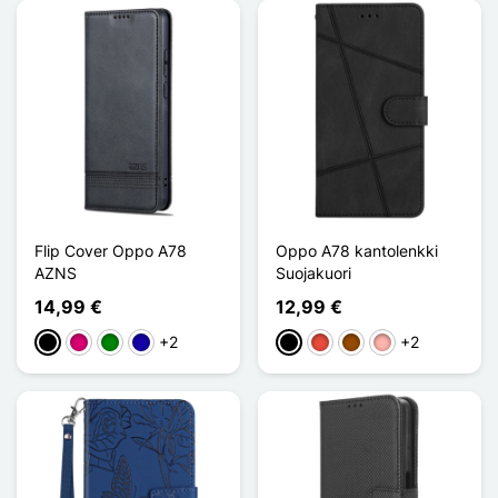
Flip Cover Oppo A78
Oppo A78 kantolenkki
AZNS
Suojakuori
14,99 €
12,99 €
+2
+2
Musta
Magenta
Vihreä
Bleu Foncé
Musta
Punainen
Ruskea
Or Rose