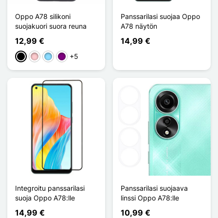
Oppo A78 silikoni
Panssarilasi suojaa Oppo
suojakuori suora reuna
A78 näytön
12,99 €
14,99 €
+5
Musta
Pinkki
Bleu Clair
Violet
Integroitu panssarilasi
Panssarilasi suojaava
suoja Oppo A78:lle
linssi Oppo A78:lle
14,99 €
10,99 €