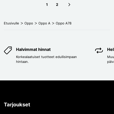
1
2
Next page
Etusivulle
Oppo
Oppo A
Oppo A78
Halvimmat hinnat
Hel
Korkealaatuiset tuotteet edullisimpaan
Muut
hintaan.
päiv
Tarjoukset