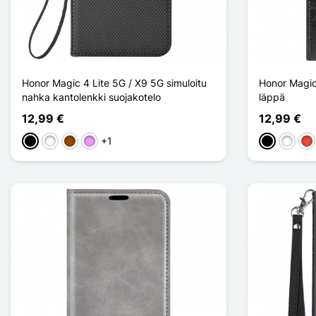
Honor Magic 4 Lite 5G / X9 5G simuloitu
Honor Magic 
nahka kantolenkki suojakotelo
läppä
12,99 €
12,99 €
+1
Musta
Valkoinen
Ruskea
Violet Clair
Musta
Valkoin
Pu