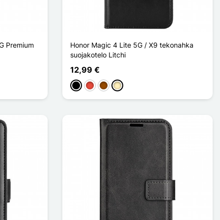
5G Premium
Honor Magic 4 Lite 5G / X9 tekonahka
suojakotelo Litchi
12,99 €
Musta
Punainen
Ruskea
Doré