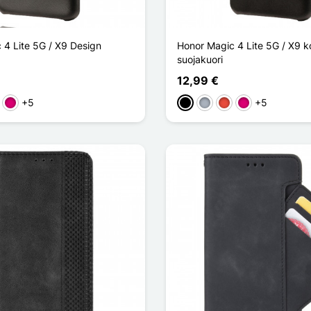
 4 Lite 5G / X9 Design
Honor Magic 4 Lite 5G / X9 ko
suojakuori
12,99 €
+5
+5
a
nainen
Magenta
Musta
Harmaa
Punainen
Magenta