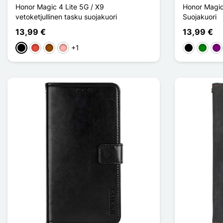
Honor Magic 4 Lite 5G / X9
Honor Magic
vetoketjullinen tasku suojakuori
Suojakuori
13,99 €
13,99 €
+1
Musta
Punainen
Ruskea
Or Rose
Musta
Vihreä
Vio