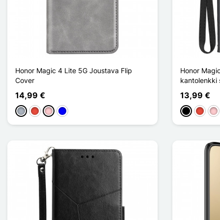
Honor Magic 4 Lite 5G Joustava Flip
Honor Magic 
Cover
kantolenkki 
14,99 €
13,99 €
Harmaa
Punainen
Pinkki
Sininen
Musta
Punain
Pin