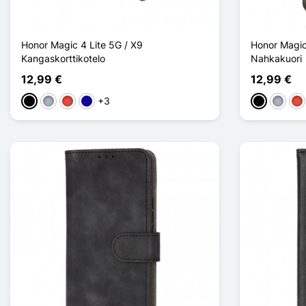
Honor Magic 4 Lite 5G / X9
Honor Magic
Kangaskorttikotelo
Nahkakuori
12,99 €
12,99 €
+3
Musta
Harmaa
Punainen
Bleu Foncé
Musta
Harma
Pu