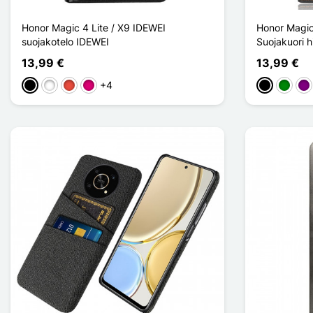
Honor Magic 4 Lite / X9 IDEWEI
Honor Magic
suojakotelo IDEWEI
Suojakuori h
13,99 €
13,99 €
+4
Musta
Valkoinen
Punainen
Magenta
Musta
Vihreä
Vio