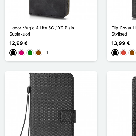
Honor Magic 4 Lite 5G / X9 Plain
Flip Cover H
Suojakuori
Stylised
12,99 €
13,99 €
+1
Musta
Magenta
Vihreä
Ruskea
Musta
Punain
Ru