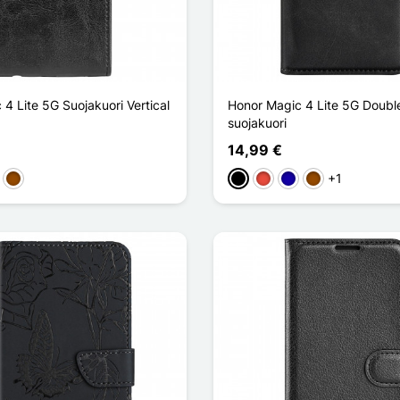
4 Lite 5G Suojakuori Vertical
Honor Magic 4 Lite 5G Doubl
suojakuori
14,99 €
+1
en
nainen
Ruskea
Musta
Punainen
Bleu Foncé
Ruskea