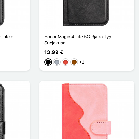
e lukko
Honor Magic 4 Lite 5G Rja ro Tyyli
Suojakuori
13,99 €
+2
Musta
Harmaa
Punainen
Ruskea