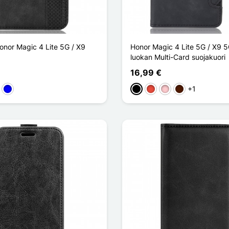
onor Magic 4 Lite 5G / X9
Honor Magic 4 Lite 5G / X9 
luokan Multi-Card suojakuori
16,99 €
+1
en
skea
Sininen
Musta
Punainen
Pinkki
Marron Foncé