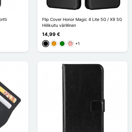
rtti
Flip Cover Honor Magic 4 Lite 5G / X9 5G
Hiilikuitu värillinen
14,99 €
+1
Musta
Oranssi
Vihreä
Or Rose