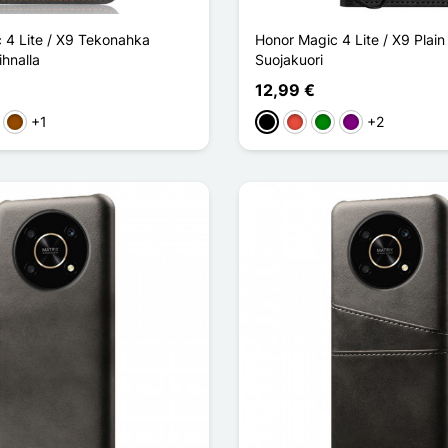
 4 Lite / X9 Tekonahka
Honor Magic 4 Lite / X9 Plain
ihnalla
Suojakuori
12,99 €
+1
+2
let
Ruskea
Musta
Punainen
Vihreä
Violet