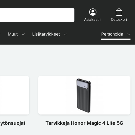
Asiakastili
Ostoskori
Muut
Lisätarvikkeet
Personoida
äytönsuojat
Tarvikkeja Honor Magic 4 Lite 5G