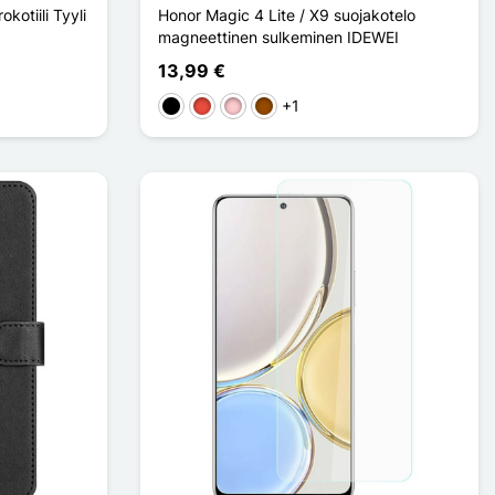
kotiili Tyyli
Honor Magic 4 Lite / X9 suojakotelo
magneettinen sulkeminen IDEWEI
13,99 €
+1
Musta
Punainen
Pinkki
Ruskea