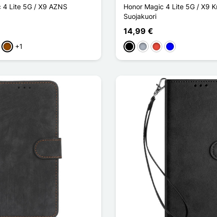
 4 Lite 5G / X9 AZNS
Honor Magic 4 Lite 5G / X9 Kro
Suojakuori
14,99 €
+1
let
Ruskea
Musta
Harmaa
Punainen
Sininen