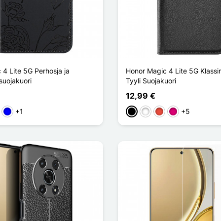
4 Lite 5G Perhosja ja
Honor Magic 4 Lite 5G Klassi
suojakuori
Tyyli Suojakuori
12,99 €
+1
+5
en
kki
Sininen
Musta
Valkoinen
Punainen
Magenta