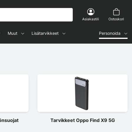
Asiakastili
Ostoskori
Muut
Lisätarvikkeet
Personoida
önsuojat
Tarvikkeet Oppo Find X9 5G