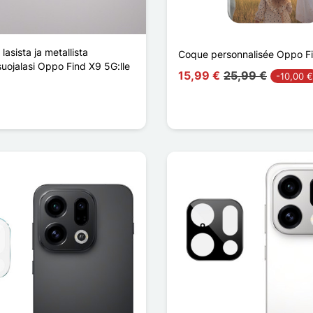
lasista ja metallista
Coque personnalisée Oppo F
suojalasi Oppo Find X9 5G:lle
15,99 €
25,99 €
-10,00 €
Foncé