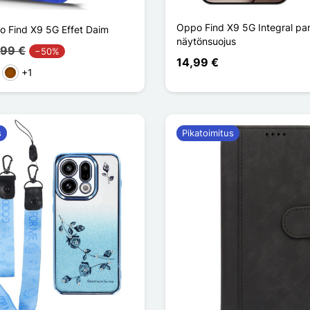
Oppo Find X9 5G Integral pan
 Find X9 5G Effet Daim
näytönsuojus
,99 €
−50%
14,99 €
+1
reä
Ruskea
s
Pikatoimitus