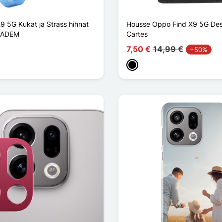
9 5G Kukat ja Strass hihnat
Housse Oppo Find X9 5G Des
 KADEM
Cartes
7,50 €
14,99 €
−50%
e
inen
Musta