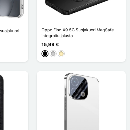
Oppo Find X9 5G Suojakuori MagSafe
suojakuori
integroitu jalusta
15,99 €
Musta
Argenté
Doré