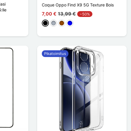
asi
Coque Oppo Find X9 5G Texture Bois
:lle
7,00 €
13,99 €
−50%
Musta
Harmaa
Ruskea
Sininen
Pikatoimitus