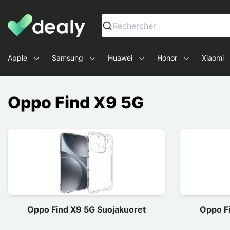
Dealy - Kotelot ja tarvikkeet älypuhelimille ja tableteille
Rechercher
Apple
Samsung
Huawei
Honor
Xiaomi
Oppo Find X9 5G
Oppo Find X9 5G Suojakuoret
Oppo F