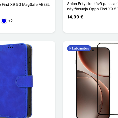
Spion Erityiskestävä panssaril
 Find X9 5G MagSafe ABEEL
näytönsuoja Oppo Find X9 5G
14,99 €
+2
en
ré
Sininen
s
Pikatoimitus