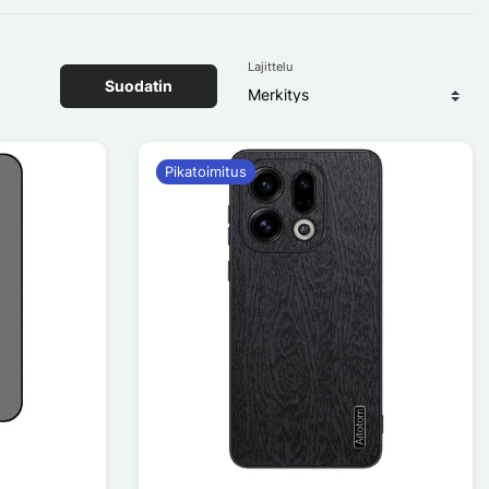
Lajittelu
Suodatin
Pikatoimitus