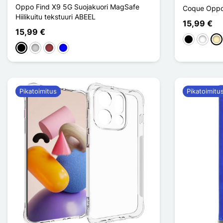
Oppo Find X9 5G Suojakuori MagSafe
Coque Oppo
Hiilikuitu tekstuuri ABEEL
15,99 €
15,99 €
Musta
Valkoin
Do
Musta
Argenté
Rouge Foncé
Sininen
Pikatoimitus
Pikatoimitu