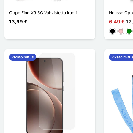
Oppo Find X9 5G Vahvistettu kuori
Housse Oppo
13,99 €
6,49 €
12
Musta
Pinkki
Vih
Pikatoimitus
Pikatoimitu