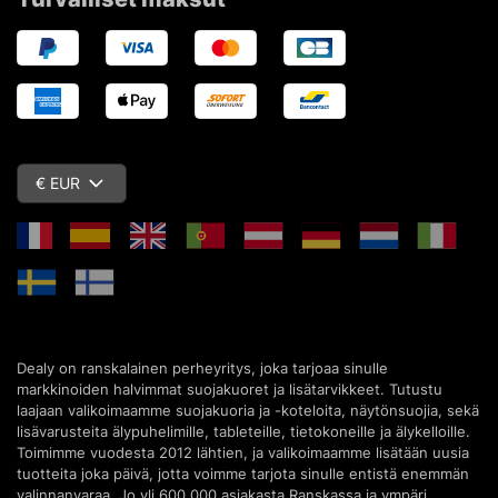
€ EUR
Dealy on ranskalainen perheyritys, joka tarjoaa sinulle
markkinoiden halvimmat suojakuoret ja lisätarvikkeet. Tutustu
laajaan valikoimaamme suojakuoria ja -koteloita, näytönsuojia, sekä
lisävarusteita älypuhelimille, tableteille, tietokoneille ja älykelloille.
Toimimme vuodesta 2012 lähtien, ja valikoimaamme lisätään uusia
tuotteita joka päivä, jotta voimme tarjota sinulle entistä enemmän
valinnanvaraa. Jo yli 600 000 asiakasta Ranskassa ja ympäri