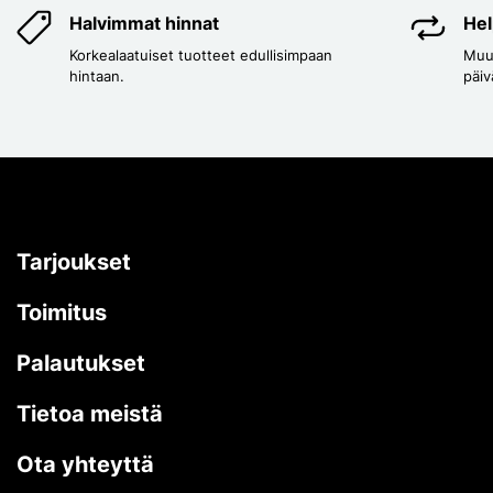
Halvimmat hinnat
Hel
Korkealaatuiset tuotteet edullisimpaan
Muut
hintaan.
päiv
Tarjoukset
Toimitus
Palautukset
Tietoa meistä
Ota yhteyttä