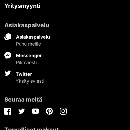
Yritysmyynti
Asiakaspalvelu
Asiakaspalvelu
Puhu meille
Messenger
Pikaviesti
Twitter
Yksityisviesti
Seuraa meitä
Facebook
Twitter
Youtube
Pinterest
Instagram
Turvalliset maksut