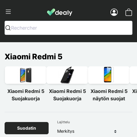
Dealy - Kotelot ja tarvikkeet älypuhelimi
Menu
Rechercher
Xiaomi Redmi 5
Xiaomi Redmi 5
Xiaomi Redmi 5
Xiaomi Redmi 5
X
Suojakuorja
Suojakuorja
näytön suojat
Lajittelu
Suodatin