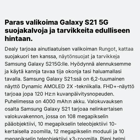
Next page
Paras valikoima Galaxy S21 5G
suojakalvoja ja tarvikkeita edulliseen
hintaan.
Dealy tarjoaa ainutlaatuisen valikoiman
Rungot
,
kattaa
suojakuori ten kanssa,
näytönsuojat
ja
tarvikkeja
Samsung Galaxy S215G:lle. Hyödynnä alennuksemme
ja käytä kannja tavaa tija okonja tasi haluamallasi
tavalla. Samsung Galaxy S21:ssä on 6,2-tuumainen
näyttö Dynamic AMOLED 2X -tekniikalla. FHD+-näyttö
tarjoaa jopa 120 Hz:n kuvanpäivitysnopeuden.
Puhelimessa on 4000 mAh:n akku. Valokuvauksen
osalta Samsung Galaxy S21 tarjoaa nelinkertaisen
valokuvakennon, jossa on 108 megapikselin
pääobjektiivi, 10 megapikselin teleobjektiivi 10-
kertaisella zoomilla, 12 megapikselin moduuli ja 10
megapikselin teleobjektiivi x3-zoomilla. Pieni helmi,