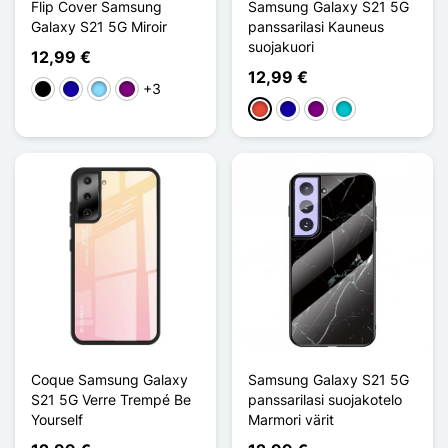
Flip Cover Samsung
Samsung Galaxy S21 5G
Galaxy S21 5G Miroir
panssarilasi Kauneus
suojakuori
12,99 €
12,99 €
+3
Musta
Bleu Foncé
Bleu Clair
Violet
Punainen
Bleu Foncé
Violet
Turquoise
Coque Samsung Galaxy
Samsung Galaxy S21 5G
S21 5G Verre Trempé Be
panssarilasi suojakotelo
Yourself
Marmori värit