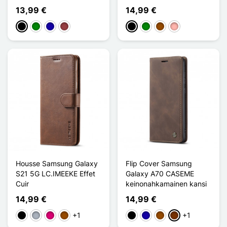
13,99 €
14,99 €
Musta
Vihreä
Bleu Foncé
Rouge Foncé
Musta
Vihreä
Ruskea
Or Rose
Housse Samsung Galaxy
Flip Cover Samsung
S21 5G LC.IMEEKE Effet
Galaxy A70 CASEME
Cuir
keinonahkamainen kansi
14,99 €
14,99 €
+1
+1
Musta
Harmaa
Magenta
Ruskea
Musta
Bleu Foncé
Ruskea
Café