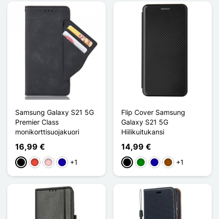
Samsung Galaxy S21 5G
Flip Cover Samsung
Premier Class
Galaxy S21 5G
monikorttisuojakuori
Hiilikuitukansi
16,99 €
14,99 €
+1
+1
Musta
Punainen
Pinkki
Bleu Foncé
Musta
Vihreä
Bleu Foncé
Ruskea