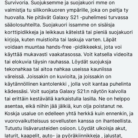
Survivoria. Suojuksemme ja suojakuori mme on
valmistja tu silikonikuoren ympärille, joka on peitja ty
huovalla. Ne pitävät Galaxy S21 -puhelimesi turvassa
sääolosuhteilta. Suojakuori issamme on sisäisja
korttipidikkeja ja leikkaus käteistä tai pieniä suojakuori
kirjoja, kuten muistioita tai laskuja varten. Läpät
voidaan muuntaa hands-free -pidikkeeksi, jota voi
käyttää mukavasti vaakatasossa. Voit katsella videoita
tai elokuvia täysin rauhassa. Löydät suojuksja
tekonahkaa tai aitoa nahkaa useissa kauniissa
väreissä. Joissakin on kuvioita, ja joissakin on
käytännöllinen kantolenkki , jolla voit kantaa puhelinta
kädessäsi. Voit suojata Galaxy S21:n näytön kalvolla
tai erittäin kestävällä karkaistulla lasilla. Ne on helppo
asentaa, eikä niihin jää jälkiä, kun olja poistanut ne.
Koskja usalue on edelleen yhtä herkkä kuin ennenkin, ja
vuorovaikutteisuus sovellusten kanssa on ihanteellista.
Tutustu lisävarusteiden osioon. Löydät ulkoisja akut,
laturit, kaapelit, auto- ja pyöräkiinnikkeja , jalustat,