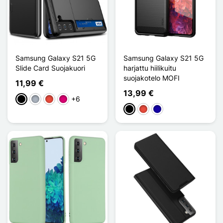
Samsung Galaxy S21 5G
Samsung Galaxy S21 5G
Slide Card Suojakuori
harjattu hiilikuitu
suojakotelo MOFI
11,99 €
13,99 €
+6
Musta
Harmaa
Punainen
Magenta
Musta
Punainen
Bleu Foncé