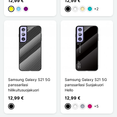
12,99 €
12,99 €
+2
Keltainen
Bleu Clair
Violet
Musta
Valkoinen
Doré
Turquoise
Samsung Galaxy S21 5G
Samsung Galaxy S21 5G
panssarilasi
panssarilasi Suojakuori
hiilikuitusuojakuori
Hello
12,99 €
12,99 €
+5
Musta
Musta
Valkoinen
Harmaa
Magenta