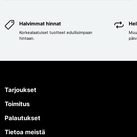
Halvimmat hinnat
Hel
Korkealaatuiset tuotteet edullisimpaan
Muut
hintaan.
päiv
Tarjoukset
Toimitus
Palautukset
Tietoa meistä