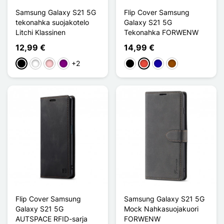
Samsung Galaxy S21 5G
Flip Cover Samsung
tekonahka suojakotelo
Galaxy S21 5G
Litchi Klassinen
Tekonahka FORWENW
12,99 €
14,99 €
+2
Musta
Valkoinen
Pinkki
Violet
Musta
Punainen
Bleu Foncé
Ruskea
Flip Cover Samsung
Samsung Galaxy S21 5G
Galaxy S21 5G
Mock Nahkasuojakuori
AUTSPACE RFID-sarja
FORWENW