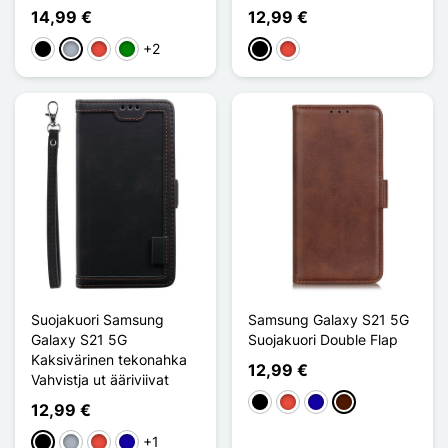
14,99 €
12,99 €
+2
Musta
Harmaa
Punainen
Vihreä
Musta
Punainen
Suojakuori Samsung
Samsung Galaxy S21 5G
Galaxy S21 5G
Suojakuori Double Flap
Kaksivärinen tekonahka
12,99 €
Vahvistja ut ääriviivat
Musta
Punainen
Bleu Foncé
Marron Foncé
12,99 €
+1
Musta
Harmaa
Punainen
Bleu Foncé