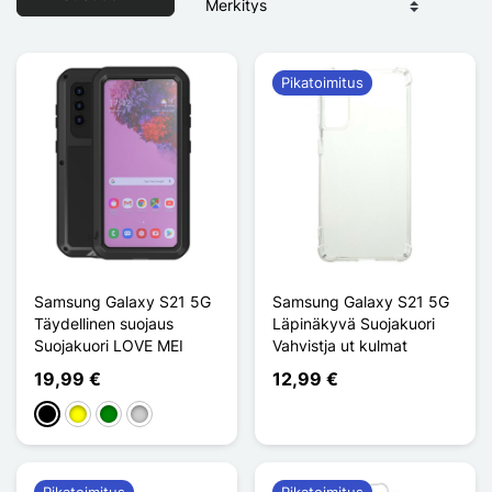
Pikatoimitus
Samsung Galaxy S21 5G
Samsung Galaxy S21 5G
Täydellinen suojaus
Läpinäkyvä Suojakuori
Suojakuori LOVE MEI
Vahvistja ut kulmat
19,99 €
12,99 €
Musta
Keltainen
Vihreä
Argenté
Pikatoimitus
Pikatoimitus