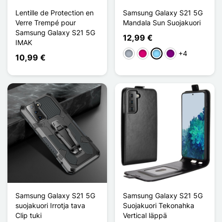
Lentille de Protection en
Samsung Galaxy S21 5G
Verre Trempé pour
Mandala Sun Suojakuori
Samsung Galaxy S21 5G
12,99 €
IMAK
+4
Harmaa
Magenta
Bleu Clair
Violet
10,99 €
Samsung Galaxy S21 5G
Samsung Galaxy S21 5G
suojakuori Irrotja tava
Suojakuori Tekonahka
Clip tuki
Vertical läppä