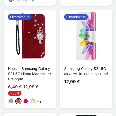
Pikatoimitus
Pikatoimitus
Housse Samsung Galaxy
Samsung Galaxy S21 5G
S21 5G Hibou Mandala et
akvarelli kukka suojakuori
Breloque
12,99 €
6,49 €
12,99 €
−50%
+2
Harmaa
Punainen
Magenta
Doré