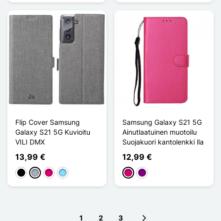
Flip Cover Samsung
Samsung Galaxy S21 5G
Galaxy S21 5G Kuvioitu
Ainutlaatuinen muotoilu
VILI DMX
Suojakuori kantolenkki lla
13,99 €
12,99 €
Musta
Harmaa
Magenta
Bleu Clair
Magenta
Violet
1
2
3