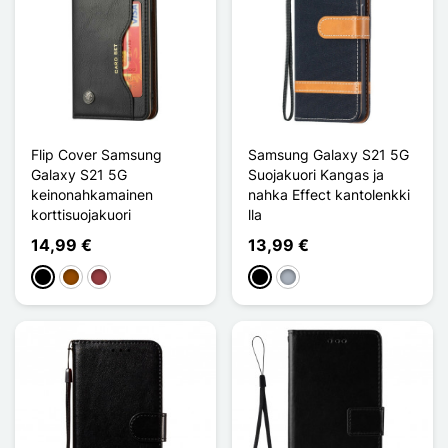
Flip Cover Samsung
Samsung Galaxy S21 5G
Galaxy S21 5G
Suojakuori Kangas ja
keinonahkamainen
nahka Effect kantolenkki
korttisuojakuori
lla
14,99 €
13,99 €
Musta
Ruskea
Rouge Foncé
Musta
Harmaa