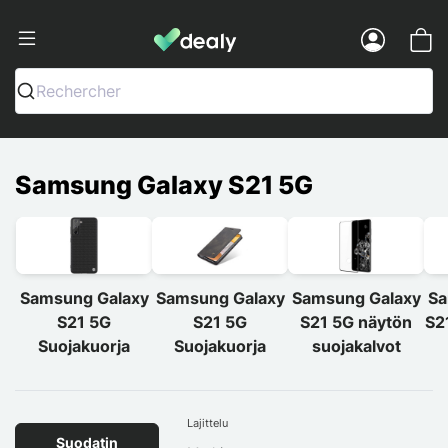
Dealy - Kotelot ja tarvikkeet älypuhelimi
Menu
Rechercher
Samsung Galaxy S21 5G
Samsung Galaxy
Samsung Galaxy
Samsung Galaxy
Sa
S21 5G
S21 5G
S21 5G näytön
S2
Suojakuorja
Suojakuorja
suojakalvot
Lajittelu
Suodatin