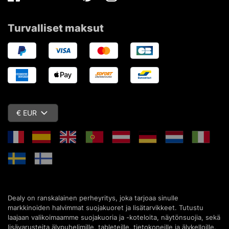
Facebook
Twitter
Youtube
Pinterest
Instagram
Turvalliset maksut
€ EUR
Dealy on ranskalainen perheyritys, joka tarjoaa sinulle
markkinoiden halvimmat suojakuoret ja lisätarvikkeet. Tutustu
laajaan valikoimaamme suojakuoria ja -koteloita, näytönsuojia, sekä
lisävarusteita älypuhelimille, tableteille, tietokoneille ja älykelloille.