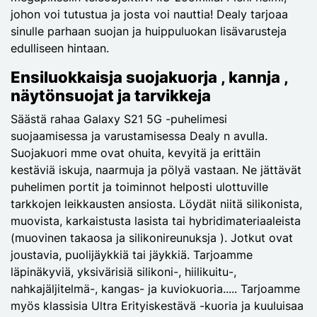
johon voi tutustua ja josta voi nauttia! Dealy tarjoaa
sinulle parhaan suojan ja huippuluokan lisävarusteja
edulliseen hintaan.
Ensiluokkaisja suojakuorja , kannja ,
näytönsuojat ja tarvikkeja
Säästä rahaa Galaxy S21 5G -puhelimesi
suojaamisessa ja varustamisessa Dealy n avulla.
Suojakuori mme ovat ohuita, kevyitä ja erittäin
kestäviä iskuja, naarmuja ja pölyä vastaan. Ne jättävät
puhelimen portit ja toiminnot helposti ulottuville
tarkkojen leikkausten ansiosta. Löydät niitä silikonista,
muovista, karkaistusta lasista tai hybridimateriaaleista
(muovinen takaosa ja silikonireunuksja ). Jotkut ovat
joustavia, puolijäykkiä tai jäykkiä. Tarjoamme
läpinäkyviä, yksivärisiä silikoni-, hiilikuitu-,
nahkajäljitelmä-, kangas- ja kuviokuoria..... Tarjoamme
myös klassisia Ultra Erityiskestävä -kuoria ja kuuluisaa