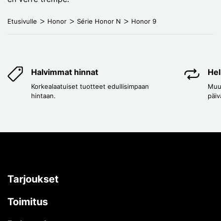
Etusivulle
Honor
Série Honor N
Honor 9
Halvimmat hinnat
Hel
Korkealaatuiset tuotteet edullisimpaan
Muut
hintaan.
päiv
Tarjoukset
Toimitus