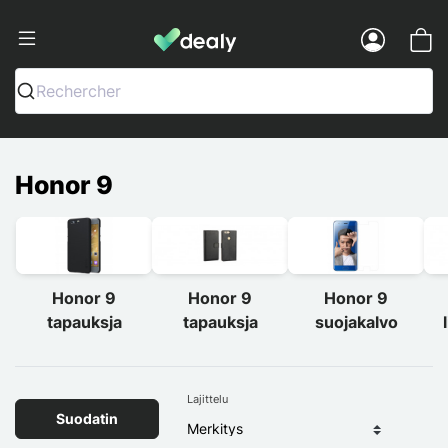
Dealy - Kotelot ja tarvikkeet älypuhelimi
Menu
Rechercher
Honor 9
Honor 9
Honor 9
Honor 9
tapauksja
tapauksja
suojakalvo
Lajittelu
Suodatin