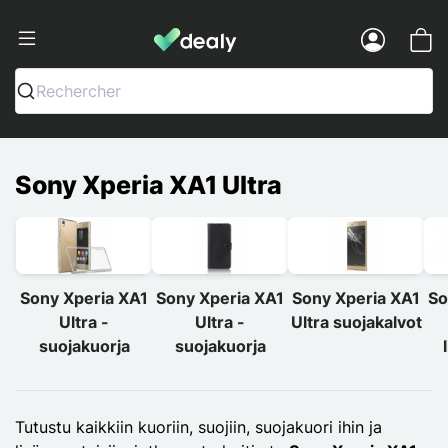
Dealy - Kotelot ja tarvikkeet älypuhelimi
Menu
Rechercher
Sony Xperia XA1 Ultra
Sony Xperia XA1
Sony Xperia XA1
Sony Xperia XA1
So
Ultra -
Ultra -
Ultra suojakalvot
suojakuorja
suojakuorja
Tutustu kaikkiin kuoriin, suojiin, suojakuori ihin ja