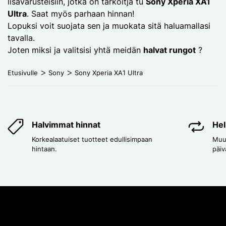
lisävarusteisiin, jotka on tarkoitja tu
Sony Xperia XA1
Ultra
. Saat myös parhaan hinnan!
Lopuksi voit suojata sen ja muokata sitä haluamallasi
tavalla.
Joten miksi ja valitsisi yhtä meidän
halvat rungot
?
Etusivulle
Sony
Sony Xperia XA1 Ultra
Halvimmat hinnat
Hel
Korkealaatuiset tuotteet edullisimpaan
Muut
hintaan.
päiv