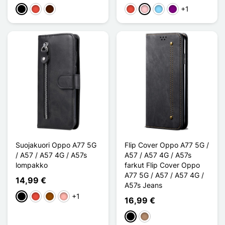
+1
Musta
Punainen
Marron Foncé
Punainen
Pinkki
Bleu Clair
Violet
Suojakuori Oppo A77 5G
Flip Cover Oppo A77 5G /
/ A57 / A57 4G / A57s
A57 / A57 4G / A57s
lompakko
farkut Flip Cover Oppo
A77 5G / A57 / A57 4G /
14,99 €
A57s Jeans
+1
Musta
Punainen
Ruskea
Or Rose
16,99 €
Musta
Harmaanruskea