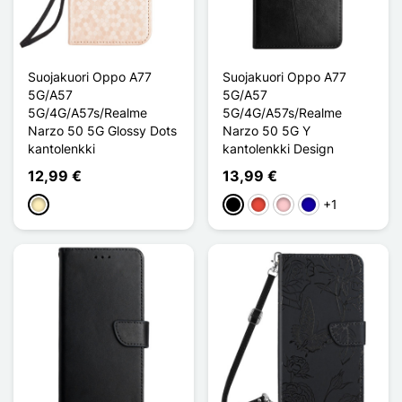
Suojakuori Oppo A77
Suojakuori Oppo A77
5G/A57
5G/A57
5G/4G/A57s/Realme
5G/4G/A57s/Realme
Narzo 50 5G Glossy Dots
Narzo 50 5G Y
kantolenkki
kantolenkki Design
12,99 €
13,99 €
+1
Doré
Musta
Punainen
Pinkki
Bleu Foncé