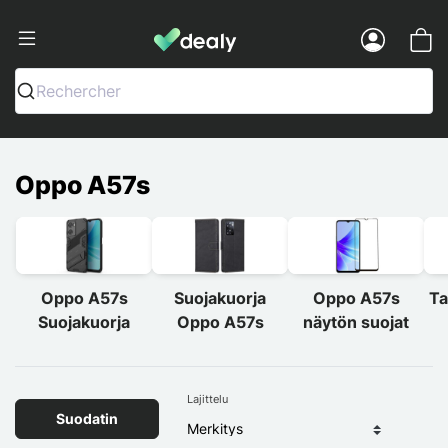
Dealy - Kotelot ja tarvikkeet älypuhelimi
Menu
Rechercher
Oppo A57s
Oppo A57s
Suojakuorja
Oppo A57s
Ta
Suojakuorja
Oppo A57s
näytön suojat
Lajittelu
Suodatin