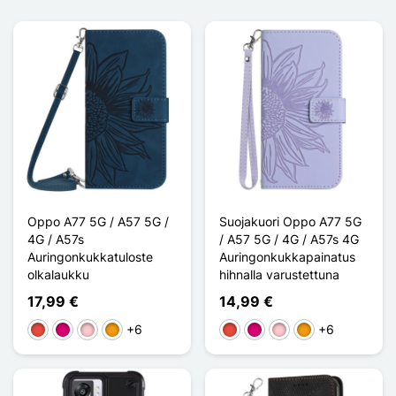
Oppo A77 5G / A57 5G /
Suojakuori Oppo A77 5G
4G / A57s
/ A57 5G / 4G / A57s 4G
Auringonkukkatuloste
Auringonkukkapainatus
olkalaukku
hihnalla varustettuna
17,99 €
14,99 €
+6
+6
Punainen
Magenta
Pinkki
Oranssi
Punainen
Magenta
Pinkki
Oranssi