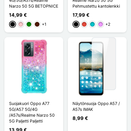
4G/5G/A57s/Realme
Realme Narzo 50 5G
Narzo 50 5G BETOPNICE
Pehmustettu kantolenkki
14,99 €
17,99 €
+1
+2
Musta
Pinkki
Vihreä
Marron Foncé
Musta
Punainen
Turquoise
Violet Clair
Suojakuori Oppo A77
Näytönsuoja Oppo A57 /
5G/A57 5G/4G
A57s IMAK
/A57s/Realme Narzo 50
8,99 €
5G Paljetti Paljetti
13,99 €