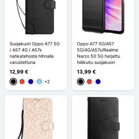
Suojakuori Oppo A77 5G
Oppo A77 5G/A57
/ A57 4G / A57s
5G/4G/A57s/Realme
nahkatehoste hihnalla
Narzo 50 5G harjattu
varustettuna
hiilikuitu suojakuori
12,99 €
13,99 €
+2
Musta
Punainen
Bleu Foncé
Bleu Clair
Musta
Punainen
Bleu Foncé