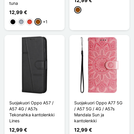
12,99 €
tuna
Ruskea
12,99 €
+1
Musta
Harmaa
Punainen
Ruskea
Suojakuori Oppo A57 /
Suojakuori Oppo A77 5G
A57 4G / A57s
/ A57 5G / 4G / A57s
Tekonahka kantolenkki
Mandala Sun ja
Lines
kantolenkki
12,99 €
12,99 €