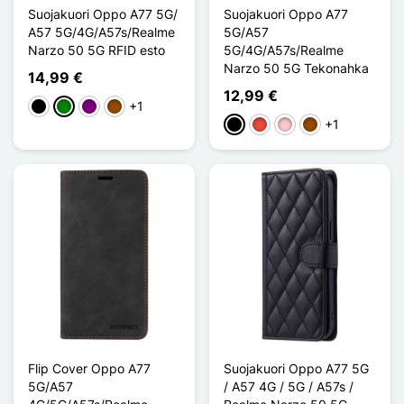
Suojakuori Oppo A77 5G/
Suojakuori Oppo A77
A57 5G/4G/A57s/Realme
5G/A57
Narzo 50 5G RFID esto
5G/4G/A57s/Realme
Narzo 50 5G Tekonahka
14,99 €
12,99 €
+1
Musta
Vihreä
Violet
Ruskea
+1
Musta
Punainen
Pinkki
Ruskea
Flip Cover Oppo A77
Suojakuori Oppo A77 5G
5G/A57
/ A57 4G / 5G / A57s /