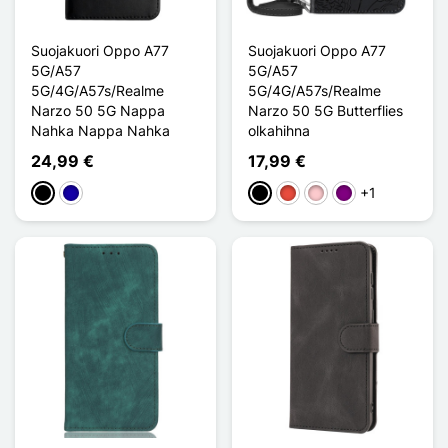
Suojakuori Oppo A77
Suojakuori Oppo A77
5G/A57
5G/A57
5G/4G/A57s/Realme
5G/4G/A57s/Realme
Narzo 50 5G Nappa
Narzo 50 5G Butterflies
Nahka Nappa Nahka
olkahihna
24,99 €
17,99 €
+1
Musta
Bleu Foncé
Musta
Punainen
Pinkki
Violet