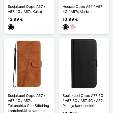
Suojakuori Oppo A57 /
Housse Oppo A57 / A57
A57 4G / A57s Kukat
4G / A57s Marbre
12,99 €
13,99 €
Musta
Musta
Pinkki
Suojakuori Oppo A57 /
Suojakuori Oppo A77 5G
A57 4G / A57s
/ A57 5G / A57 4G / A57s
Tekonahka Geo Stitching
Plain ja kantolenkki
kantolenkki lla varustja