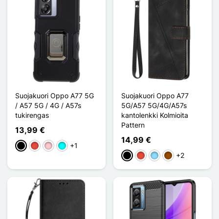
Suojakuori Oppo A77 5G
Suojakuori Oppo A77
/ A57 5G / 4G / A57s
5G/A57 5G/4G/A57s
tukirengas
kantolenkki Kolmioita
Pattern
13,99 €
14,99 €
+1
Musta
Punainen
Pinkki
Cyan
+2
Musta
Punainen
Bleu Clair
Ruskea