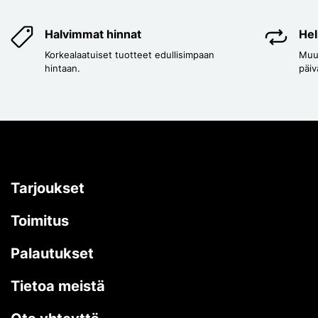
Halvimmat hinnat
Hel
Korkealaatuiset tuotteet edullisimpaan
Muut
hintaan.
päiv
Tarjoukset
Toimitus
Palautukset
Tietoa meistä