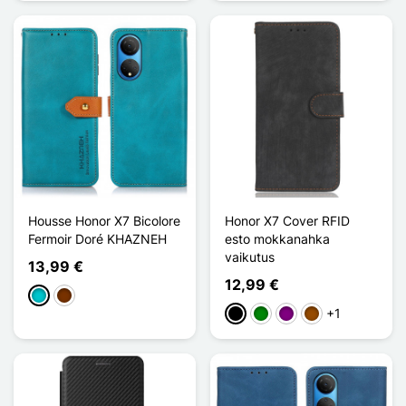
Housse Honor X7 Bicolore
Honor X7 Cover RFID
Fermoir Doré KHAZNEH
esto mokkanahka
vaikutus
13,99 €
12,99 €
Turquoise
Café
+1
Musta
Vihreä
Violet
Ruskea