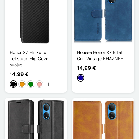
Honor X7 Hiilikuitu
Housse Honor X7 Effet
Tekstuuri Flip Cover -
Cuir Vintage KHAZNEH
suojus
14,99 €
14,99 €
Bleu Foncé
+1
Musta
Oranssi
Vihreä
Or Rose