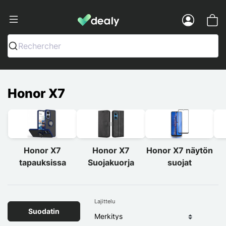
Dealy - Kotelot ja tarvikkeet älypuhelimi
Menu
Rechercher
Honor X7
Honor X7
Honor X7
Honor X7 näytön
tapauksissa
Suojakuorja
suojat
Lajittelu
Suodatin