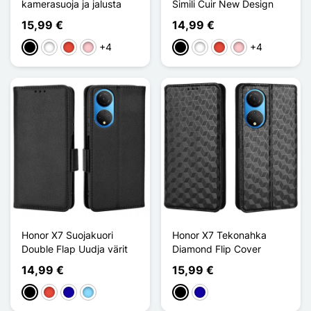
kamerasuoja ja jalusta
Simili Cuir New Design
15,99 €
14,99 €
+4
+4
Musta
Valkoinen
Punainen
Pinkki
Musta
Valkoinen
Punainen
Pinkki
Honor X7 Suojakuori
Honor X7 Tekonahka
Double Flap Uudja värit
Diamond Flip Cover
14,99 €
15,99 €
Musta
Punainen
Bleu Foncé
Bleu Clair
Musta
Bleu Foncé