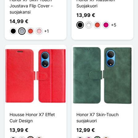
Joustava Flip Cover -
Suojakuori
suojakansi
13,99 €
14,99 €
+5
Musta
Valkoinen
Punainen
Magenta
+1
Musta
Harmaa
Punainen
Pinkki
Housse Honor X7 Effet
Honor X7 Skin-Touch
Cuir Design
suojakuori
13,99 €
12,99 €