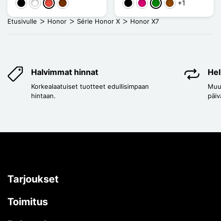
+1
Musta
Valkoinen
Punainen
Café
Musta
Magenta
Vihreä
Ruskea
Etusivulle
Honor
Série Honor X
Honor X7
Halvimmat hinnat
Hel
Korkealaatuiset tuotteet edullisimpaan
Muut
hintaan.
päiv
Tarjoukset
Toimitus