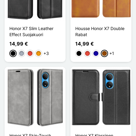
Honor X7 Slim Leather
Housse Honor X7 Double
Effect Suojakuori
Rabat
14,99 €
14,99 €
+3
+1
Musta
Harmaa
Punainen
Oranssi
Musta
Punainen
Bleu Foncé
Ruskea
Honor X7 Skin-Touch
Honor X7 Klassinen