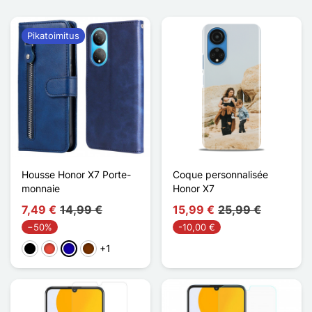
Pikatoimitus
Housse Honor X7 Porte-
Coque personnalisée
monnaie
Honor X7
7,49 €
14,99 €
15,99 €
25,99 €
−50%
-10,00 €
+1
Musta
Punainen
Bleu Foncé
Café