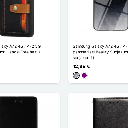
laxy A72 4G / A72 5G
Samsung Galaxy A72 4G / A
uori Hands-Free haltija
panssarilasi Beauty Suojakuor
suojakuori )
12,99 €
Harmaa
Violet