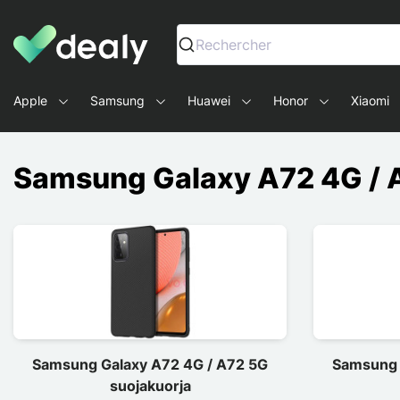
Dealy - Kotelot ja tarvikkeet älypuhelimille ja tableteille
Rechercher
Apple
Samsung
Huawei
Honor
Xiaomi
Samsung Galaxy A72 4G / 
Samsung Galaxy A72 4G / A72 5G
Samsung 
suojakuorja