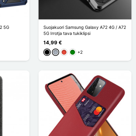
72 5G
Suojakuori Samsung Galaxy A72 4G / A72
5G Irrotja tava tukiklipsi
14,99 €
+2
Musta
Harmaa
Punainen
Vihreä