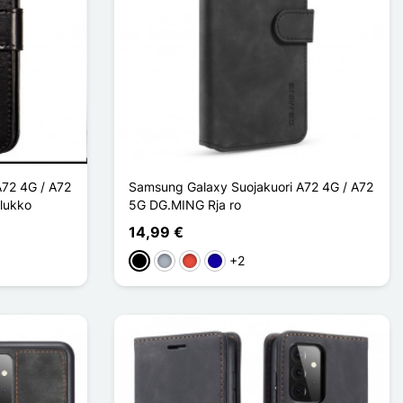
A72 4G / A72
Samsung Galaxy Suojakuori A72 4G / A72
 lukko
5G DG.MING Rja ro
14,99 €
+2
Musta
Harmaa
Punainen
Bleu Foncé