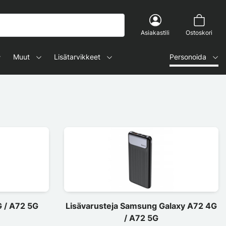
Asiakastili
Ostoskori
Muut
Lisätarvikkeet
Personoida
 / A72 5G
Lisävarusteja Samsung Galaxy A72 4G
/ A72 5G