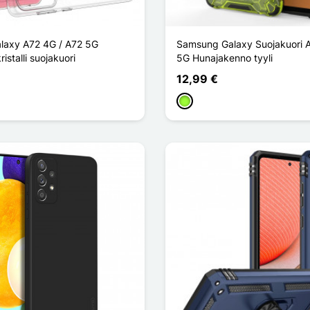
laxy A72 4G / A72 5G
Samsung Galaxy Suojakuori 
istalli suojakuori
5G Hunajakenno tyyli
12,99 €
Vert Pomme