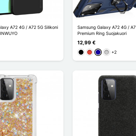
axy A72 4G / A72 5G Silikoni
Samsung Galaxy A72 4G / A
 PINWUYO
Premium Ring Suojakuori
12,99 €
+2
t clair
Musta
Punainen
Bleu Foncé
Argenté