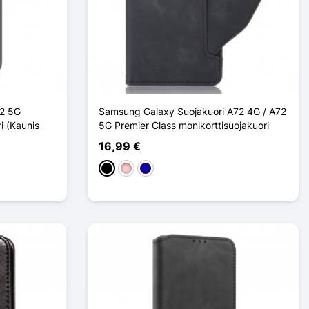
72 5G
Samsung Galaxy Suojakuori A72 4G / A72
i (Kaunis
5G Premier Class monikorttisuojakuori
16,99 €
Musta
Pinkki
Bleu Foncé