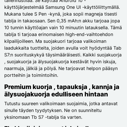
tallennustilaa. Se käyttää Android 10 -
käyttöjärjestelmää Samsung One UI -käyttöliittymällä.
Mukana tulee S Pen -kynä, joka sopii magneja tisesti
tablja in takaosaan. Sen 0,35 mAh:n akku tarjoaa jopa
10 tunnin käyttöajan vain 10 minuutin latauksella. Tämä
tablja ti tarjoaa erinomaisen high-end-vaihtoehdon
kilpailijoilleen. Ma suojakuori tarjoaa valikoiman
laadukkaita tuotteita, joiden avulla voit hyödyntää Tab
S7:n suorituskykyä täysimääräisesti. Kaikki suojakuorja
, suojakuorja ja älysuojakuorja kestävät hyvin iskuja,
naarmuja, jälkiä ja pölyä. Ne tarjoavat helpon pääsyn
portteihin ja toimintoihin.
Premium kuorja , tapauksja , kannja ja
älysuojakuorja edulliseen hintaan
Tutustu suureen valikoimaan suojaimia, jotka antavat
sinulle täyden tyydytyksen. Ne on suunniteltu
yksinomaan Tb S7 -tablja tia varten.