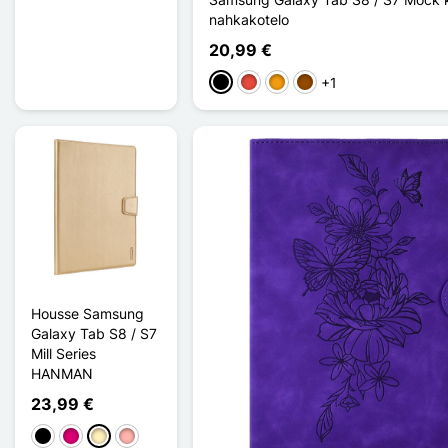
nahkakotelo
20,99 €
+1
Musta
Punainen
Oranssi
Ruskea
Housse Samsung
Galaxy Tab S8 / S7
Mill Series
HANMAN
23,99 €
Musta
Magenta
Doré
Or Rose