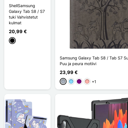
ShellSamsung
Galaxy Tab S8 / S7
tuki Vahvistetut
kulmat
20,99 €
Musta
Samsung Galaxy Tab S8 / Tab S7 Su
Puu ja peura motiivi
23,99 €
+1
Harmaa
Bleu Clair
Violet
Or Rose