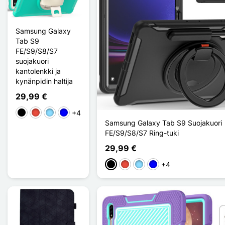
Samsung Galaxy
Tab S9
FE/S9/S8/S7
suojakuori
kantolenkki ja
kynänpidin haltija
29,99 €
+4
Musta
Punainen
Bleu Clair
Sininen
Samsung Galaxy Tab S9 Suojakuori
FE/S9/S8/S7 Ring-tuki
29,99 €
+4
Musta
Punainen
Bleu Clair
Sininen