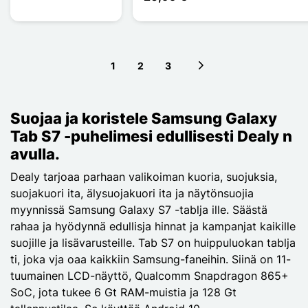
1
2
3
Next page
Suojaa ja koristele Samsung Galaxy
Tab S7 -puhelimesi edullisesti Dealy n
avulla.
Dealy tarjoaa parhaan valikoiman kuoria, suojuksia,
suojakuori ita, älysuojakuori ita ja näytönsuojia
myynnissä Samsung Galaxy S7 -tablja ille. Säästä
rahaa ja hyödynnä edullisja hinnat ja kampanjat kaikille
suojille ja lisävarusteille. Tab S7 on huippuluokan tablja
ti, joka vja oaa kaikkiin Samsung-faneihin. Siinä on 11-
tuumainen LCD-näyttö, Qualcomm Snapdragon 865+
SoC, jota tukee 6 Gt RAM-muistia ja 128 Gt