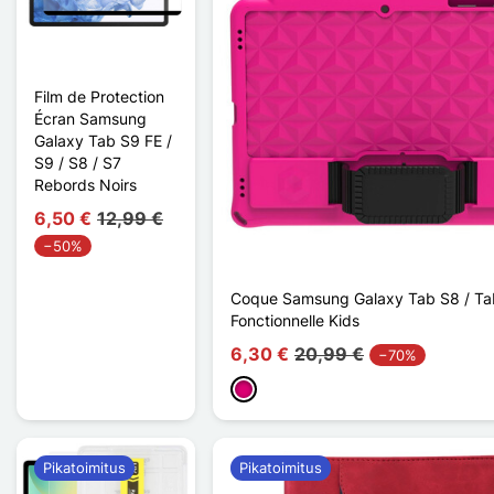
Film de Protection
Écran Samsung
Galaxy Tab S9 FE /
S9 / S8 / S7
Rebords Noirs
6,50 €
12,99 €
−50%
Coque Samsung Galaxy Tab S8 / Tab
Fonctionnelle Kids
6,30 €
20,99 €
−70%
Magenta
Pikatoimitus
Pikatoimitus