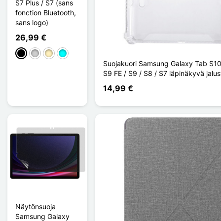
S7 Plus / S7 (sans
fonction Bluetooth,
sans logo)
26,99 €
Musta
Argenté
Doré
Cyan
Suojakuori Samsung Galaxy Tab S10 
S9 FE / S9 / S8 / S7 läpinäkyvä jalus
14,99 €
Näytönsuoja
Samsung Galaxy