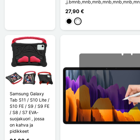
,j.bmnb,mnb,mnb,mnb,mnb,mnb,m
27,90 €
Musta
Valkoinen
Samsung Galaxy
Tab S11 / S10 Lite /
S10 FE / S9 / S9 FE
/ S8 / S7 EVA-
suojakuori , jossa
on kahva ja
pidikkeet