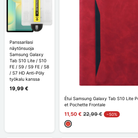
Panssarilasi
näytönsuoja
Samsung Galaxy
Tab S10 Lite / S10
FE / S9 / S9 FE / S8
/ S7 HD Anti-Pöly
työkalu kanssa
19,99 €
Étui Samsung Galaxy Tab S10 Lite Po
et Pochette Frontale
11,50 €
22,99 €
−50%
Punainen