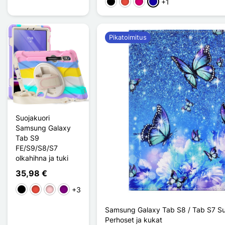
+1
Musta
Punainen
Magenta
Bleu Foncé
Pikatoimitus
Suojakuori
Samsung Galaxy
Tab S9
FE/S9/S8/S7
olkahihna ja tuki
35,98 €
+3
Musta
Punainen
Pinkki
Violet
Samsung Galaxy Tab S8 / Tab S7 Su
Perhoset ja kukat