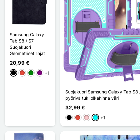
Samsung Galaxy
Tab S8 / S7
Suojakuori
Geometriset linjat
20,99 €
+1
Musta
Punainen
Vihreä
Violet
Suojakuori Samsung Galaxy Tab S8 
pyörivä tuki olkahihna väri
32,99 €
+1
Musta
Punainen
Pinkki
Cyan