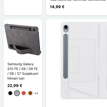
14,99 €
Samsung Galaxy
S10 FE / S9 / S9 FE
/ S8 / S7 Suojakuori
hihnan tuki
22,99 €
+1
Musta
Harmaa
Punainen
Ruskea