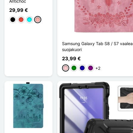
Antichoc
29,99 €
Musta
Punainen
Cyan
Or Rose
Samsung Galaxy Tab S8 / S7 vaale
suojakuori
23,99 €
+2
Pinkki
Vihreä
Bleu Foncé
Violet