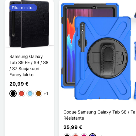
Pikatoimitus
Samsung Galaxy
Tab S9 FE / S9 / S8
/ S7 Suojakuori
Fancy lukko
20,99 €
+1
Musta
Punainen
Bleu Clair
Ruskea
Coque Samsung Galaxy Tab S8 / Ta
Résistante
25,99 €