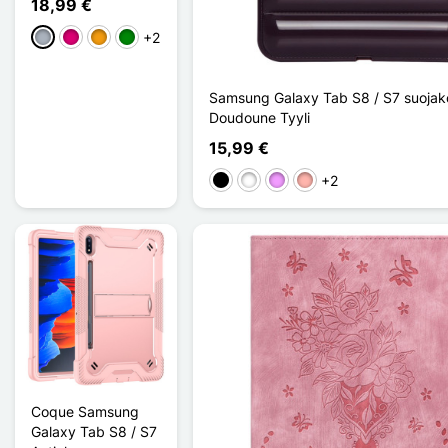
18,99 €
+2
Harmaa
Magenta
Oranssi
Vihreä
Samsung Galaxy Tab S8 / S7 suojak
Doudoune Tyyli
15,99 €
+2
Musta
Valkoinen
Violet Clair
Or Rose
Coque Samsung
Galaxy Tab S8 / S7