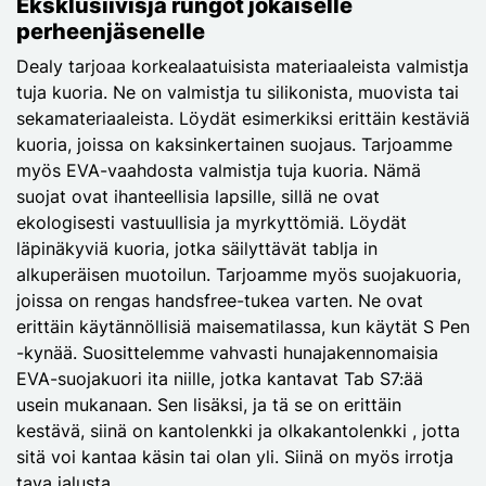
Eksklusiivisja rungot jokaiselle
perheenjäsenelle
Dealy tarjoaa korkealaatuisista materiaaleista valmistja
tuja kuoria. Ne on valmistja tu silikonista, muovista tai
sekamateriaaleista. Löydät esimerkiksi erittäin kestäviä
kuoria, joissa on kaksinkertainen suojaus. Tarjoamme
myös EVA-vaahdosta valmistja tuja kuoria. Nämä
suojat ovat ihanteellisia lapsille, sillä ne ovat
ekologisesti vastuullisia ja myrkyttömiä. Löydät
läpinäkyviä kuoria, jotka säilyttävät tablja in
alkuperäisen muotoilun. Tarjoamme myös suojakuoria,
joissa on rengas handsfree-tukea varten. Ne ovat
erittäin käytännöllisiä maisematilassa, kun käytät S Pen
-kynää. Suosittelemme vahvasti hunajakennomaisia
EVA-suojakuori ita niille, jotka kantavat Tab S7:ää
usein mukanaan. Sen lisäksi, ja tä se on erittäin
kestävä, siinä on kantolenkki ja olkakantolenkki , jotta
sitä voi kantaa käsin tai olan yli. Siinä on myös irrotja
tava jalusta.