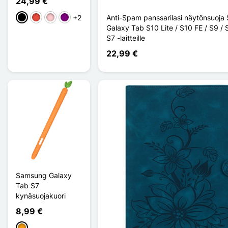
24,99 €
+2
Anti-Spam panssarilasi näytönsuoj
Musta
Punainen
Pinkki
Violet
Galaxy Tab S10 Lite / S10 FE / S9 / 
S7 -laitteille
22,99 €
Samsung Galaxy
Tab S7
kynäsuojakuori
8,99 €