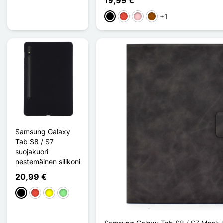
19,99 €
+1
Musta
Punainen
Pinkki
Ruskea
Samsung Galaxy
Tab S8 / S7
suojakuori
nestemäinen silikoni
20,99 €
Musta
Punainen
Keltainen
Vert clair
Samsung Galaxy Tab S8 / S7 Mock k