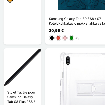
Oranssi
Samsung Galaxy Tab S9 / S8 / S7
KoteloKukkakuvio mokkanahka vaik
20,99 €
+3
Musta
Punainen
Pinkki
Vihreä
Stylet Tactile pour
Samsung Galaxy
Tab S8 Plus / S8 /