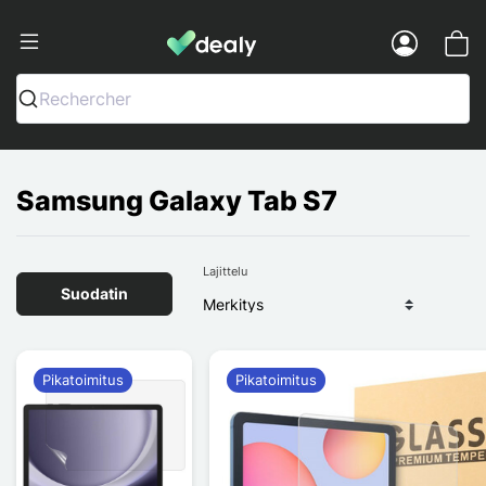
Dealy - Kotelot ja tarvikkeet älypuhelimi
Menu
Rechercher
Samsung Galaxy Tab S7
Lajittelu
Suodatin
Pikatoimitus
Pikatoimitus