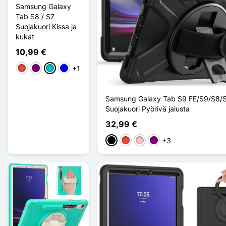
Samsung Galaxy
Tab S8 / S7
Suojakuori Kissa ja
kukat
10,99 €
+1
Punainen
Violet
Turquoise
Sininen
Samsung Galaxy Tab S9 FE/S9/S8/
Suojakuori Pyörivä jalusta
32,99 €
+3
Musta
Punainen
Pinkki
Violet