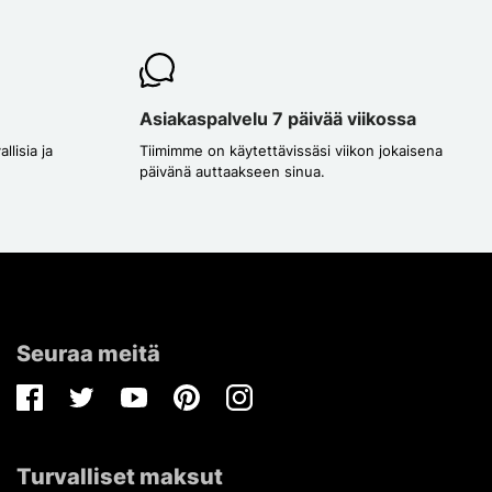
Asiakaspalvelu 7 päivää viikossa
lisia ja
Tiimimme on käytettävissäsi viikon jokaisena
päivänä auttaakseen sinua.
Seuraa meitä
Facebook
Twitter
Youtube
Pinterest
Instagram
Turvalliset maksut