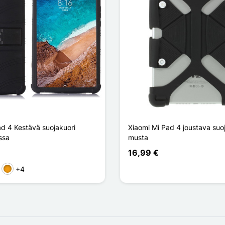
ad 4 Kestävä suojakuori
Xiaomi Mi Pad 4 joustava suo
ssa
musta
16,99 €
+4
en
genta
Oranssi