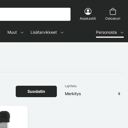
Asiakastili
Ostoskori
Muut
Lisätarvikkeet
Personoida
Lajittelu
Suodatin