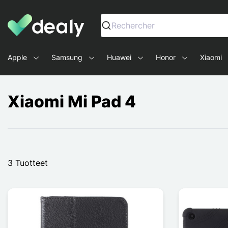
Dealy - Kotelot ja tarvikkeet älypuhelimille ja tableteille
Rechercher
Apple
Samsung
Huawei
Honor
Xiaomi
Xiaomi Mi Pad 4
3 Tuotteet