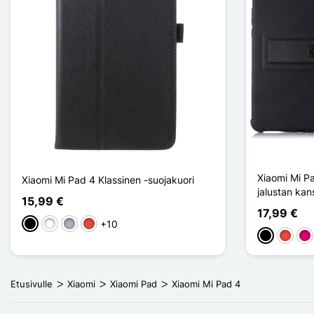
Xiaomi Mi P
Xiaomi Mi Pad 4 Klassinen -suojakuori
jalustan kan
15,99 €
17,99 €
+10
Musta
Valkoinen
Harmaa
Punainen
Musta
Punain
Ma
Etusivulle
Xiaomi
Xiaomi Pad
Xiaomi Mi Pad 4