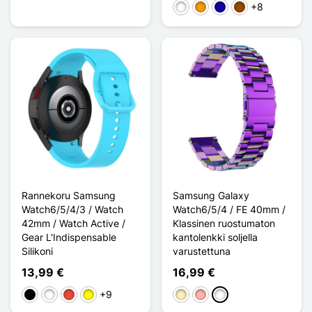
+8
Valkoinen
Oranssi
Bleu Foncé
Ruskea
Rannekoru Samsung
Samsung Galaxy
Watch6/5/4/3 / Watch
Watch6/5/4 / FE 40mm /
42mm / Watch Active /
Klassinen ruostumaton
Gear L'Indispensable
kantolenkki soljella
Silikoni
varustettuna
13,99 €
16,99 €
+9
Musta
Valkoinen
Punainen
Keltainen
Doré
Or Rose
Multi-couleur