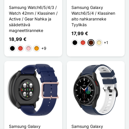
Samsung Watch6/5/4/3 /
Samsung Galaxy
Watch 42mm / Klassinen /
Watch6/5/4 / Klassinen
Active / Gear Nahka ja
aito nahkaranneke
säädettävä
Tyylikäs
magneettiranneke
17,99 €
18,99 €
+1
Musta
Punainen
Marron Foncé
Marron Clair
+9
Musta
Punainen
Pinkki
Oranssi
Samsung Galaxy
Samsung Galaxy