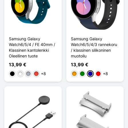
Samsung Galaxy
Samsung Galaxy
Watch6/5/4 / FE 40mm /
Watch6/5/4/3 rannekoru
Klassinen kantolenkki
/ klassinen silikoninen
Oleellinen tuote
muotoilu
13,99 €
13,99 €
+8
+8
Musta
Valkoinen
Harmaa
Punainen
Oranssi
Vihreä
Bleu Foncé
Rouge / Noir