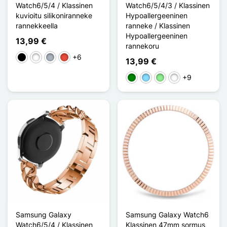
Watch6/5/4 / Klassinen
Watch6/5/4/3 / Klassinen
kuvioitu silikoniranneke
Hypoallergeeninen
rannekkeella
ranneke / Klassinen
Hypoallergeeninen
13,99 €
rannekoru
+6
Musta
Valkoinen
Harmaa
Punainen
13,99 €
+9
Vihreä
Bleu Clair
Vert clair
Rose / Blanc
Samsung Galaxy
Samsung Galaxy Watch6
Watch6/5/4 / Klassinen
Klassinen 47mm sormus