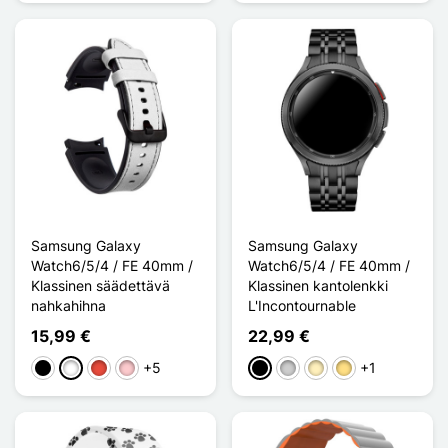
Samsung Galaxy
Samsung Galaxy
Watch6/5/4 / FE 40mm /
Watch6/5/4 / FE 40mm /
Klassinen säädettävä
Klassinen kantolenkki
nahkahihna
L'Incontournable
15,99 €
22,99 €
+5
+1
Musta
Valkoinen
Punainen
Pinkki
Musta
Argenté
Doré
Doré / Argenté