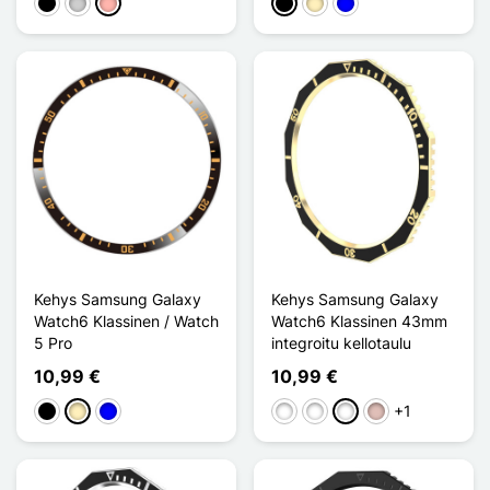
Musta
Argenté
Or Rose
Musta
Doré
Sininen
Kehys Samsung Galaxy
Kehys Samsung Galaxy
Watch6 Klassinen / Watch
Watch6 Klassinen 43mm
5 Pro
integroitu kellotaulu
10,99 €
10,99 €
+1
Musta
Doré
Sininen
Noir Argenté
Noir Or Rose
Noir Doré
Or Rose Bleu