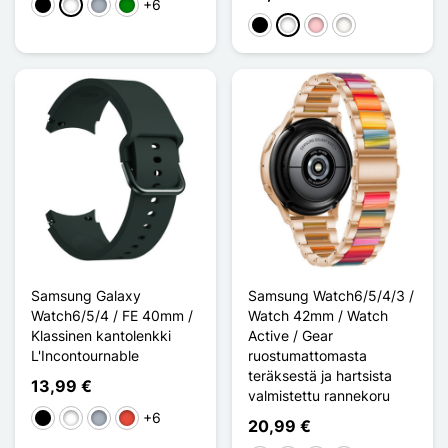
+6
Musta
Valkoinen
Harmaa
Vihreä
Musta
Valkoinen
Pinkki
Blanc Étoilé
Samsung Galaxy
Samsung Watch6/5/4/3 /
Watch6/5/4 / FE 40mm /
Watch 42mm / Watch
Klassinen kantolenkki
Active / Gear
L'Incontournable
ruostumattomasta
teräksestä ja hartsista
13,99 €
valmistettu rannekoru
+6
Musta
Valkoinen
Harmaa
Punainen
20,99 €