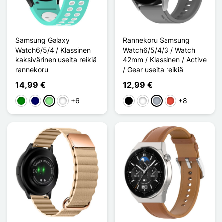
Samsung Galaxy
Rannekoru Samsung
Watch6/5/4 / Klassinen
Watch6/5/4/3 / Watch
kaksivärinen useita reikiä
42mm / Klassinen / Active
rannekoru
/ Gear useita reikiä
14,99 €
12,99 €
+6
+8
Vihreä
Bleu Marine
Vert clair
Rose / Blanc
Musta
Valkoinen
Harmaa
Punainen