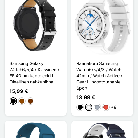
Samsung Galaxy
Rannekoru Samsung
Watch6/5/4 / Klassinen /
Watch6/5/4/3 / Watch
FE 40mm kantolenkki
42mm / Watch Active /
Oleellinen nahkahihna
Gear L'Incontournable
Sport
15,99 €
13,99 €
Musta
Ruskea
Café
+8
Musta
Valkoinen
Harmaa
Punainen