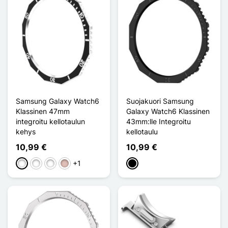
Samsung Galaxy Watch6
Suojakuori Samsung
Klassinen 47mm
Galaxy Watch6 Klassinen
integroitu kellotaulun
43mm:lle Integroitu
kehys
kellotaulu
10,99 €
10,99 €
+1
Noir Argenté
Noir Or Rose
Noir Doré
Or Rose Bleu
Musta