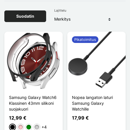
Lajittelu
Suodatin
Pikatoimitus
Samsung Galaxy Watch6
Nopea langaton laturi
Klassinen 43mm silikoni
Samsung Galaxy
suojakuori
Watchille
12,99 €
17,99 €
+4
Musta
Pinkki
Vihreä
Argenté