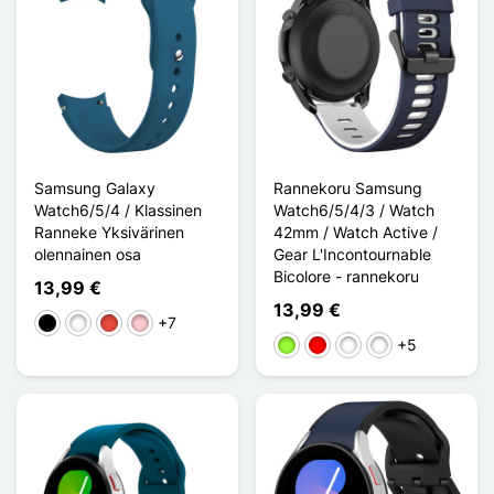
Samsung Galaxy
Rannekoru Samsung
Watch6/5/4 / Klassinen
Watch6/5/4/3 / Watch
Ranneke Yksivärinen
42mm / Watch Active /
olennainen osa
Gear L'Incontournable
Bicolore - rannekoru
13,99 €
13,99 €
+7
Musta
Valkoinen
Punainen
Pinkki
+5
Vert Pomme
Rouge / Noir
Noir / Bleu
Noir / Rouge