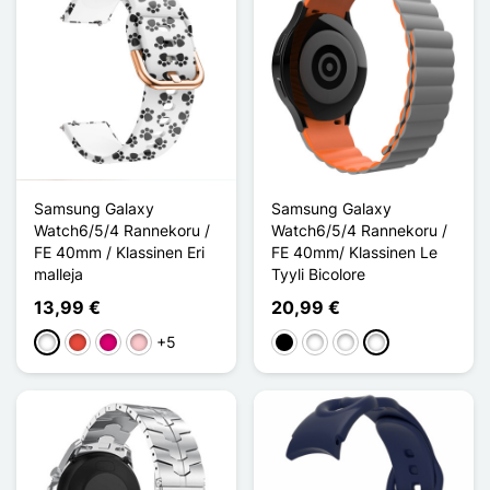
Samsung Galaxy
Samsung Galaxy
Watch6/5/4 Rannekoru /
Watch6/5/4 Rannekoru /
FE 40mm / Klassinen Eri
FE 40mm/ Klassinen Le
malleja
Tyyli Bicolore
13,99 €
20,99 €
+5
Valkoinen
Punainen
Magenta
Pinkki
Musta
Noir/Jaune
Noir/Orange
Gris/Orange