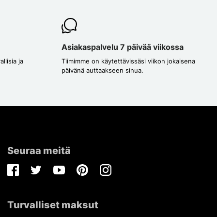
Asiakaspalvelu 7 päivää viikossa
lisia ja
Tiimimme on käytettävissäsi viikon jokaisena
päivänä auttaakseen sinua.
Seuraa meitä
Facebook
Twitter
Youtube
Pinterest
Instagram
Turvalliset maksut