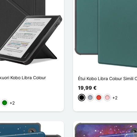
kuori Kobo Libra Colour
Étui Kobo Libra Colour Simili C
19,99 €
+2
Musta
Harmaa
Punainen
Pinkki
+2
a
nainen
Vihreä