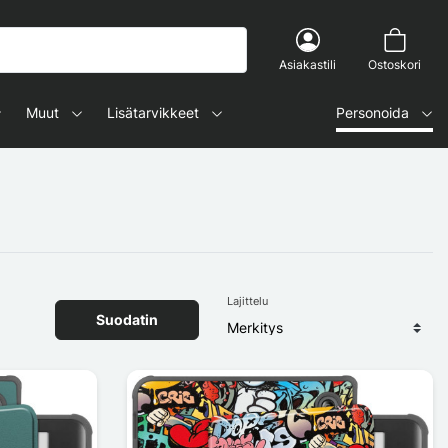
Asiakastili
Ostoskori
Muut
Lisätarvikkeet
Personoida
Lajittelu
Suodatin