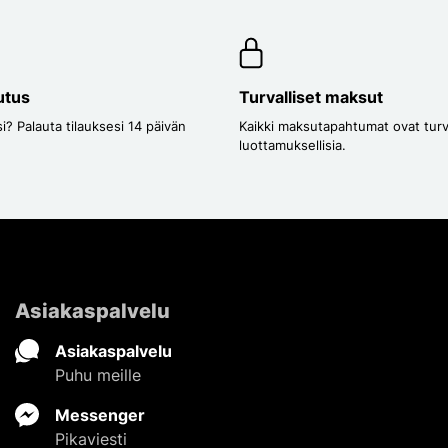
utus
Turvalliset maksut
i? Palauta tilauksesi 14 päivän
Kaikki maksutapahtumat ovat turval
luottamuksellisia.
Asiakaspalvelu
Asiakaspalvelu
Puhu meille
Messenger
Pikaviesti