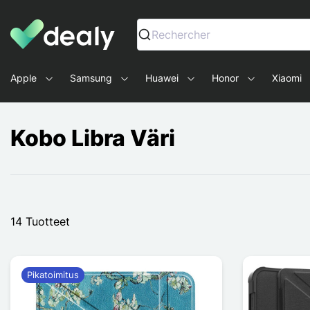
Dealy - Kotelot ja tarvikkeet älypuhelimille ja tableteille
Rechercher
Apple
Samsung
Huawei
Honor
Xiaomi
Kobo Libra Väri
14 Tuotteet
Pikatoimitus