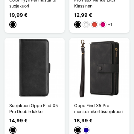
suojakuori
Klassinen
19,99 €
12,99 €
+1
Musta
Musta
Valkoinen
Punainen
Magenta
Suojakuori Oppo Find X5
Oppo Find X5 Pro
Pro Double lukko
monitoimikorttisuojakuori
14,99 €
18,99 €
Musta
Musta
Bleu Foncé