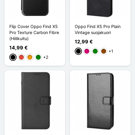
Flip Cover Oppo Find X5
Oppo Find X5 Pro Plain
Pro Texture Carbon Fibre
Vintage suojakuori
(Hiilikuitu)
12,99 €
14,99 €
+1
Musta
Magenta
Vihreä
Ruskea
+2
Musta
Punainen
Oranssi
Vihreä