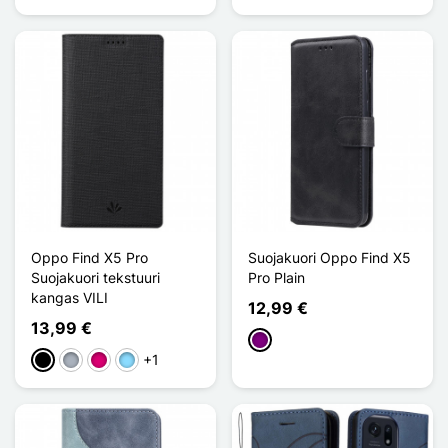
Oppo Find X5 Pro
Suojakuori Oppo Find X5
Suojakuori tekstuuri
Pro Plain
kangas VILI
12,99 €
13,99 €
Violet
+1
Musta
Harmaa
Magenta
Bleu Clair