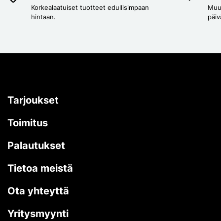
Korkealaatuiset tuotteet edullisimpaan
Muut
hintaan.
päiv
Tarjoukset
Toimitus
Palautukset
Tietoa meistä
Ota yhteyttä
Yritysmyynti