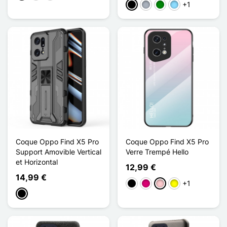
+1
Musta
Harmaa
Vihreä
Bleu Clair
Coque Oppo Find X5 Pro
Coque Oppo Find X5 Pro
Support Amovible Vertical
Verre Trempé Hello
et Horizontal
12,99 €
14,99 €
+1
Musta
Magenta
Pinkki
Keltainen
Musta