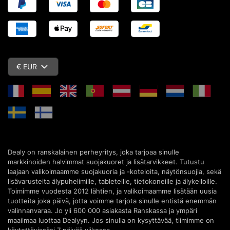
€ EUR
Dealy on ranskalainen perheyritys, joka tarjoaa sinulle
markkinoiden halvimmat suojakuoret ja lisätarvikkeet. Tutustu
laajaan valikoimaamme suojakuoria ja -koteloita, näytönsuojia, sekä
lisävarusteita älypuhelimille, tableteille, tietokoneille ja älykelloille.
Toimimme vuodesta 2012 lähtien, ja valikoimaamme lisätään uusia
tuotteita joka päivä, jotta voimme tarjota sinulle entistä enemmän
valinnanvaraa. Jo yli 600 000 asiakasta Ranskassa ja ympäri
maailmaa luottaa Dealyyn. Jos sinulla on kysyttävää, tiimimme on
käytettävissäsi 7 päivää viikossa.