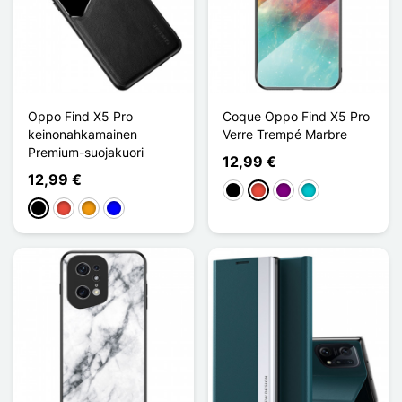
Oppo Find X5 Pro
Coque Oppo Find X5 Pro
keinonahkamainen
Verre Trempé Marbre
Premium-suojakuori
12,99 €
12,99 €
Musta
Punainen
Violet
Turquoise
Musta
Punainen
Oranssi
Sininen