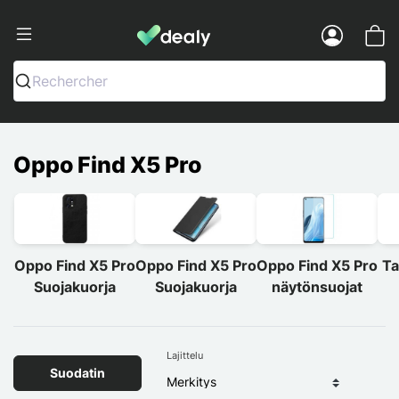
Dealy - Kotelot ja tarvikkeet älypuhelimi
Menu
Rechercher
Oppo Find X5 Pro
Oppo Find X5 Pro
Oppo Find X5 Pro
Oppo Find X5 Pro
Ta
Suojakuorja
Suojakuorja
näytönsuojat
Lajittelu
Suodatin