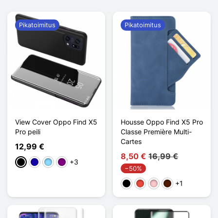
Pikatoimitus
Pikatoimitus
View Cover Oppo Find X5
Housse Oppo Find X5 Pro
Pro peili
Classe Première Multi-
Cartes
12,99 €
8,50 €
16,99 €
+3
Musta
Bleu Foncé
Bleu Clair
Violet
−50%
+1
Musta
Punainen
Pinkki
Marron Foncé