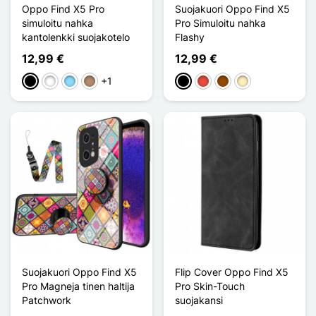
Oppo Find X5 Pro
Suojakuori Oppo Find X5
simuloitu nahka
Pro Simuloitu nahka
kantolenkki suojakotelo
Flashy
12,99 €
12,99 €
+1
Musta
Valkoinen
Bleu Clair
Harmaanruskea
Musta
Punainen
Ruskea
Doré
Suojakuori Oppo Find X5
Flip Cover Oppo Find X5
Pro Magneja tinen haltija
Pro Skin-Touch
Patchwork
suojakansi