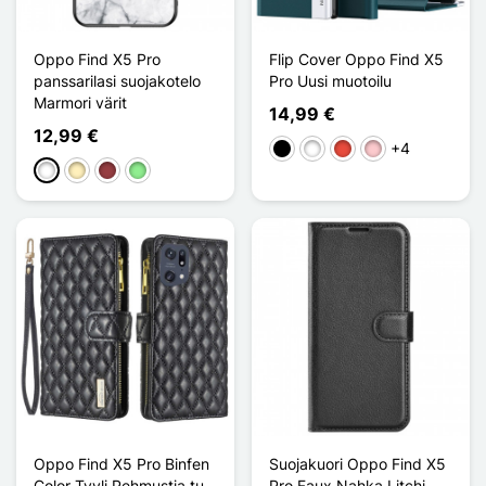
Oppo Find X5 Pro
Flip Cover Oppo Find X5
panssarilasi suojakotelo
Pro Uusi muotoilu
Marmori värit
14,99 €
12,99 €
+4
Musta
Valkoinen
Punainen
Pinkki
Valkoinen
Doré
Rouge Foncé
Vert clair
Oppo Find X5 Pro Binfen
Suojakuori Oppo Find X5
Color Tyyli Pehmustja tu
Pro Faux Nahka Litchi