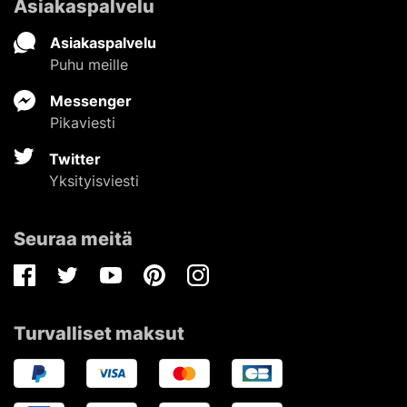
Asiakaspalvelu
Asiakaspalvelu
Puhu meille
Messenger
Pikaviesti
Twitter
Yksityisviesti
Seuraa meitä
Facebook
Twitter
Youtube
Pinterest
Instagram
Turvalliset maksut