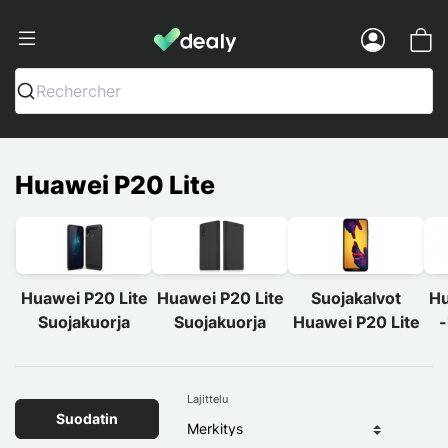
Dealy - Kotelot ja tarvikkeet älypuhelimi
Menu
Rechercher
Huawei P20 Lite
Huawei P20 Lite
Huawei P20 Lite
Suojakalvot
Hu
Suojakuorja
Suojakuorja
Huawei P20 Lite
-
Lajittelu
Suodatin