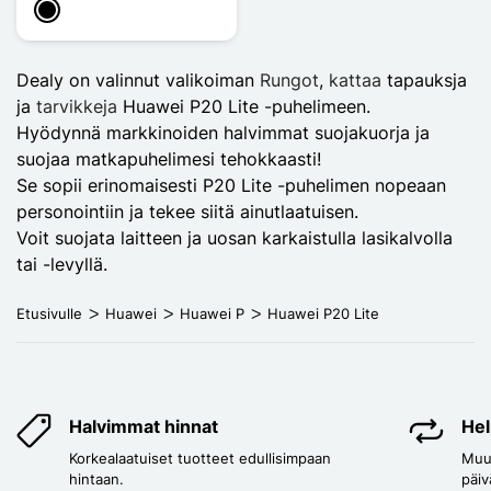
Musta
Dealy on valinnut valikoiman
Rungot
,
kattaa
tapauksja
ja
tarvikkeja
Huawei P20 Lite -puhelimeen.
Hyödynnä markkinoiden halvimmat suojakuorja ja
suojaa matkapuhelimesi tehokkaasti!
Se sopii erinomaisesti P20 Lite -puhelimen nopeaan
personointiin ja tekee siitä ainutlaatuisen.
Voit suojata laitteen ja uosan karkaistulla lasikalvolla
tai -levyllä.
Etusivulle
Huawei
Huawei P
Huawei P20 Lite
Halvimmat hinnat
Hel
Korkealaatuiset tuotteet edullisimpaan
Muut
hintaan.
päiv