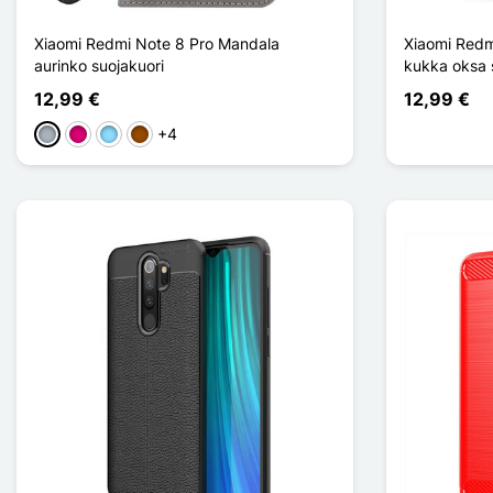
Xiaomi Redmi Note 8 Pro Mandala
Xiaomi Redm
aurinko suojakuori
kukka oksa 
12,99 €
12,99 €
+4
Harmaa
Magenta
Bleu Clair
Ruskea