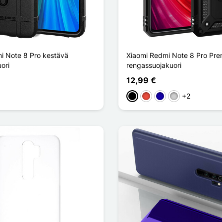
i Note 8 Pro kestävä
Xiaomi Redmi Note 8 Pro Pr
ori
rengassuojakuori
12,99 €
+2
Musta
Punainen
Bleu Foncé
Argenté