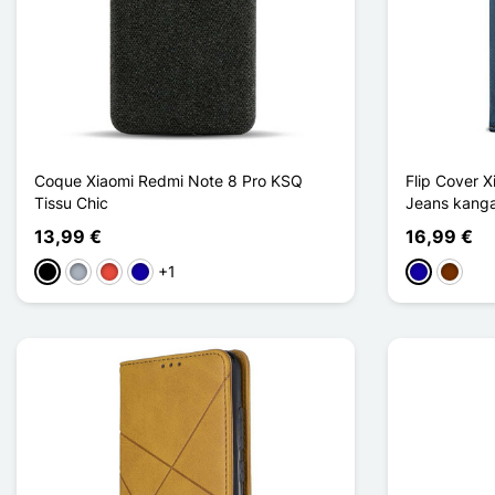
Coque Xiaomi Redmi Note 8 Pro KSQ
Flip Cover 
Tissu Chic
Jeans kang
13,99 €
16,99 €
+1
Musta
Harmaa
Punainen
Bleu Foncé
Bleu Foncé
Café