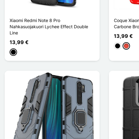
Xiaomi Redmi Note 8 Pro
Coque Xiaom
Nahkasuojakuori Lychee Effect Double
Carbone Bro
Line
13,99 €
13,99 €
Musta
Punain
Musta