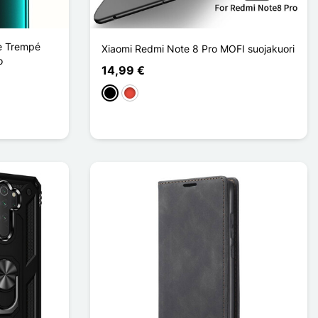
re Trempé
Xiaomi Redmi Note 8 Pro MOFI suojakuori
o
14,99 €
Musta
Punainen