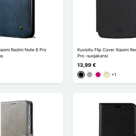
Xiaomi Redmi Note 8 Pro
Kuvioitu Flip Cover Xiaomi R
as
Pro -suojakansi
13,99 €
+1
Musta
Harmaa
Magenta
Doré