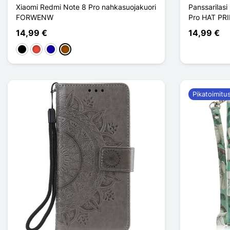
Xiaomi Redmi Note 8 Pro nahkasuojakuori
Panssarilasi
FORWENW
Pro HAT PR
14,99 €
14,99 €
Musta
Punainen
Bleu Foncé
Ruskea
Pikatoimitu