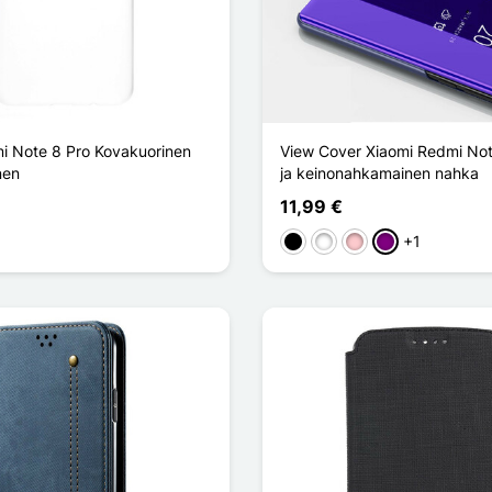
i Note 8 Pro Kovakuorinen
View Cover Xiaomi Redmi Note
nen
ja keinonahkamainen nahka
11,99 €
+1
t
Musta
Valkoinen
Pinkki
Violet