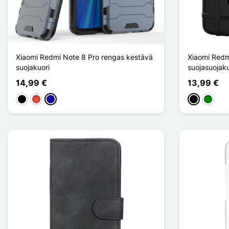
Xiaomi Redmi Note 8 Pro rengas kestävä
Xiaomi Redm
suojakuori
suojasuojaku
14,99 €
13,99 €
Musta
Punainen
Bleu Foncé
Musta
Vihreä