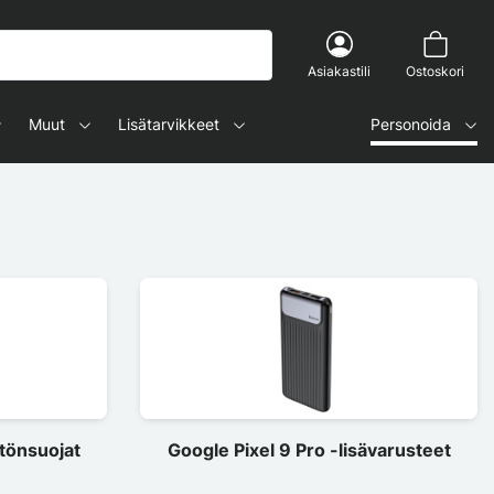
Asiakastili
Ostoskori
Muut
Lisätarvikkeet
Personoida
ytönsuojat
Google Pixel 9 Pro -lisävarusteet