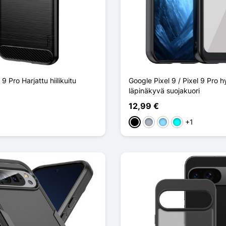
9 Pro Harjattu hiilikuitu
Google Pixel 9 / Pixel 9 Pro h
läpinäkyvä suojakuori
12,99 €
+1
en
u Foncé
Musta
Harmaa
Bleu Clair
Cyan