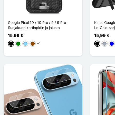
Google Pixel 10 / 10 Pro / 9 / 9 Pro
Kansi Google
Suojakuori kortinpidin ja jalusta
Le-Chic-sar
15,99 €
15,99 €
+1
Musta
Vihreä
Bleu Clair
Ruskea
Musta
Harma
Sin