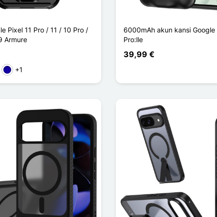
 Pixel 11 Pro / 11 / 10 Pro /
6000mAh akun kansi Google P
 9 Armure
Pro:lle
39,99 €
+1
en
reä
Bleu Foncé