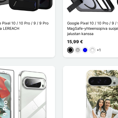
 Pixel 10 / 10 Pro / 9 / 9 Pro
Google Pixel 10 / 10 Pro / 9 /
ja LEREACH
MagSafe-yhteensopiva suoja
jalustan kanssa
15,99 €
a
inen
+1
Musta
Transparent
Sininen
Violet Foncé