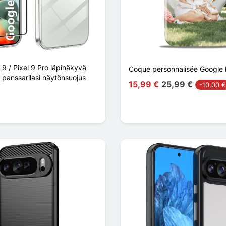
 9 / Pixel 9 Pro läpinäkyvä
Coque personnalisée Google P
a panssarilasi näytönsuojus
15,99 €
25,99 €
-10,00 €