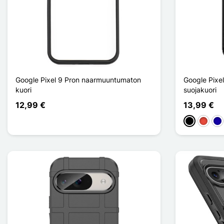
Google Pixel 9 Pron naarmuuntumaton
Google Pixel 
kuori
suojakuori
12,99 €
13,99 €
Musta
Punain
Ble