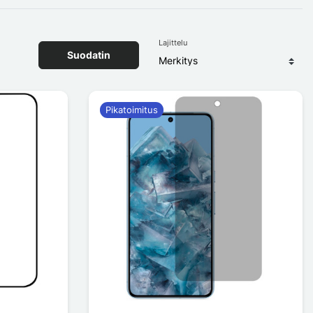
Lajittelu
Suodatin
Pikatoimitus