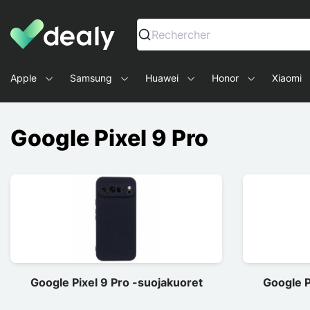
Dealy - Kotelot ja tarvikkeet älypuhelimille ja tableteille
Rechercher
Apple
Samsung
Huawei
Honor
Xiaomi
Google Pixel 9 Pro
Google Pixel 9 Pro -suojakuoret
Google P