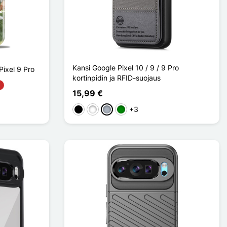
Kansi Google Pixel 10 / 9 / 9 Pro
ixel 9 Pro
kortinpidin ja RFID-suojaus
15,99 €
+3
Musta
Valkoinen
Harmaa
Vihreä