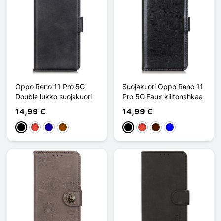
Oppo Reno 11 Pro 5G
Suojakuori Oppo Reno 11
Double lukko suojakuori
Pro 5G Faux kiiltonahkaa
14,99 €
14,99 €
Musta
Punainen
Bleu Foncé
Ruskea
Musta
Punainen
Marron Foncé
Sininen