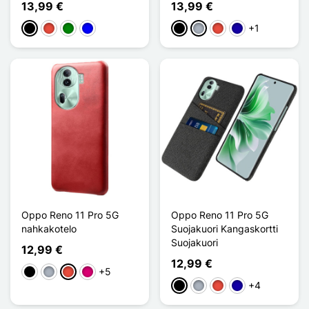
13,99 €
13,99 €
+1
Musta
Punainen
Vihreä
Sininen
Musta
Harmaa
Punainen
Bleu Foncé
Oppo Reno 11 Pro 5G
Oppo Reno 11 Pro 5G
nahkakotelo
Suojakuori Kangaskortti
Suojakuori
12,99 €
12,99 €
+5
Musta
Harmaa
Punainen
Magenta
+4
Musta
Harmaa
Punainen
Bleu Foncé