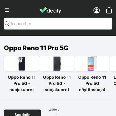
Dealy - Kotelot ja tarvikkeet älypuhelimi
Menu
Rechercher
Oppo Reno 11 Pro 5G
Oppo Reno 11
Oppo Reno 11
Oppo Reno 11
L
Pro 5G -
Pro 5G -
Pro 5G
O
suojakuoret
suojakuoret
näytönsuojat
Lajittelu
Suodatin