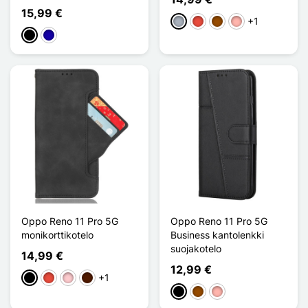
15,99 €
+1
Harmaa
Punainen
Ruskea
Or Rose
Musta
Bleu Foncé
Oppo Reno 11 Pro 5G
Oppo Reno 11 Pro 5G
monikorttikotelo
Business kantolenkki
suojakotelo
14,99 €
12,99 €
+1
Musta
Punainen
Pinkki
Marron Foncé
Musta
Ruskea
Or Rose