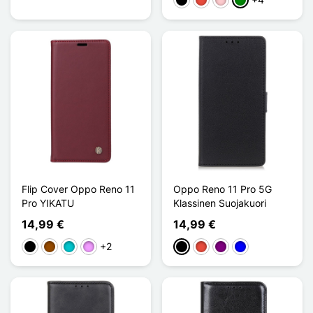
Musta
Punainen
Pinkki
Vihreä
Flip Cover Oppo Reno 11
Oppo Reno 11 Pro 5G
Pro YIKATU
Klassinen Suojakuori
14,99 €
14,99 €
+2
Musta
Ruskea
Turquoise
Violet Clair
Musta
Punainen
Violet
Sininen