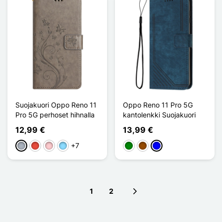
Suojakuori Oppo Reno 11
Oppo Reno 11 Pro 5G
Pro 5G perhoset hihnalla
kantolenkki Suojakuori
12,99 €
13,99 €
+7
Harmaa
Punainen
Pinkki
Bleu Clair
Vihreä
Ruskea
Sininen
1
2
Next page