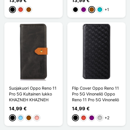
13,99 €
13,99 €
+1
Musta
Punainen
Ruskea
Musta
Violet
Ruskea
Turquoise
Suojakuori Oppo Reno 11
Flip Cover Oppo Reno 11
Pro 5G Kultainen lukko
Pro 5G Vinoneliö Oppo
KHAZNEH KHAZNEH
Reno 11 Pro 5G Vinoneliö
14,99 €
14,99 €
+2
Musta
Bleu Clair
Ruskea
Or Rose
Musta
Punainen
Violet
Argenté