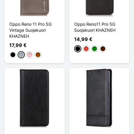
Oppo Reno 11 Pro 5G
Oppo Reno11 Pro 5G
Vintage Suojakuori
Suojakuori KHAZNEH
KHAZNEH
14,99 €
17,99 €
Musta
Punainen
Vihreä
Marron Foncé
Musta
Harmaa
Pinkki
Ruskea