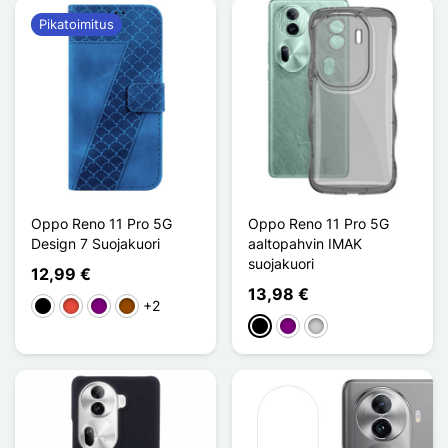
Pikatoimitus
Oppo Reno 11 Pro 5G
Oppo Reno 11 Pro 5G
Design 7 Suojakuori
aaltopahvin IMAK
suojakuori
12,99 €
13,98 €
+2
Musta
Punainen
Violet
Ruskea
Musta
Violet
Transparent