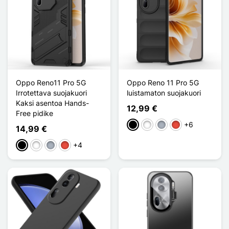
Oppo Reno11 Pro 5G
Oppo Reno 11 Pro 5G
Irrotettava suojakuori
luistamaton suojakuori
Kaksi asentoa Hands-
12,99 €
Free pidike
+6
Musta
Valkoinen
Harmaa
Punainen
14,99 €
+4
Musta
Valkoinen
Harmaa
Punainen