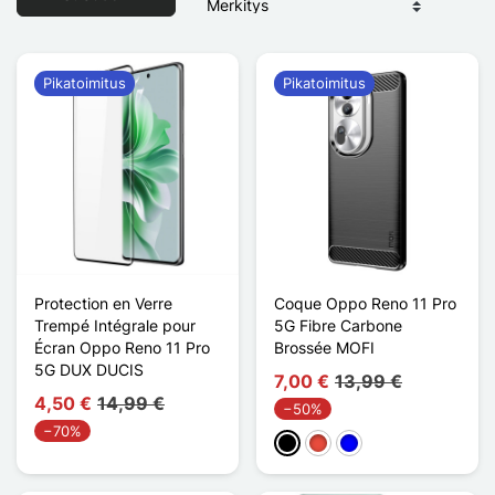
Pikatoimitus
Pikatoimitus
Protection en Verre
Coque Oppo Reno 11 Pro
Trempé Intégrale pour
5G Fibre Carbone
Écran Oppo Reno 11 Pro
Brossée MOFI
5G DUX DUCIS
7,00 €
13,99 €
4,50 €
14,99 €
−50%
−70%
Musta
Punainen
Sininen