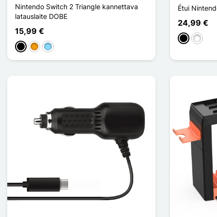
Nintendo Switch 2 Triangle kannettava
Étui Ninte
latauslaite DOBE
24,99 €
15,99 €
Musta
Valkoin
Musta
Oranssi
Bleu Clair