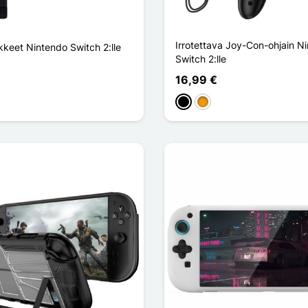
Irrotettava Joy-Con-ohjain N
kkeet Nintendo Switch 2:lle
Switch 2:lle
16,99 €
ir
Musta
Oranssi