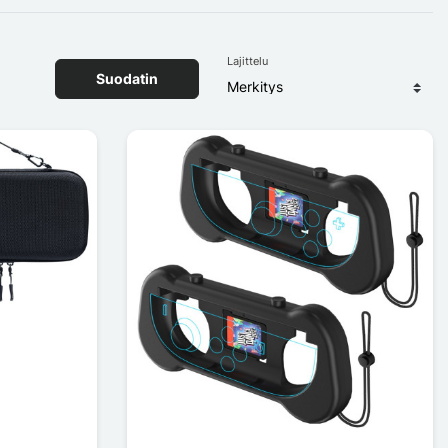
Lajittelu
Suodatin