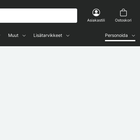
Asiakastili
Ostoskori
Muut
Lisätarvikkeet
Personoida