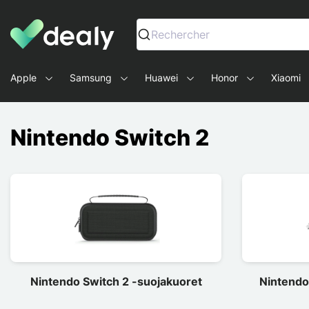
Dealy - Kotelot ja tarvikkeet älypuhelimille ja tableteille
Rechercher
Apple
Samsung
Huawei
Honor
Xiaomi
Nintendo Switch 2
Nintendo Switch 2 -suojakuoret
Nintendo 