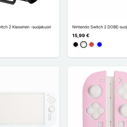
tch 2 Klassinen -suojakuori
Nintendo Switch 2 DOBE-suoj
15,99 €
en
Musta
Valkoinen
Punainen
Sininen