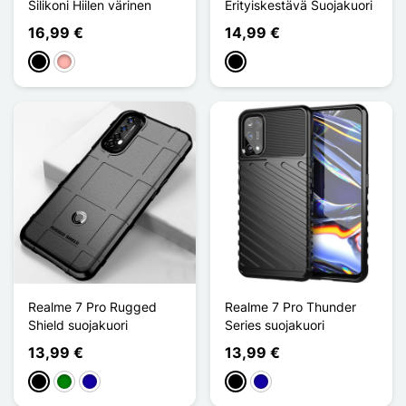
Silikoni Hiilen värinen
Erityiskestävä Suojakuori
16,99 €
14,99 €
Musta
Or Rose
Musta
Realme 7 Pro Rugged
Realme 7 Pro Thunder
Shield suojakuori
Series suojakuori
13,99 €
13,99 €
Musta
Vihreä
Bleu Foncé
Musta
Bleu Foncé