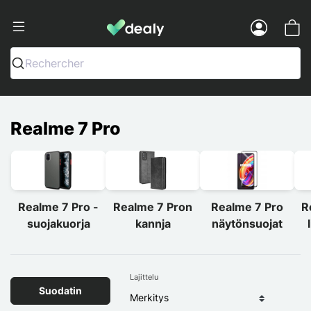
Dealy - Kotelot ja tarvikkeet älypuhelimi
Menu
Rechercher
Realme 7 Pro
Realme 7 Pro -
Realme 7 Pron
Realme 7 Pro
R
suojakuorja
kannja
näytönsuojat
Lajittelu
Suodatin