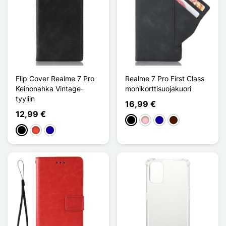
Flip Cover Realme 7 Pro
Realme 7 Pro First Class
Keinonahka Vintage-
monikorttisuojakuori
tyyliin
16,99 €
12,99 €
Musta
Pinkki
Bleu Foncé
Marron Foncé
Musta
Punainen
Bleu Foncé