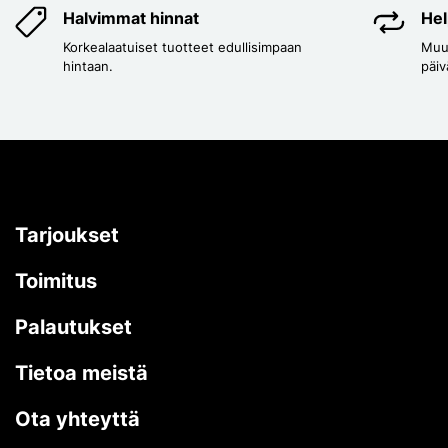
Halvimmat hinnat
Hel
Korkealaatuiset tuotteet edullisimpaan
Muut
hintaan.
päiv
Tarjoukset
Toimitus
Palautukset
Tietoa meistä
Ota yhteyttä