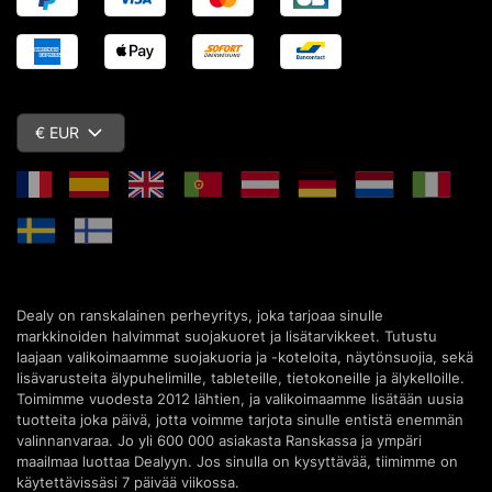
€ EUR
Dealy on ranskalainen perheyritys, joka tarjoaa sinulle
markkinoiden halvimmat suojakuoret ja lisätarvikkeet. Tutustu
laajaan valikoimaamme suojakuoria ja -koteloita, näytönsuojia, sekä
lisävarusteita älypuhelimille, tableteille, tietokoneille ja älykelloille.
Toimimme vuodesta 2012 lähtien, ja valikoimaamme lisätään uusia
tuotteita joka päivä, jotta voimme tarjota sinulle entistä enemmän
valinnanvaraa. Jo yli 600 000 asiakasta Ranskassa ja ympäri
maailmaa luottaa Dealyyn. Jos sinulla on kysyttävää, tiimimme on
käytettävissäsi 7 päivää viikossa.