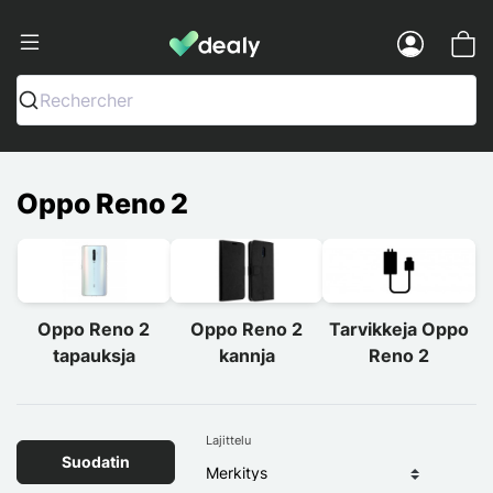
Dealy - Kotelot ja tarvikkeet älypuhelimi
Menu
Rechercher
Oppo Reno 2
Oppo Reno 2
Oppo Reno 2
Tarvikkeja Oppo
tapauksja
kannja
Reno 2
Lajittelu
Suodatin