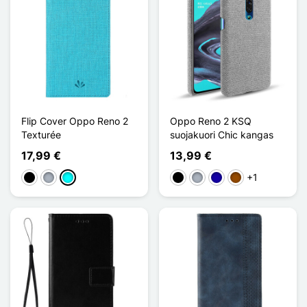
Flip Cover Oppo Reno 2
Oppo Reno 2 KSQ
Texturée
suojakuori Chic kangas
17,99 €
13,99 €
+1
Musta
Harmaa
Cyan
Musta
Harmaa
Bleu Foncé
Ruskea