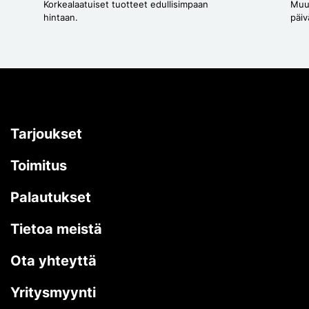
Korkealaatuiset tuotteet edullisimpaan
Muut
hintaan.
päiv
Tarjoukset
Toimitus
Palautukset
Tietoa meistä
Ota yhteyttä
Yritysmyynti