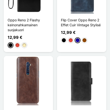
Oppo Reno 2 Flashy
Flip Cover Oppo Reno 2
keinonahkamainen
Effet Cuir Vintage Stylisé
suojakuori
12,99 €
12,99 €
Musta
Punainen
Bleu Foncé
Ruskea
Musta
Punainen
Doré