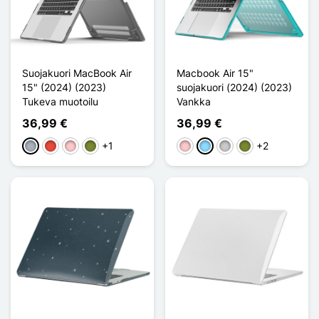
Suojakuori MacBook Air
Macbook Air 15"
15" (2024) (2023)
suojakuori (2024) (2023)
Tukeva muotoilu
Vankka
36,99 €
36,99 €
+1
+2
Harmaa
Punainen
Pinkki
Kaki
Pinkki
Bleu Clair
Transparent
Kaki