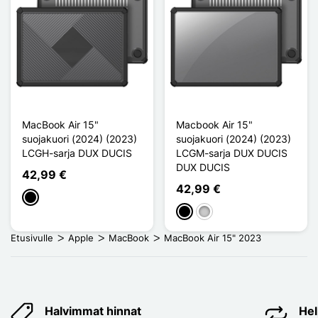
MacBook Air 15"
Macbook Air 15"
suojakuori (2024) (2023)
suojakuori (2024) (2023)
LCGH-sarja DUX DUCIS
LCGM-sarja DUX DUCIS
DUX DUCIS
42,99 €
42,99 €
Musta
Musta
Transparent
Etusivulle
Apple
MacBook
MacBook Air 15" 2023
Halvimmat hinnat
Hel