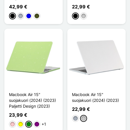
42,99 €
22,99 €
Musta
Harmaa
Sininen
Vert Armée
Musta
Transparent
Macbook Air 15"
Macbook Air 15"
suojakuori (2024) (2023)
suojakuori (2024) (2023)
Paljetti Design (2023)
22,99 €
23,99 €
Harmaa
Transparent
+1
Pinkki
Keltainen
Vihreä
Violet