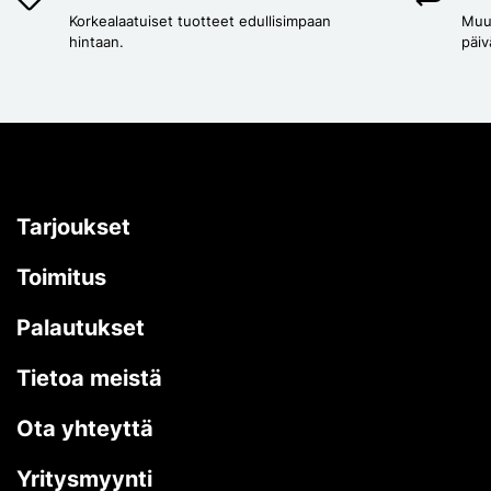
Korkealaatuiset tuotteet edullisimpaan
Muut
hintaan.
päiv
Tarjoukset
Toimitus
Palautukset
Tietoa meistä
Ota yhteyttä
Yritysmyynti