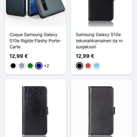
Coque Samsung Galaxy
Samsung Galaxy S10e
S10e Rigide Flashy Porte-
tekonahkamainen rja ro
Carte
suojakuori
12,99 €
12,99 €
+2
Musta
Harmaa
Vihreä
Bleu Foncé
Musta
Punainen
Bleu Clair