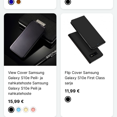
Bleu Foncé
Ruskea
Musta
View Cover Samsung
Flip Cover Samsung
Galaxy S10e Peili- ja
Galaxy S10e First Class
nahkatehoste Samsung
sarja
Galaxy S10e Peili ja
11,99 €
nahkatehoste
Musta
15,99 €
Musta
Bleu Clair
Doré
Or Rose