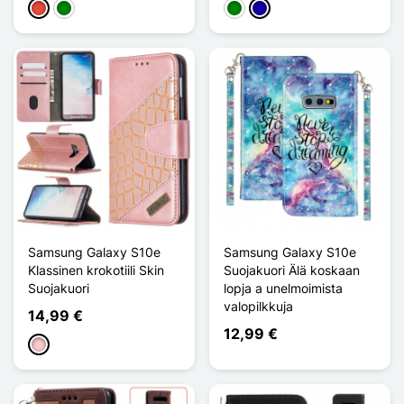
Punainen
Vihreä
Vihreä
Bleu Foncé
Samsung Galaxy S10e
Samsung Galaxy S10e
Klassinen krokotiili Skin
Suojakuori Älä koskaan
Suojakuori
lopja a unelmoimista
valopilkkuja
14,99 €
12,99 €
Pinkki