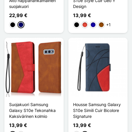
Aito nappanahkamainen
S10e Style Cuir Géo Y
suojakuori
Design
22,99 €
13,99 €
+1
Musta
Bleu Marine
Musta
Punainen
Bleu Foncé
Ruskea
Suojakuori Samsung
Housse Samsung Galaxy
Galaxy S10e Tekonahka
S10e Simili Cuir Bicolore
Kaksivärinen kolmio
Signature
13,99 €
13,99 €