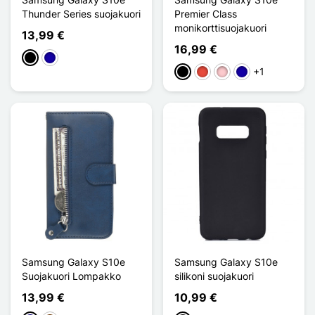
Thunder Series suojakuori
Premier Class
monikorttisuojakuori
13,99 €
16,99 €
Musta
Bleu Foncé
+1
Musta
Punainen
Pinkki
Bleu Foncé
Samsung Galaxy S10e
Samsung Galaxy S10e
Suojakuori Lompakko
silikoni suojakuori
13,99 €
10,99 €