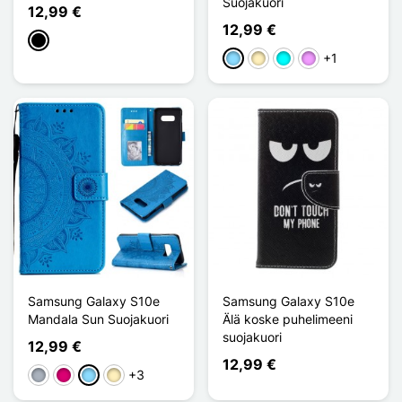
Suojakuori
12,99 €
12,99 €
Musta
+1
Bleu Clair
Doré
Cyan
Violet Clair
Samsung Galaxy S10e
Samsung Galaxy S10e
Mandala Sun Suojakuori
Älä koske puhelimeeni
suojakuori
12,99 €
12,99 €
+3
Harmaa
Magenta
Bleu Clair
Doré