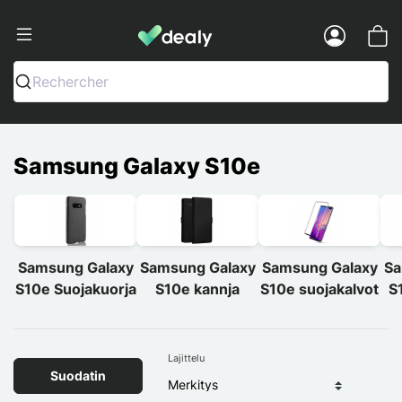
Dealy - Kotelot ja tarvikkeet älypuhelimi
Menu
Rechercher
Samsung Galaxy S10e
Samsung Galaxy
Samsung Galaxy
Samsung Galaxy
Sa
S10e Suojakuorja
S10e kannja
S10e suojakalvot
S
Lajittelu
Suodatin