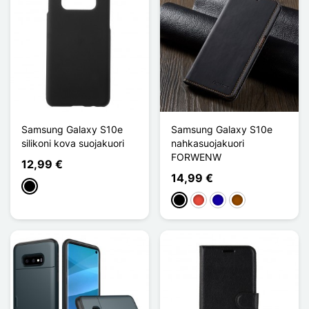
Samsung Galaxy S10e
Samsung Galaxy S10e
silikoni kova suojakuori
nahkasuojakuori
FORWENW
12,99 €
14,99 €
Musta
Musta
Punainen
Bleu Foncé
Ruskea