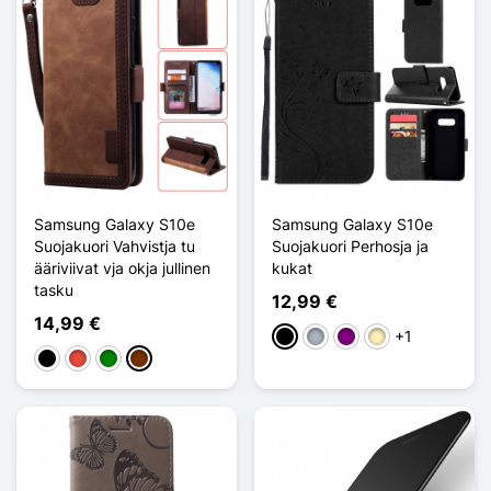
Samsung Galaxy S10e
Samsung Galaxy S10e
Suojakuori Vahvistja tu
Suojakuori Perhosja ja
ääriviivat vja okja jullinen
kukat
tasku
12,99 €
14,99 €
+1
Musta
Harmaa
Violet
Doré
Musta
Punainen
Vihreä
Café