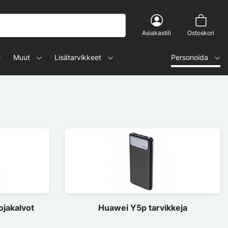
Asiakastili
Ostoskori
Muut
Lisätarvikkeet
Personoida
jakalvot
Huawei Y5p tarvikkeja