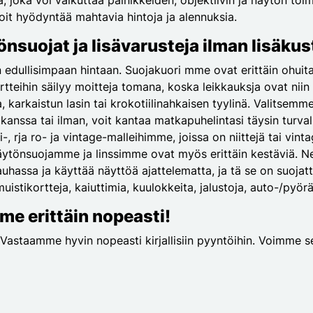
voit hyödyntää mahtavia hintoja ja alennuksia.
tönsuojat ja lisävarusteja ilman lisäku
n edullisimpaan hintaan. Suojakuori mme ovat erittäin ohuit
a portteihin säilyy moitteja tomana, koska leikkauksja ovat n
na, karkaistun lasin tai krokotiilinahkaisen tyylinä. Valitsemm
anssa tai ilman, voit kantaa matkapuhelintasi täysin turvall
-, rja ro- ja vintage-malleihimme, joissa on niittejä tai vint
. Näytönsuojamme ja linssimme ovat myös erittäin kestäviä. Ne
rauhassa ja käyttää näyttöä ajattelematta, ja tä se on suoj
uistikortteja, kaiuttimia, kuulokkeita, jalustoja, auto-/pyörä
me erittäin nopeasti!
ä. Vastaamme hyvin nopeasti kirjallisiin pyyntöihin. Voimme s