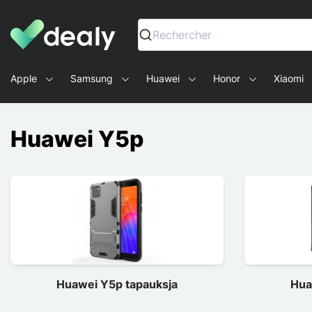
Dealy - Kotelot ja tarvikkeet älypuhelimille ja tableteille
Rechercher
Apple
Samsung
Huawei
Honor
Xiaomi
Huawei Y5p
Huawei Y5p tapauksja
Hua