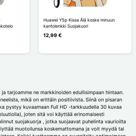
n
Huawei Y5p Kissa Älä koske minuun
akotelo
kantolenkki Suojakuori
12,99 €
ja ja tarjoamme ne markkinoiden edullisimpaan hintaan.
ista, mikä on erittäin positiivista. Siinä on pisaran
oka pystyy kuvaamaan Full HD -tarkkuudella 30 kuvaa
utiolla), joten sitä voi käyttää erinomaisesti
innut suojakuorja , jotka suojaavat puhelinta vaurioilta
 säilyttää muotoilunsa koskemattomana ja voit myydä tai
oimintaan. Kaikki tuotteemme on suunniteltu optimoimaan