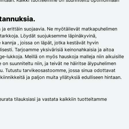
stannuksia.
a ja erittäin suojaavia. Ne myötäilevät matkapuhelimen
iin tarkkoja. Löydät suojuksemme läpinäkyvinä,
e kannja , joissa on läpät, jotka kestävät hyvin
isesti. Tarjoamme yksivärisiä keinonahkaisia ja aitoa
age-lukkoja. Meillä on myös hauskoja malleja niin aikuisille
 on suunniteltu niin, ja teivät ne häiritse älypuhelimen
attu. Tutustu tarvikeosastoomme, jossa sinua odottavat
kiinnikkeitä ja paljon muita yllätyksiä edulliseen hintaan.
eurata tilauksiasi ja vastata kaikkiin tuotteitamme