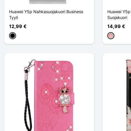
Huawei Y5p Nahkasuojakuori Business
Huawei Y5p K
Tyyli
Suojakuori
12,99 €
14,99 €
Musta
Or Rose