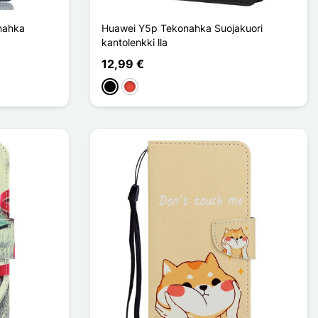
nahka
Huawei Y5p Tekonahka Suojakuori
kantolenkki lla
12,99 €
Musta
Punainen