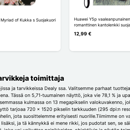
Huawei Y5p vaaleanpunaine
Myriad of Kukka s Suojakuori
romanttinen kantolenkki suoj
12,99 €
rvikkeja toimittaja
jissa ja tarvikkeissa Dealy ssa. Valitsemme parhaat tuotte
 Tässä on 5,71-tuumainen näyttö, joka vie 78,1 % ja upaneel
. Vasemmassa kulmassa on 13 megapikselin valokuvakenno, j
tö tarjoaa 720 x 1520 pikselin tarkkuuden (295 dpi:n resolu
lin, jota suosittelemme erityisesti nuorille.Tiimimme on val
n lisäksi, ja tä kännykkä ei mene rikki, jos pudotat sen, se
ä, joka voi vaikuttaa painikkeiden, objektiivin ja näytön t