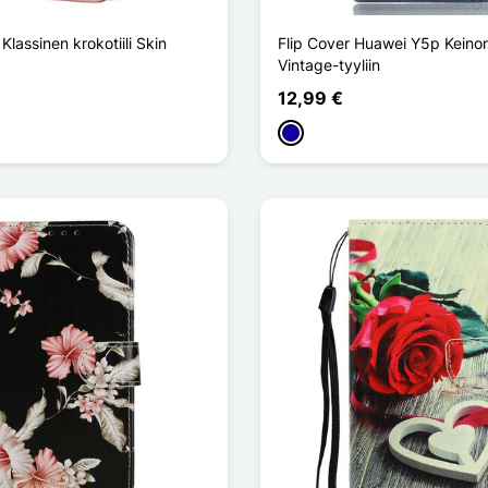
lassinen krokotiili Skin
Flip Cover Huawei Y5p Keino
Vintage-tyyliin
12,99 €
Bleu Foncé