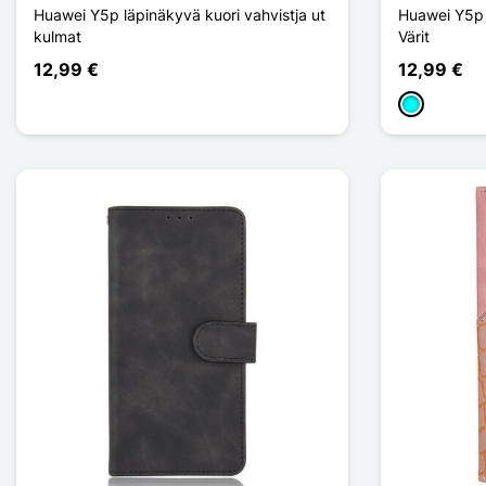
Huawei Y5p läpinäkyvä kuori vahvistja ut
Huawei Y5p 
kulmat
Värit
12,99 €
12,99 €
Cyan