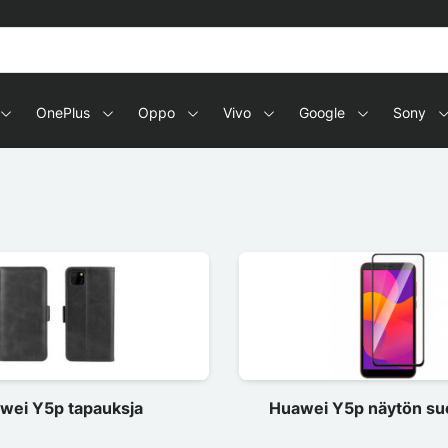
OnePlus
Oppo
Vivo
Google
Sony
wei Y5p tapauksja
Huawei Y5p näytön suo