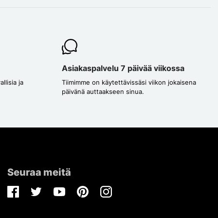
Asiakaspalvelu 7 päivää viikossa
lisia ja
Tiimimme on käytettävissäsi viikon jokaisena
päivänä auttaakseen sinua.
Seuraa meitä
Facebook
Twitter
Youtube
Pinterest
Instagram