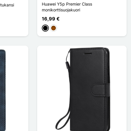
Huawei Y5p Premier Class
itukansi
monikorttisuojakuori
16,99 €
Musta
Ruskea