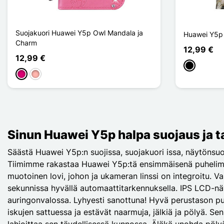
Suojakuori Huawei Y5p Owl Mandala ja
Huawei Y5p 
Charm
12,99 €
12,99 €
Musta
Magenta
Or Rose
Sinun Huawei Y5p halpa suojaus ja ta
Säästä Huawei Y5p:n suojissa, suojakuori issa, näytönsuo
Tiimimme rakastaa Huawei Y5p:tä ensimmäisenä puhelimena.
muotoinen lovi, johon ja ukameran linssi on integroitu
sekunnissa hyvällä automaattitarkennuksella. IPS LCD-näyt
auringonvalossa. Lyhyesti sanottuna! Hyvä perustason puhe
iskujen sattuessa ja estävät naarmuja, jälkiä ja pölyä. Se
lahjoittaa sen täydellisessä kunnossa. Äläkä unohda pöly