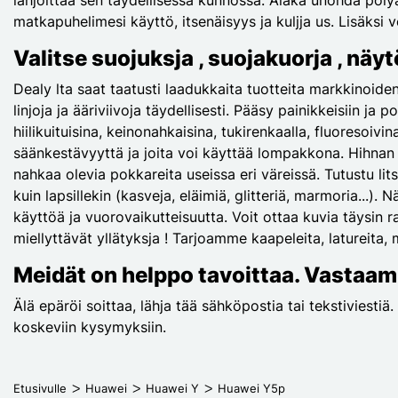
matkapuhelimesi käyttö, itsenäisyys ja kuljja us. Lisäksi 
Valitse suojuksja , suojakuorja , näy
Dealy lta saat taatusti laadukkaita tuotteita markkinoide
linjoja ja ääriviivoja täydellisesti. Pääsy painikkeisiin j
hiilikuituisina, keinonahkaisina, tukirenkaalla, fluoresoivi
säänkestävyyttä ja joita voi käyttää lompakkona. Hihnan k
nahkaa olevia pokkareita useissa eri väreissä. Tutustu litsi
kuin lapsillekin (kasveja, eläimiä, glitteriä, marmoria...)
käyttöä ja vuorovaikutteisuutta. Voit ottaa kuvia täysin 
miellyttävät yllätyksja ! Tarjoamme kaapeleita, latureita, m
Meidät on helppo tavoittaa. Vastaam
Älä epäröi soittaa, lähja tää sähköpostia tai tekstiviesti
koskeviin kysymyksiin.
Etusivulle
Huawei
Huawei Y
Huawei Y5p