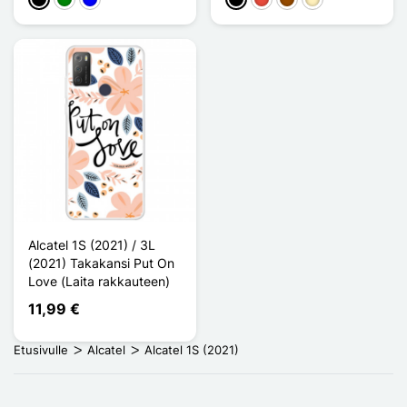
Musta
Vihreä
Sininen
Musta
Punainen
Ruskea
Doré
Alcatel 1S (2021) / 3L
(2021) Takakansi Put On
Love (Laita rakkauteen)
11,99 €
Etusivulle
Alcatel
Alcatel 1S (2021)