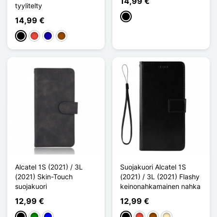
14,99 €
tyylitelty
Musta
14,99 €
Musta
Punainen
Bleu Foncé
Ruskea
Alcatel 1S (2021) / 3L
Suojakuori Alcatel 1S
(2021) Skin-Touch
(2021) / 3L (2021) Flashy
suojakuori
keinonahkamainen nahka
12,99 €
12,99 €