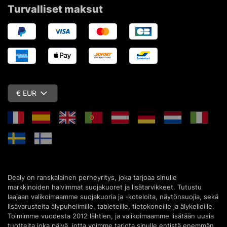
Turvalliset maksut
€ EUR
Dealy on ranskalainen perheyritys, joka tarjoaa sinulle
markkinoiden halvimmat suojakuoret ja lisätarvikkeet. Tutustu
laajaan valikoimaamme suojakuoria ja -koteloita, näytönsuojia, sekä
lisävarusteita älypuhelimille, tableteille, tietokoneille ja älykelloille.
Toimimme vuodesta 2012 lähtien, ja valikoimaamme lisätään uusia
tuotteita joka päivä, jotta voimme tarjota sinulle entistä enemmän