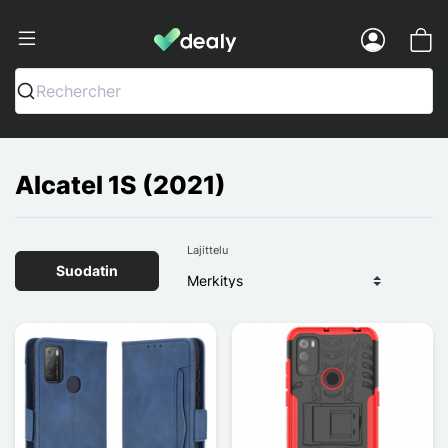
Dealy - Kotelot ja tarvikkeet älypuhelimi
Menu
Rechercher
Alcatel 1S (2021)
Lajittelu
Suodatin