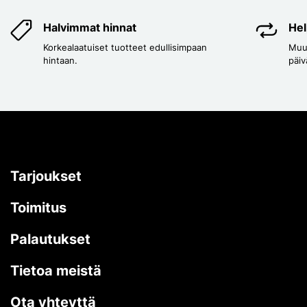
Halvimmat hinnat
Hel
Korkealaatuiset tuotteet edullisimpaan
Muut
hintaan.
päiv
Tarjoukset
Toimitus
Palautukset
Tietoa meistä
Ota yhteyttä