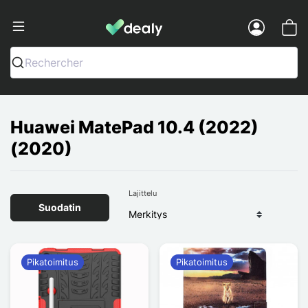
Dealy - Kotelot ja tarvikkeet älypuhelimi
Menu
Rechercher
Huawei MatePad 10.4 (2022)
(2020)
Lajittelu
Suodatin
Pikatoimitus
Pikatoimitus