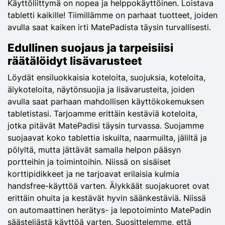
Käyttöliittymä on nopea ja helppokäyttöinen. Loistava
tabletti kaikille! Tiimillämme on parhaat tuotteet, joiden
avulla saat kaiken irti MatePadista täysin turvallisesti.
Edullinen suojaus ja tarpeisiisi
räätälöidyt lisävarusteet
Löydät ensiluokkaisia koteloita, suojuksia, koteloita,
älykoteloita, näytönsuojia ja lisävarusteita, joiden
avulla saat parhaan mahdollisen käyttökokemuksen
tabletistasi. Tarjoamme erittäin kestäviä koteloita,
jotka pitävät MatePadisi täysin turvassa. Suojamme
suojaavat koko tablettia iskuilta, naarmuilta, jäliltä ja
pölyltä, mutta jättävät samalla helpon pääsyn
portteihin ja toimintoihin. Niissä on sisäiset
korttipidikkeet ja ne tarjoavat erilaisia kulmia
handsfree-käyttöä varten. Älykkäät suojakuoret ovat
erittäin ohuita ja kestävät hyvin säänkestäviä. Niissä
on automaattinen herätys- ja lepotoiminto MatePadin
säästeliästä käyttöä varten. Suosittelemme, että