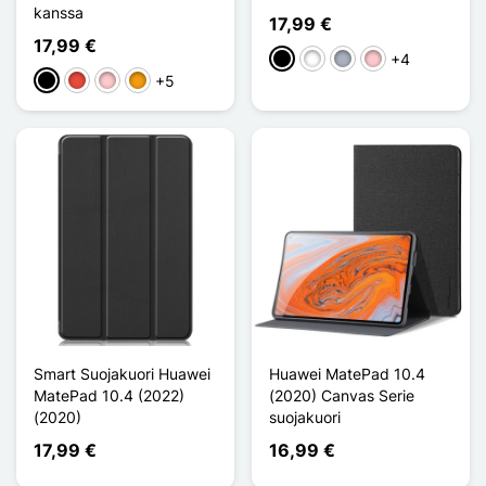
kanssa
17,99 €
17,99 €
+4
Musta
Valkoinen
Harmaa
Pinkki
+5
Musta
Punainen
Pinkki
Oranssi
Smart Suojakuori Huawei
Huawei MatePad 10.4
MatePad 10.4 (2022)
(2020) Canvas Serie
(2020)
suojakuori
17,99 €
16,99 €