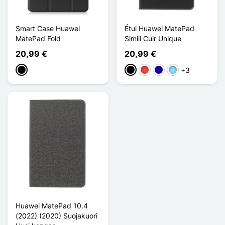
Smart Case Huawei
Étui Huawei MatePad
MatePad Fold
Simili Cuir Unique
20,99 €
20,99 €
+3
Musta
Musta
Punainen
Bleu Foncé
Bleu Clair
Huawei MatePad 10.4
(2022) (2020) Suojakuori