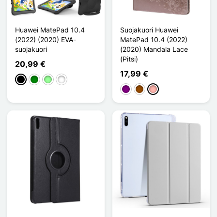
Huawei MatePad 10.4
Suojakuori Huawei
(2022) (2020) EVA-
MatePad 10.4 (2022)
suojakuori
(2020) Mandala Lace
(Pitsi)
20,99 €
17,99 €
Musta
Vihreä
Vert Menthe
Bleu Bébé
Violet
Ruskea
Or Rose