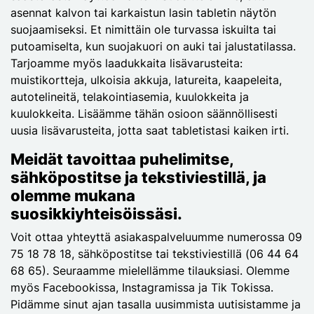
asennat kalvon tai karkaistun lasin tabletin näytön
suojaamiseksi. Et nimittäin ole turvassa iskuilta tai
putoamiselta, kun suojakuori on auki tai jalustatilassa.
Tarjoamme myös laadukkaita lisävarusteita:
muistikortteja, ulkoisia akkuja, latureita, kaapeleita,
autotelineitä, telakointiasemia, kuulokkeita ja
kuulokkeita. Lisäämme tähän osioon säännöllisesti
uusia lisävarusteita, jotta saat tabletistasi kaiken irti.
Meidät tavoittaa puhelimitse,
sähköpostitse ja tekstiviestillä, ja
olemme mukana
suosikkiyhteisöissäsi.
Voit ottaa yhteyttä asiakaspalveluumme numerossa 09
75 18 78 18, sähköpostitse tai tekstiviestillä (06 44 64
68 65). Seuraamme mielellämme tilauksiasi. Olemme
myös Facebookissa, Instagramissa ja Tik Tokissa.
Pidämme sinut ajan tasalla uusimmista uutisistamme ja