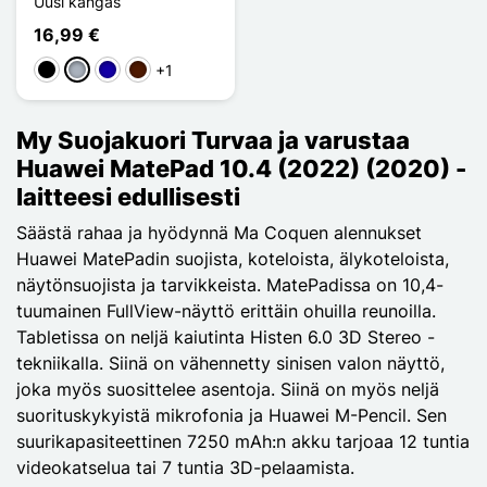
Uusi kangas
16,99 €
+1
Musta
Harmaa
Bleu Foncé
Marron Foncé
My Suojakuori Turvaa ja varustaa
Huawei MatePad 10.4 (2022) (2020) -
laitteesi edullisesti
Säästä rahaa ja hyödynnä Ma Coquen alennukset
Huawei MatePadin suojista, koteloista, älykoteloista,
näytönsuojista ja tarvikkeista. MatePadissa on 10,4-
tuumainen FullView-näyttö erittäin ohuilla reunoilla.
Tabletissa on neljä kaiutinta Histen 6.0 3D Stereo -
tekniikalla. Siinä on vähennetty sinisen valon näyttö,
joka myös suosittelee asentoja. Siinä on myös neljä
suorituskykyistä mikrofonia ja Huawei M-Pencil. Sen
suurikapasiteettinen 7250 mAh:n akku tarjoaa 12 tuntia
videokatselua tai 7 tuntia 3D-pelaamista.