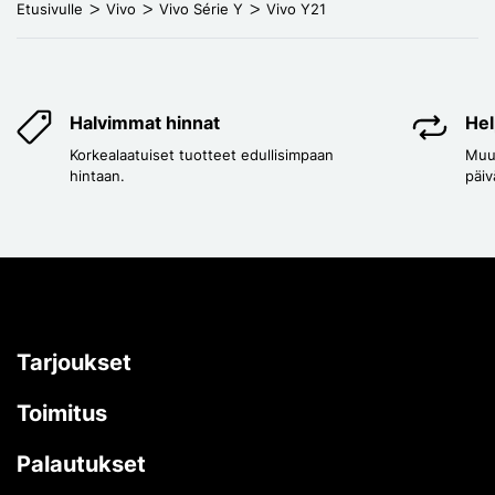
Etusivulle
Vivo
Vivo Série Y
Vivo Y21
Halvimmat hinnat
Hel
Korkealaatuiset tuotteet edullisimpaan
Muut
hintaan.
päiv
Tarjoukset
Toimitus
Palautukset