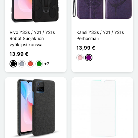
Vivo Y33s / Y21 / Y21s
Kansi Y33s / Y21 / Y21s
Robot Suojakuori
Perhosmalli
vyöklipsi kanssa
13,99 €
13,99 €
Pinkki
Violet
+2
Musta
Harmaa
Punainen
Vihreä