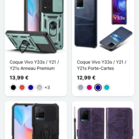
Coque Vivo Y33s / Y21 /
Coque Vivo Y33s / Y21 /
Y21s Anneau Premium
Y21s Porte-Cartes
13,99 €
12,99 €
+3
Musta
Punainen
Bleu Foncé
Argenté
Harmaa
Magenta
Bleu Foncé
Turquoise