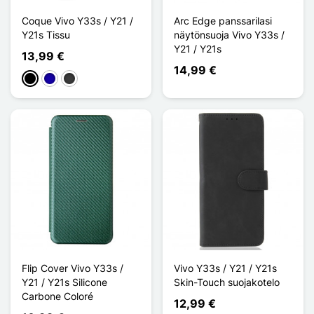
Coque Vivo Y33s / Y21 /
Arc Edge panssarilasi
Y21s Tissu
näytönsuoja Vivo Y33s /
Y21 / Y21s
13,99 €
14,99 €
Musta
Bleu Foncé
Gris foncé
Flip Cover Vivo Y33s /
Vivo Y33s / Y21 / Y21s
Y21 / Y21s Silicone
Skin-Touch suojakotelo
Carbone Coloré
12,99 €