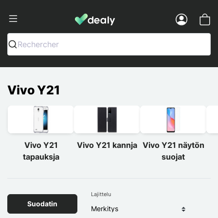
Dealy - Kotelot ja tarvikkeet älypuhelimi
Menu
Rechercher
Vivo Y21
Vivo Y21
Vivo Y21 kannja
Vivo Y21 näytön
tapauksja
suojat
Lajittelu
Suodatin