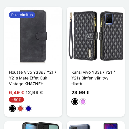
Pikatoimitus
Housse Vivo Y33s / Y21 /
Kansi Vivo Y33s / Y21 /
Y21s Mate Effet Cuir
Y21s Binfen väri tyyli
Vintage KHAZNEH
tikattu
6,49 €
12,99 €
23,99 €
−50%
Musta
Violet Clair
Musta
Punainen
Bleu Foncé